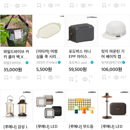
파
즈
즈
0원
3
414
2
180
0
172
우
1
223
_
_
치
플
보
플
레
울
와
[이
포
포
릿
러
이
그
일
타
도
도
지
스
트
릇
드
카]
박
박
마
글
바
어
스
스
운
레
이
썸
미
미
틴
이
브
심
니
니
기
셔
카
플
E
E
어
[이타카] 어썸
포도박스 미니
릿지 마운틴 기
와일드바이브 카
그
키
쿡
P
P
베
심플 쿡 시리즈_
EPP 아이스박
어 베이직 캡 모
키 쿨러 백_Kha
레
쿨
시
P
P
이
오벌플레이트
스 24L 초경량
자 밀크 화이트
ki Cooler Bag
이타카 ITHAKA
포도박스 podob
릿지마운틴기어
와일드바이브 W
이
러
리
아
아
직
쿨러백 소프트
(L)
ox
ildVibe
5,500원
59,500원
106,000원
35,000원
백
즈
이
하드 캠핑 보온
이
캡
2
1.5
2
153
보냉 가방
0
467
_
6
661
_
스
스
모
0
k
K
오
박
박
자
h
벌
스
스
밀
[루
[루
[루
[루
a
플
2
2
크
메
메
메
메
k
레
4
4
화
나]
나]
나]
나]
i
이
L
L
이
감
L
무
L
C
트
초
초
트
성
E
드
E
o
경
경
L
D
등
D
o
량
량
E
캠
S
캠
[루메나] LED
[루메나] 무드등
[루메나] LED
[루메나] 감성 L
l
쿨
쿨