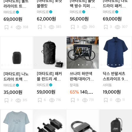
[마타도르] 포켓
[마타도르] 플랫
[마타도르] 나노
[마타도르] 울트
0
0
0
0
m
라
라
랭
라
랭
방
라
랭
방
라
블랭킷
팩 방수 지퍼 토
드라이 패커블
라라이트 트래블
m
m
m
m
l
이
이
킷
이
킷
수
이
킷
수
이
일레트리 세면
샤워 타월 (라
타월 (라지)
마타도르
마타도르
마타도르
마타도르
l
l
l
l
l
트
트
트
지
트
지
패
도구 케이스
지)
62,000원
56,000원
69,000원
69,000원
트
트
트
퍼
트
퍼
커
5
385
3
390
3
307
래
4
358
래
래
토
래
토
블
블
블
블
일
블
일
샤
타
타
타
레
타
레
워
[마
[마
[마
[마
[마
쓰
[마
[마
쓰
닥
월
월
월
트
월
트
타
타
타
타
타
타
나
타
타
나
스
(라
(라
(라
리
(라
리
월
도
도
도
도
도
미
도
도
미
반
지)
지)
지)
세
지)
세
(라
르]
르]
르]
르]
르]
하
르]
르]
하
팔
면
면
지)
나
나
패
나
패
얀
나
패
얀
셔
도
도
노
노
커
노
커
색
노
커
색
츠
구
구
드
드
블
드
블
판
드
블
판
스
[마타도르] 패커
쓰나미 하얀색
닥스 반팔셔츠
[마타도르] 나노
케
케
라
라
런
라
런
매/
라
런
매/
트
블 런드리 세탁
판매/대차(가격
스트라이프 95-
드라이 트렉 타
이
이
이
이
드
이
드
대
이
드
대
라
백
많이내림 내고
100
월 (스몰)
마타도르
창곡동
사이동
마타도르
스
스
트
트
리
트
리
차
트
리
차
이
가능)
59,000원
65%
140,00
19,000원
35,000원
렉
렉
세
렉
세
(가
렉
세
(가
프
0원
6
716
9
731
0
11
타
2
315
타
탁
타
탁
격
타
탁
격
9
월
월
백
월
백
많
월
백
많
5
(스
(스
(스
이
(스
이
-
아
아
[마
아
[마
[마
아
[마
[마
[마
몰)
몰)
몰)
내
몰)
내
1
페
페
타
페
타
타
페
타
타
타
림
림
0
쎄
쎄
도
쎄
도
도
쎄
도
도
도
내
내
0
반
반
르]
반
르]
르]
반
르]
르]
르]