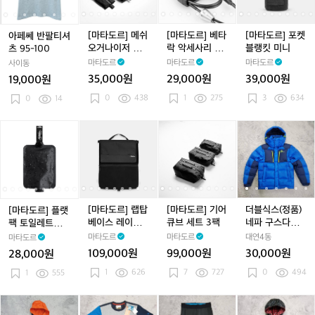
고
고
팔
팔
메
팔
메
베
팔
메
베
포
가
가
티
티
쉬
티
쉬
타
티
쉬
타
켓
능)
능)
셔
셔
오
셔
오
락
셔
오
락
블
[마타도르] 메쉬
[마타도르] 베타
[마타도르] 포켓
아페쎄 반팔티셔
츠
츠
거
츠
거
악
츠
거
악
랭
오거나이저 백
락 악세사리 케
블랭킷 미니
츠 95-100
9
9
나
9
나
세
9
나
세
킷
세트
이블
마타도르
마타도르
마타도르
사이동
5
5
이
5
이
사
5
이
사
미
35,000원
29,000원
39,000원
19,000원
-
-
저
-
저
리
-
저
리
니
-
0
438
1
275
3
634
1
0
14
1
백
1
백
케
1
백
케
1
0
0
세
0
세
이
0
세
이
0
0
트
0
트
블
0
트
블
[마
[마
[마
[마
[마
[마
[마
[마
[마
더
타
타
타
타
타
타
타
타
타
블
도
도
도
도
도
도
도
도
도
식
르]
르]
르]
르]
르]
르]
르]
르]
르]
스
플
플
랩
플
랩
기
플
랩
기
(정
랫
랫
탑
랫
탑
어
랫
탑
어
품)
팩
팩
베
팩
베
큐
팩
베
큐
네
[마타도르] 랩탑
[마타도르] 기어
더블식스(정품)
[마타도르] 플랫
토
토
이
토
이
브
토
이
브
파
베이스 레이어
큐브 세트 3팩
네파 구스다운
팩 토일레트리
일
일
스
일
스
세
일
스
세
구
(노트북 방수 패
패딩 호칭85
보틀
마타도르
마타도르
대연4동
마타도르
레
레
레
레
레
트
레
레
트
스
딩 케이스)
109,000원
99,000원
30,000원
28,000원
트
트
이
트
이
3
트
이
3
다
1
626
7
727
0
494
리
1
555
리
어
리
어
팩
리
어
팩
운
보
보
(노
보
(노
보
(노
패
틀
틀
트
틀
트
틀
트
딩
더
더
더
더
더
더
더
더
더
더
북
북
북
호