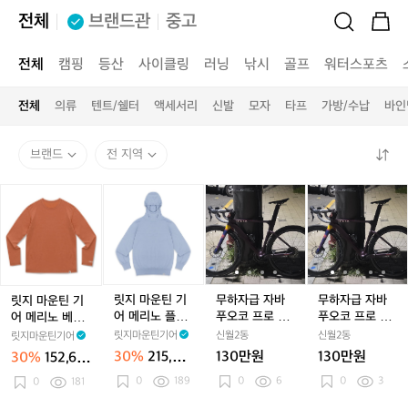
전체
브랜드관
중고
전체
캠핑
등산
사이클링
러닝
낚시
골프
워터스포츠
전체
의류
텐트/쉘터
액세서리
신발
모자
타프
가방/수납
바인
브랜드
전 지역
릿
릿
무
무
무
지
지
하
하
하
마
마
자
자
자
운
운
급
급
급
틴
틴
자
자
자
기
기
바
바
바
어
어
푸
푸
푸
릿지 마운틴 기
무하자급 자바
무하자급 자바
릿지 마운틴 기
메
메
오
오
오
어 메리노 플렉
푸오코 프로 풀
푸오코 프로 풀
어 메리노 베이
리
리
코
코
코
스 후디 스웨터
카본 25년식 판
카본 25년식로
직 긴팔 티셔츠
릿지마운틴기어
신월2동
신월2동
릿지마운틴기어
노
노
프
프
프
미스티 블루 남
매 로드
판매 로드
번트 시나몬 남
30%
215,60
130만원
130만원
30%
152,60
베
플
성
로
로
로
성
0원
0원
0
189
0
6
0
3
이
0
181
렉
풀
풀
풀
직
스
카
카
카