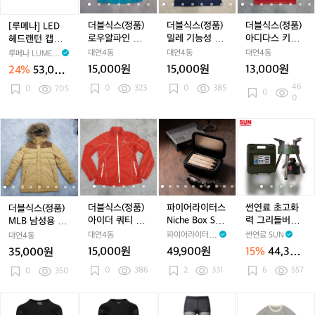
D
품)
품)
품)
품)
품)
품)
헤
로
로
밀
로
밀
아
더블식스(정품)
더블식스(정품)
더블식스(정품)
[루메나] LED
드
우
우
레
우
레
디
로우알파인 여
밀레 기능성 반
아디다스 키즈
헤드랜턴 캡라이
랜
알
알
기
알
기
다
성 아웃도어 경
팔카라넥 호칭9
반팔티셔츠 호
트 X3 베이지
대연4동
대연4동
대연4동
루메나 LUMEN
턴
파
파
능
파
능
스
량바람막이 호
0
칭150
A
15,000원
15,000원
13,000원
24%
53,000
캡
인
칭95
인
성
인
성
키
원
46
0
323
0
385
라
0
705
여
여
반
여
반
즈
0
0
이
성
성
팔
성
팔
반
트
아
아
카
아
카
팔
더
더
더
더
더
파
더
더
파
썬
X
웃
웃
라
웃
라
티
블
블
블
블
블
이
블
블
이
연
3
도
도
넥
도
넥
셔
식
식
식
식
식
어
식
식
어
료
베
어
어
호
어
호
츠
스
스
스
스
스
라
스
스
라
초
이
경
경
칭
경
칭
호
(정
(정
(정
(정
(정
이
(정
(정
이
고
지
량
량
9
량
9
칭
품)
품)
품)
품)
품)
터
품)
품)
터
화
바
바
0
바
0
1
M
M
아
M
아
스
M
아
스
력
더블식스(정품)
파이어라이터스
썬연료 초고화
더블식스(정품)
람
람
람
5
L
L
이
L
이
N
L
이
N
그
아이더 쿼티 경
Niche Box Set
력 그리들버너
MLB 남성용 라
막
막
막
0
B
B
더
B
더
i
B
더
i
리
i
량 바람막이 90
니치 박스 세트
캠핑 이소 가스
쿤패딩 호칭100
대연4동
파이어라이터스
썬연료 SUN
대연4동
이
이
이
남
남
쿼
남
쿼
c
남
쿼
c
들
(S)
미니 케이스
강염버너
(170-180)
FIRE LIGHTER
호
호
호
15,000원
49,900원
15%
44,300
35,000원
성
성
티
성
티
h
S
성
티
h
버
칭
칭
칭
원
0
386
2
331
6
557
용
0
350
용
경
용
경
e
용
경
e
너
9
9
9
라
라
량
라
량
B
라
량
B
캠
5
5
5
쿤
쿤
바
쿤
바
o
쿤
바
o
핑
브
브
브
릿
패
패
람
패
람
x
패
람
x
이
린
린
린
지