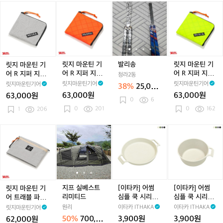
긴
후
본
본
본
릿
릿
발
발
릿
팔
디
2
2
2
지
지
리
리
지
티
스
5
5
5
마
마
송
송
마
셔
웨
년
년
년
운
운
운
츠
터
식
식
식
틴
틴
틴
번
미
판
판
로
기
기
기
트
스
매
매
판
어
어
어
릿지 마운틴 기
발리송
릿지 마운틴 기
릿지 마운틴 기
시
티
로
로
매
R
R
R
어 R 지퍼 지갑
어 R 지퍼 지갑
어 R 지퍼 지갑
청라2동
나
블
드
드
로
지
지
지
네온 오렌지
네온 옐로우
글레이셔 그레이
릿지마운틴기어
릿지마운틴기어
릿지마운틴기어
38%
25,000
몬
루
드
퍼
퍼
퍼
63,000원
63,000원
63,000원
원
남
남
지
지
0
6
지
성
성
0
201
0
162
갑
1
206
갑
갑
글
네
네
레
온
온
릿
지
지
[이
지
[이
이
오
옐
지
프
프
타
프
타
셔
렌
로
마
실
실
카]
실
카]
그
지
우
운
베
베
어
베
어
레
틴
스
스
썸
스
썸
이
기
트
트
심
트
심
어
리
리
플
리
플
지프 실베스트
[이타카] 어썸
[이타카] 어썸
릿지 마운틴 기
트
미
미
쿡
미
쿡
리미티드
심플 쿡 시리즈_
심플 쿡 시리즈_
어 트래블 파우
래
티
티
시
티
시
플레이트
보울그릇
치 플러스 글레
원리
이타카 ITHAKA
이타카 ITHAKA
릿지마운틴기어
블
드
드
리
드
리
이셔 그레이
50%
700,00
3,900원
3,900원
62,000원