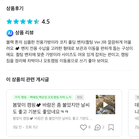
토
상품후기
어
4.5
상품 리뷰
블랙 톤의 심플한 전용가방이라 코지 폴딩 벤치(퀼팅 Ver.)와 깔끔하게 어울
려요 🏕️ 벤치 전용 수납을 고려한 형태로 보관과 이동을 편하게 돕는 구성이
에요. 퀼팅 벤치에 맞춘 가방이라 사이즈도 여유 있게 잡히는 편이고, 캠핑 
짐을 정리해 차박이나 오토캠핑 이동용으로 쓰기 좋아 보여요.
이 상품의 관련 게시글
봄
가자 캠핑 - 백패킹.백보킹.오토캠핑.차박.노지
캠핑
맞
봄맞이 캠핑🏕️ 바람은 좀 불었지만 날씨
데
이
도 좋고 기분도 좋았네요ㅋㅋ
니
캠
만
봄맞이 캠핑🏕️ 바람은 좀 불었지만 날씨도 좋고 기분도 좋
데
핑
았네요ㅋㅋ
단
3달 전
조회 152
8
2
2
🏕️
요 
바