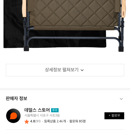
상세정보 펼쳐보기
판매자 정보
데얼스 스토어
데
우수
서울특별시 서초구 서초3동
+ 팔로우
얼
4.8
(91)
등록상품 2.4k개
팔로워 85명
스
스