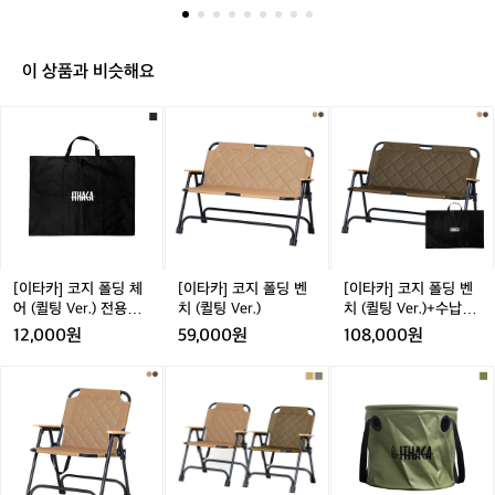
람
은
좀
불
이 상품과 비슷해요
었
지
[이
[이
[이
만
타
타
타
날
카]
카]
카]
씨
코
코
코
도
지
지
지
좋
폴
폴
폴
고
딩
딩
딩
기
체
벤
벤
분
어
치
치
[이타카] 코지 폴딩 체
[이타카] 코지 폴딩 벤
[이타카] 코지 폴딩 벤
도
(퀼
(퀼
(퀼
어 (퀼팅 Ver.) 전용가
치 (퀼팅 Ver.)
치 (퀼팅 Ver.)+수납가
좋
팅
팅
팅
방
방 세트
12,000원
59,000원
108,000원
았
V
V
V
네
e
e
e
[이
[이
[이
요
r.)
r.)
r.)
타
타
타
ㅋ
전
+수
카]
카]
카]
ㅋ
용
납
코
코
캠
가
가
지
지
핑
방
방
폴
폴
싱