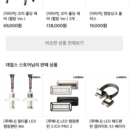
세
딩
딩
크
트
체
체
플
어
어
러
[이타카] 코지 폴딩 체
[이타카] 코지 폴딩 체
[이타카] 캠핑싱크 플
(퀼
(퀼
스
어 (퀼팅 Ver.)
어 (퀼팅 Ver.) 2개 세
러스
팅
팅
트 (수납가방 증정)
69,000원
138,000원
19,000원
V
V
e
e
r.)
r.)
비슷한 상품 전체보기
2
개
세
트
데얼스 스토어님의 판매 상품
(수
납
[루
[루
[루
가
메
메
메
방
나]
나]
나]
증
멀
L
L
정)
티
E
E
플
D
D
L
캠
헤
E
핑
드
D
랜
랜
[루메나] 멀티플 LED
[루메나] LED 캠핑랜
[루메나] LED 헤드랜
캠
턴
턴
캠핑랜턴 M4
턴 5.1CH PRO 2
턴 캡라이트 X3 베이지