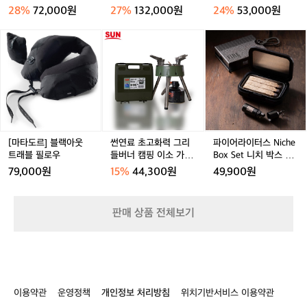
핑
5.
캡
28%
72,000원
27%
132,000원
24%
53,000원
랜
1
라
턴
C
이
[마
썬
파
M
H
트
타
연
이
4
P
X
도
료
어
R
3
르]
초
라
O
베
블
고
이
2
이
랙
화
터
지
아
력
스
웃
그
N
트
리
i
[마타도르] 블랙아웃
썬연료 초고화력 그리
파이어라이터스 Niche
래
들
c
트래블 필로우
들버너 캠핑 이소 가스
Box Set 니치 박스 세
블
버
h
강염버너
트 미니 케이스
79,000원
15%
44,300원
49,900원
필
너
e
로
캠
B
우
핑
o
판매 상품 전체보기
이
x
소
S
가
e
스
t
강
니
염
치
이용약관
운영정책
개인정보 처리방침
위치기반서비스 이용약관
버
박