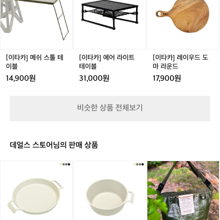
카]
카]
카]
ㅋ
메
에
레
쉬
어
이
스
라
우
툴
이
드
테
트
도
이
테
마
[이타카] 메쉬 스툴 테
[이타카] 에어 라이트
[이타카] 레이우드 도
블
이
라
이블
테이블
마 라운드
블
운
14,900원
31,000원
17,900원
드
비슷한 상품 전체보기
데얼스 스토어님의 판매 상품
[이
[이
와
타
타
일
카]
카]
드
어
어
바
썸
썸
이
심
심
브