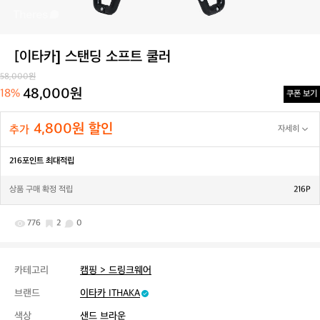
[이타카] 스탠딩 소프트 쿨러
58,000원
48,000원
18%
쿠폰 보기
4,800원 할인
추가
자세히
216포인트 최대적립
상품 구매 확정 적립
216P
776
2
0
카테고리
캠핑 > 드링크웨어
브랜드
이타카 ITHAKA
색상
샌드 브라운