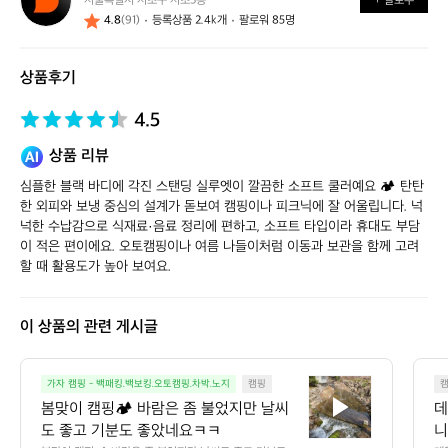
서울특별시 서초구 서초3동
+ 팔로우
얼
4.8
(91)
등록상품 2.4k개
팔로워 85명
스
스
토
상품후기
어
4.5
상품 리뷰
심플한 블랙 바디에 각진 스탠딩 실루엣이 깔끔한 소프트 쿨러예요 🏕️ 탄탄
한 외피와 보냉 중심의 설계가 돋보여 캠핑이나 피크닉에 잘 어울립니다. 넉
넉한 수납감으로 식재료·음료 정리에 편하고, 소프트 타입이라 휴대도 부담
이 적은 편이에요. 오토캠핑이나 여름 나들이처럼 이동과 보관을 함께 고려
할 때 활용도가 높아 보여요.
이 상품의 관련 게시글
봄
가자 캠핑 - 백패킹.백보킹.오토캠핑.차박.노지
캠핑
맞
봄맞이 캠핑🏕️ 바람은 좀 불었지만 날씨
데
이
도 좋고 기분도 좋았네요ㅋㅋ
니
캠