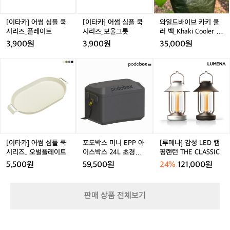
플
플
카
쿡
쿡
키
시
시
쿨
[이타카] 어썸 심플 쿡
[이타카] 어썸 심플 쿡
와일드바이브 카키 쿨
리
리
러
시리즈_플레이트
시리즈_보울그릇
러 백_Khaki Cooler B
즈
즈
백
ag (L)
3,900원
3,900원
35,000원
_
_
_
플
보
K
[이
포
[루
레
울
h
타
도
메
이
그
a
카]
박
나]
트
릇
k
어
스
감
i
썸
미
성
C
심
니
L
o
플
E
E
o
쿡
P
D
l
시
P
캠
[이타카] 어썸 심플 쿡
포도박스 미니 EPP 아
[루메나] 감성 LED 캠
e
리
아
핑
시리즈_ 오벌플레이트
이스박스 24L 초경량
핑랜턴 THE CLASSIC
r
즈
이
랜
쿨러백 소프트하드 캠
5,500원
59,500원
24%
121,000원
B
_
스
턴
핑 보온 보냉 가방
a
오
박
T
g
벌
스
H
판매 상품 전체보기
(L)
플
2
E
레
4
C
이
L
L
트
초
A