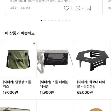
만
봄맞이 캠핑🏕️ 바람은 좀 불었지만 날씨도 좋고 기분도 좋
데
핑
았네요ㅋㅋ
단
3달 전
조회 154
8
2
2
🏕️
요 
바
람
은
좀
불
이 상품과 비슷해요
었
지
[이
[이
[이
만
타
타
타
날
카]
카]
카]
씨
캠
스
화
도
핑
툴
로
좋
싱
테
대
고
크
이
테
기
플
블
이
분
러
메
블
[이타카] 캠핑싱크 플
[이타카] 스툴 테이블
[이타카] 화로대 테이
도
스
쉬
-
러스
메쉬망
블 - 감성캠핑
좋
망
감
19,000원
11,900원
69,000원
았
성
네
캠
[이
[이
[이
요
핑
타
타
타
ㅋ