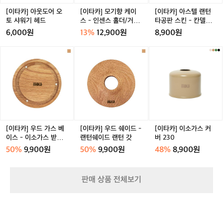
오
이
턴
토
스
타
[이타카] 아웃도어 오
[이타카] 모기향 케이
[이타카] 아스텔 랜턴
샤
-
공
토 샤워기 헤드
스 - 인센스 홀더/거치
타공판 스킨 - 칸델라/
워
인
판
대
감성랜턴
6,000원
13%
12,900원
8,900원
기
센
스
헤
스
킨
[이
[이
[이
드
홀
-
타
타
타
더/
칸
카]
카]
카]
거
델
우
우
이
치
라/
드
드
소
대
감
가
쉐
가
성
스
이
스
랜
베
드
커
턴
이
-
버
[이타카] 우드 가스 베
[이타카] 우드 쉐이드 -
[이타카] 이소가스 커
스
랜
2
이스 - 이소가스 받침
랜턴쉐이드 랜턴 갓
버 230
-
턴
3
대
50%
9,900원
50%
9,900원
48%
8,900원
이
쉐
0
소
이
가
드
판매 상품 전체보기
스
랜
받
턴
침
갓
대