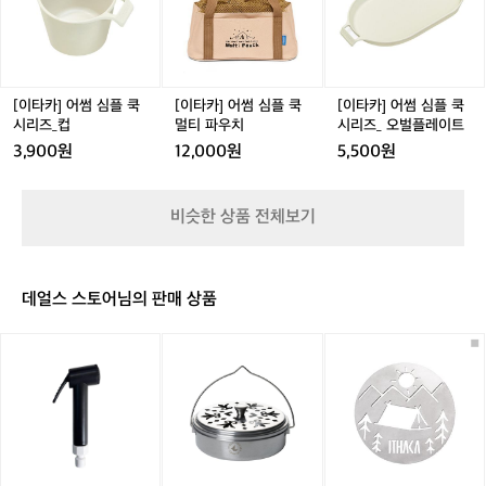
어
어
어
썸
썸
썸
심
심
심
플
플
플
쿡
쿡
쿡
시
멀
시
[이타카] 어썸 심플 쿡
[이타카] 어썸 심플 쿡
[이타카] 어썸 심플 쿡
리
티
리
시리즈_컵
멀티 파우치
시리즈_ 오벌플레이트
즈
파
즈
3,900원
12,000원
5,500원
_
우
_
컵
치
오
벌
비슷한 상품 전체보기
플
레
이
트
데얼스 스토어님의 판매 상품
[이
[이
[이
타
타
타
카]
카]
카]
아
모
아
웃
기
스
도
향
텔
어
케
랜