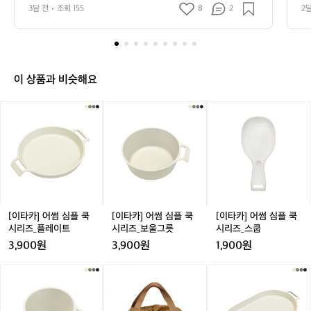
았네요ㅋㅋ
단
3달 전
조회 155
8
2
2
🏕️
요 
바
람
은
좀
불
이 상품과 비슷해요
었
지
[이
[이
[이
만
타
타
타
날
카]
카]
카]
씨
어
어
어
도
썸
썸
썸
좋
심
심
심
고
플
플
플
기
쿡
쿡
쿡
분
시
시
시
[이타카] 어썸 심플 쿡
[이타카] 어썸 심플 쿡
[이타카] 어썸 심플 쿡
도
리
리
리
시리즈_플레이트
시리즈_보울그릇
시리즈_스쿱
좋
즈
즈
즈
3,900원
3,900원
1,900원
았
_
_
_
네
플
보
스
[이
[이
[이
요
레
울
쿱
타
타
타
ㅋ
이
그
카]
카]
카]
ㅋ
트
릇