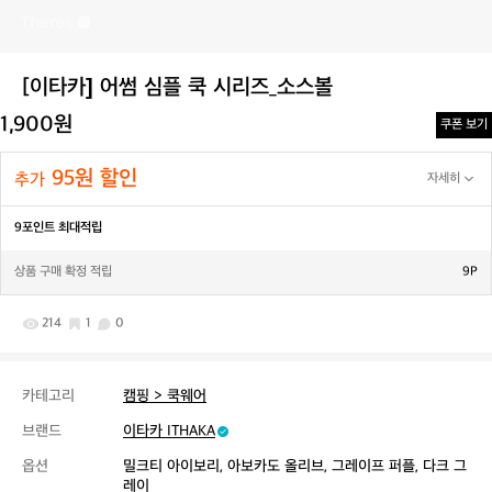
[이타카] 어썸 심플 쿡 시리즈_소스볼
1,900원
쿠폰 보기
95원 할인
추가
자세히
9포인트 최대적립
상품 구매 확정 적립
9P
214
1
0
카테고리
캠핑 > 쿡웨어
브랜드
이타카 ITHAKA
옵션
밀크티 아이보리, 아보카도 올리브, 그레이프 퍼플, 다크 그
레이