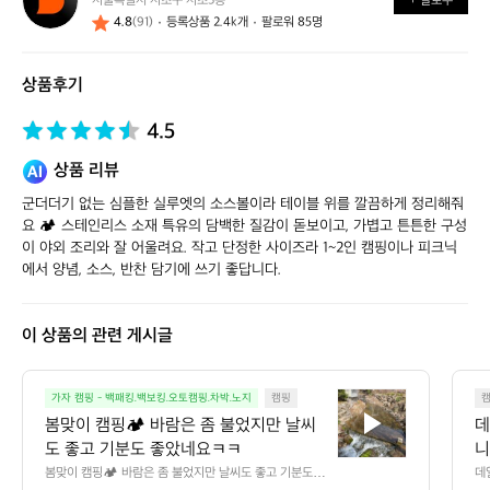
서울특별시 서초구 서초3동
+ 팔로우
얼
4.8
(91)
등록상품 2.4k개
팔로워 85명
스
스
토
상품후기
어
4.5
상품 리뷰
군더더기 없는 심플한 실루엣의 소스볼이라 테이블 위를 깔끔하게 정리해줘
요 🏕️ 스테인리스 소재 특유의 담백한 질감이 돋보이고, 가볍고 튼튼한 구성
이 야외 조리와 잘 어울려요. 작고 단정한 사이즈라 1~2인 캠핑이나 피크닉
에서 양념, 소스, 반찬 담기에 쓰기 좋답니다.
이 상품의 관련 게시글
봄
가자 캠핑 - 백패킹.백보킹.오토캠핑.차박.노지
캠핑
맞
봄맞이 캠핑🏕️ 바람은 좀 불었지만 날씨
데
이
도 좋고 기분도 좋았네요ㅋㅋ
니
캠
만
봄맞이 캠핑🏕️ 바람은 좀 불었지만 날씨도 좋고 기분도 좋
데
핑