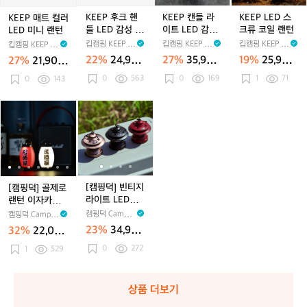
방
트
크
들
E
향)
컬
핸
라
D
KEEP 후크 핸
KEEP 캔들 라
KEEP LED 스
KEEP 매트 컬러
러
들
이
스
들 LED 감성 랜
이트 LED 감성
크류 코일 랜턴
LED 미니 랜턴
L
L
트
크
턴
캠핑 호롱불 램
킵캠핑 KEEP C
킵캠핑 KEEP C
킵캠핑 KEEP C
킵캠핑 KEEP C
E
E
L
류
프 조명 랜턴
AMPING
AMPING
AMPING
AMPING
22%
24,900
27%
35,900
19%
25,900
27%
21,900
D
D
E
코
원
원
원
원
0
563
0
169
1
71
미
0
143
감
D
일
니
성
감
랜
랜
랜
성
턴
[캠
[캠
[캠
[캠
[캠
[캠
[캠
턴
턴
캠
핑
핑
핑
핑
핑
핑
핑
핑
덕]
덕]
덕]
덕]
덕]
덕]
덕]
호
골
골
빈
골
빈
골
빈
롱
제
제
티
제
티
제
티
불
로
로
지
로
지
로
지
램
랜
랜
라
랜
라
랜
라
[캠핑덕] 빈티지
[캠핑덕] 골제로
프
턴
턴
이
턴
이
턴
이
라이트 LED랜
랜턴 이자카야
조
이
이
트
이
트
이
트
턴
쉐이드
캠핑덕 Campin
캠핑덕 Campin
명
자
자
L
자
L
자
L
gDuck
gDuck
23%
34,900
32%
22,000
랜
카
카
E
카
E
카
E
원
원
0
272
턴
야
1
529
야
D
야
D
야
D
쉐
쉐
랜
쉐
랜
쉐
랜
이
이
턴
이
턴
이
턴
드
드
드
드
상품 더보기