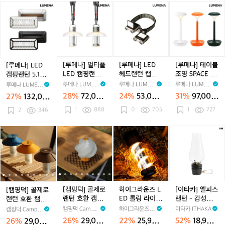
H
H
키
이
[루
[루
[루
[루
E
M
지
블
메
메
메
메
C
I
램
나]
나]
나]
나]
L
N
프
L
멀
L
테
A
I
패
E
티
E
이
S
키
D
플
D
블
S
지
캠
L
헤
조
[루메나] 멀티플
[루메나] LED
[루메나] 테이블
[루메나] LED
I
핑
E
드
명
LED 캠핑랜턴
헤드랜턴 캡라
조명 SPACE O
캠핑랜턴 5.1CH
C
랜
D
랜
S
M4
이트 X3 베이지
N PLUS
PRO 2
루메나 LUMEN
루메나 LUMEN
루메나 LUMEN
루메나 LUMEN
턴
캠
턴
P
A
A
A
A
28%
72,000
24%
53,000
31%
97,000
27%
132,00
5.
핑
캡
A
원
원
원
0원
1
888
0
705
1
727
1
2
346
랜
라
C
C
턴
이
E
H
M
트
O
[캠
[캠
[캠
[캠
[캠
하
[캠
[캠
[이
P
4
X
N
핑
핑
핑
핑
핑
이
핑
핑
타
R
3
P
덕]
덕]
덕]
덕]
덕]
그
덕]
덕]
카]
O
베
L
골
골
골
골
골
라
골
골
엘
2
이
U
제
제
제
제
제
운
제
제
피
지
S
로
로
로
로
로
즈
로
로
스
랜
랜
랜
랜
랜
L
랜
랜
랜
[캠핑덕] 골제로
하이그라운즈 L
[이타카] 엘피스
[캠핑덕] 골제로
턴
턴
턴
턴
턴
E
턴
턴
턴
랜턴 호환 캠핑
ED 롤링 라이트
랜턴 - 감성호롱
랜턴 호환 캠핑
호
호
호
호
호
D
호
호
-
쉐이드 소프트
감성 캠핑 랜턴
랜턴
쉐이드 소프트
캠핑덕 Campin
하이그라운즈 H
이타카 ITHAKA
캠핑덕 Campin
환
환
환
환
환
롤
환
환
감
갓 커버 루메나
갓 커버 루메나
gDuck
IGHGRNDZ
gDuck
26%
29,000
22%
25,900
52%
18,900
26%
29,000