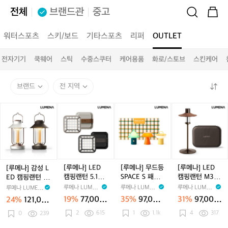
전체
브랜드관
중고
워터스포츠
스키/보드
기타스포츠
리퍼
OUTLET
전자기기
쿡웨어
스틱
수중스쿠터
케어용품
화로/스토브
스킨케어
브랜드
전 지역
[루
[루
[루
[루
메
메
메
메
나]
나]
나]
나]
감
L
무
L
성
E
드
E
L
D
등
D
E
캠
S
캠
[루메나] LED
[루메나] 무드등
[루메나] LED
[루메나] 감성 L
D
핑
P
핑
캠핑랜턴 5.1CH
SPACE S 패키
캠핑랜턴 M3 테
ED 캠핑랜턴 T
캠
랜
A
랜
MINI
지
이블램프 패키
HE CLASSIC
루메나 LUMEN
루메나 LUMEN
루메나 LUMEN
루메나 LUMEN
핑
턴
C
턴
지
A
A
A
A
19%
77,000
35%
97,000
31%
97,000
24%
121,00
랜
5.
E
M
원
원
원
0원
2
615
1
1.1k
4
317
턴
0
239
1
S
3
T
C
패
테