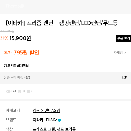
[이타카] 프리즘 랜턴 - 캠핑랜턴/LED랜턴/무드등
23,000원
15,900원
31%
쿠폰 보기
795원 할인
추가
자세히
75포인트 최대적립
상품 구매 확정 적립
75P
174
4
0
카테고리
캠핑 > 랜턴/조명
브랜드
이타카 ITHAKA
색상
포레스트 그린, 샌드 브라운