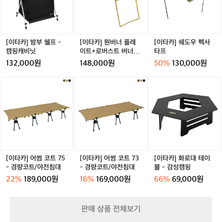
 
부
버
도
내
귄(25~30cm) 	•	낮에
없
인
쉘
너
우
일
는 바다에서 먹이 활동을 하고, 해 질 무렵
런
준
프
플
헥
이
랜
 무리 지어 귀가합니다 	•	
 
-
레
사
면
스
울음소리는 부드러운 새소리와 고양이 울
는
캠
이
타
[이타카] 밤부 쉘프 -
[이타카] 원버너 플레
[이타카] 쉐도우 헥사
캠
을
음이 섞인 느낌 	•	하얀·
했
핑
트
프
 
캠핑캐비닛
이트+로버스트 버너 테
타프
핑
캐
+로
파란 빛에는 예민하고, 오렌지빛은 잘 못
었
이블 세트
카
132,000원
148,000원
50%
130,000원
비
버
 봄 (그래서인지 동네 가로등이 전부 주황
를
들
닛
스
반
[이
[이
[이
색으로 물들어 있습니다)  알고 있으면 좋
N
트
납
타
타
타
은 관찰 매너 	•	플래
 
버
해
카]
카]
카]
 금지 	•	소음
서
너
야
어
어
화
은 최소화 	•	너무
 
테
해
썸
썸
로
 가까이 다가가기X 	•	
 
이
서
코
코
대
블
길이 어둡다면 레드 라이트 기능이 있는
다
아
트
트
테
세
침
 헤드랜턴 사용을 추천  ⸻  🏕 마무리  
 
7
7
이
트
부
5
3
블
오아마루는 소도시라 조용한 캠핑 분위기
 
[이타카] 어썸 코트 75
[이타카] 어썸 코트 73
[이타카] 화로대 테이
터
-
-
-
- 경량코트/야전침대
- 경량코트/야전침대
블 - 감성캠핑
를 좋아하는 사람에게 딱 맞는 것 같습니
해
냉
경
경
감
22%
189,000원
16%
169,000원
66%
69,000원
다. 캠핑카 반납 전날 냉장고를 비우고 짐
 
장
량
량
성
을 리셋하기 좋은 구조이며, 밤에는 해안
다
고
코
코
캠
가 주변에서 블루 펭귄을 자연 상태로 관
했
를
트/
트/
핑
판매 상품 전체보기
비
찰하는 특별한 경험까지 가능합니다.  자
 
야
야
워