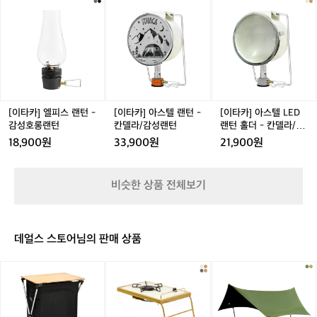
리
[이
[이
[이
거의 없어 꽤 어둡습니다. 가능하면 헤드랜턴이나 라이트
 
L
랜
해 식사 후 한숨 돌린 뒤, 해 질 무렵 펭귄
이
이
를 챙기시면 좋을것 같아요.  ⸻  🐧 블루 펭귄 정보 &
았
타
타
타
E
턴/
 관찰 팁 	•	세계에서 가장 작은 펭
로
동
 관찰하러 이동했습니다.  🎟 유료 관람 후
재
카]
카]
카]
귄(25~30cm) 	•	낮에는 바다에서 먹이
 
D
L
이
엘
아
아
기 입장료를 내면 스탠드에서 편하게 볼
는
 활동을 하고, 해 질 무렵 무리 지어 귀가합니다 	•	
연
랜
E
라
피
스
스
 수 있지만, 솔직히 굳이 유료를 이용하지
이
울음소리는 부드러운 새소리와 고양이 울음이 섞인 느낌 	
통
턴/
D
중
스
텔
텔
•	하얀·파란 빛에는 예민하고, 오렌지빛은
의
 않아도 근처 길가에서 자연스럽게 펭귄을 
폴
무
랜
간
 잘 못 봄 (그래서인지 동네 가로등이 전부 주황색으로 물
을
랜
랜
L
만날 수 있습니다. 시간만 자알 맞추면 펭
적
드
턴/
들어 있습니다)  알고 있으면 좋은 관찰 매너 	•	
 
에
턴
턴
E
등
플래 금지 	•	소음은 최소화 	•	
무
달
귄들이 동네를 오가며 걷는 모습이 곳곳에
심
잠
-
-
D
[이타카] 엘피스 랜턴 -
[이타카] 아스텔 랜턴 -
[이타카] 아스텔 LED
너무 가까이 다가가기X 	•	길
 
드
서 보입니다. 진짜 포켓몬처럼 튀어 나와
시
리
감
칸
랜
감성호롱랜턴
칸델라/감성랜턴
랜턴 홀더 - 칸델라/감
이 어둡다면 레드 라이트 기능이 있는 헤드랜턴 사용을 추
행
등
쉬
성
델
턴
요😂  ⏰ 관찰 시간 및 도보 소요시간 20:
적
성랜턴
천  ⸻  🏕 마무리  오아마루는 소도시라 조용한 캠핑
품
18,900원
33,900원
21,900원
어
호
라/
홀
 분위기를 좋아하는 사람에게 딱 맞는 것 같습니다. 캠핑카 
일
30에 시작해서 22시 전까지 구경했습니
이
반납 전날 냉장고를 비우고 짐을 리셋하기 좋은 구조이며,
가
김
롱
감
더
다. 무료로는 22시 전후로 펭귄을 길에서
각
 밤에는 해안가 주변에서 블루 펭귄을 자연 상태로 관찰하
휴
며
랜
성
-
 만나보실 수 있을 것 같아요. 캠핑장에서
란
비슷한 상품 전체보기
는 특별한 경험까지 가능합니다.  자연 속에서 하루 쉬어가
 
오
턴
랜
칸
고 싶은 캠퍼라면 충분히 방문할 만한 곳입니다.  Oamaru 
기
는 도보 약 40분 거리라 가볍게 운동도 겸
있
아
턴
델
TOP 10 Holiday Park https://maps.app.goo.gl/tqAU
요
해서 다녀왔습니다.  뉴질랜드는 이 시기
터
마
라/
mVLRZrbDT2BZ6?g_st=ipc  오아마루 블루 펭귄 서식지 
떨
루
Ōamaru Penguins https://maps.app.goo.gl/zPLhJQu
 
에는 9시쯤 돼야 해가 완전히 지기 때문에 
 
감
데얼스 스토어님의 판매 상품
DgiKikZRR6?g_st=ipc
인
로
성
갈 때는 밝지만, 돌아오는 길은 가로등이
 
했
향
랜
 거의 없어 꽤 어둡습니다. 가능하면 헤드
 
신
[이
[이
[이
했
턴
되
랜턴이나 라이트를 챙기시면 좋을것 같아
 
타
타
타
습
 
요.  ⸻  🐧 블루 펭귄 정보 & 관찰 팁 	
장
카]
카]
카]
니
구
밤
원
쉐
•	세계에서 가장 작은 펭
 
 
다.