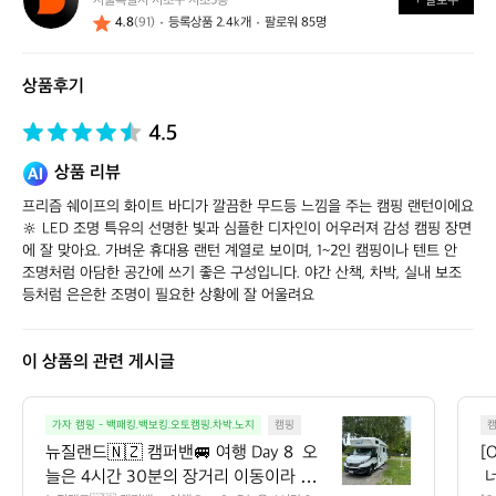
서울특별시 서초구 서초3동
+ 팔로우
얼
4.8
(91)
등록상품 2.4k개
팔로워 85명
스
스
토
상품후기
어
4.5
상품 리뷰
프리즘 쉐이프의 화이트 바디가 깔끔한 무드등 느낌을 주는 캠핑 랜턴이에요 
🔆 LED 조명 특유의 선명한 빛과 심플한 디자인이 어우러져 감성 캠핑 장면
에 잘 맞아요. 가벼운 휴대용 랜턴 계열로 보이며, 1~2인 캠핑이나 텐트 안 
조명처럼 아담한 공간에 쓰기 좋은 구성입니다. 야간 산책, 차박, 실내 보조
등처럼 은은한 조명이 필요한 상황에 잘 어울려요
이 상품의 관련 게시글
뉴
가자 캠핑 - 백패킹.백보킹.오토캠핑.차박.노지
캠핑
질
뉴질랜드🇳🇿 캠퍼밴🚐 여행 Day 8  오
[
랜
늘은 4시간 30분의 장거리 이동이라 중간
 
드