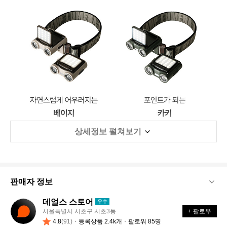
상세정보 펼쳐보기
판매자 정보
데얼스 스토어
우수
데
서울특별시 서초구 서초3동
+ 팔로우
얼
4.8
(91)
등록상품 2.4k개
팔로워 85명
스