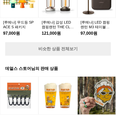
N
O
라 가볍게 운동도 겸해서 다녀왔습니다.  뉴질랜
쉬
블루 펭귄 퍼레이드 오아마루에 온
 
E
드
성
이
드는 이 시기에는 9시쯤 돼야 해가 완전히 지기 때
아
I
2
D
 가장 큰 이유! 저희는 점심에 도착해
 
L
등
문에 갈 때는 밝지만, 돌아오는 길은 가로등이 거
s:
동
캠
E
 식사 후 한숨 돌린 뒤, 해 질 무렵 펭
니
의 없어 꽤 어둡습니다. 가능하면 헤드랜턴이나
S
이
핑
 라이트를 챙기시면 좋을것 같아요.  ⸻  🐧 블
D
P
귄 관찰하러 이동했습니다.  🎟 유료
2
라
[루메나] 무드등 SP
[루메나] 감성 LED
[루메나] LED 캠핑
루 펭귄 정보 & 관찰 팁 	•	세계에서 가장 작
캠
랜
A
 관람 후기 입장료를 내면 스탠드에
다
은 펭귄(25~30cm) 	•	낮에는 바다에서 먹이 
중
ACE S 패키지
캠핑랜턴 THE CLA
랜턴 M3 테이블램
C
핑
턴
활동을 하고, 해 질 무렵 무리 지어 귀가합니다 	
서 편하게 볼 수 있지만, 솔직히 굳이
도
SSIC
프 패키지
간
E
97,000원
121,000원
97,000원
M
랜
•	울음소리는 부드러운 새소리와 고양이 울음
 유료를 이용하지 않아도 근처 길가
요
에
S
3
이 섞인 느낌 	•	하얀·파란 빛에는 예민하고, 오
턴
에서 자연스럽게 펭귄을 만날 수 있
 
패
잠
렌지빛은 잘 못 봄 (그래서인지 동네 가로등이 전
테
T
부 주황색으로 물들어 있습니다)  알고 있으면 좋
습니다. 시간만 자알 맞추면 펭귄들
 
키
시
비슷한 상품 전체보기
이
H
은 관찰 매너 	•	플래 금지 	•	소음은 최소
지
이 동네를 오가며 걷는 모습이 곳곳
쉬
지
E
블
화 	•	너무 가까이 다가가기X 	•	길이 어
C
어
에서 보입니다. 진짜 포켓몬처럼 튀
타
둡다면 레드 라이트 기능이 있는 헤드랜턴 사용을 
램
L
추천  ⸻  🏕 마무리  오아마루는 소도시라 조
가
어 나와요😂  ⏰ 관찰 시간 및 도보 소
러
프
용한 캠핑 분위기를 좋아하는 사람에게 딱 맞는
A
데얼스 스토어님의 판매 상품
며
패
요시간 20:30에 시작해서 22시 전까
8
 것 같습니다. 캠핑카 반납 전날 냉장고를 비우고
S
오
키
 짐을 리셋하기 좋은 구조이며, 밤에는 해안가 주
지 구경했습니다. 무료로는 22시 전
니
S
[와
와
와
변에서 블루 펭귄을 자연 상태로 관찰하는 특별한 
아
지
I
후로 펭귄을 길에서 만나보실 수 있
 
일
일
일
경험까지 가능합니다.  자연 속에서 하루 쉬어가
마
C
을 것 같아요. 캠핑장에서는 도보 약
이
고 싶은 캠퍼라면 충분히 방문할 만한 곳입니다. 
드
드
드
루
 Oamaru TOP 10 Holiday Park https://maps.app.
 40분 거리라 가볍게 운동도 겸해서
도
바
바
바
goo.gl/tqAUmVLRZrbDT2BZ6?g_st=ipc  오아마
로
 다녀왔습니다.  뉴질랜드는 이 시기
망
이
이
이
루 블루 펭귄 서식지 Ōamaru Penguins https://m
향
에는 9시쯤 돼야 해가 완전히 지기 때
자
aps.app.goo.gl/zPLhJQuDgiKikZRR6?g_st=ipc
브]
브
브
했
문에 갈 때는 밝지만, 돌아오는 길은
 h
카
미
미
습