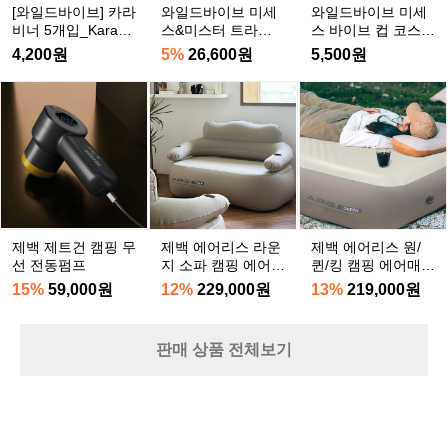
 가로등이 거의 없어 꽤 어둡습니다.
라
세
세
니
[와일드바이브] 카라
와일드바이브 미세
와일드바이브 미세
 가능하면 헤드랜턴이나 라이트를 챙
비
스
스
비너 5개입_Karabi
스&미스터 트라이
스 바이브 컵 코스터
다.
&
기시면 좋을것 같아요.  ⸻  🐧 블
너
바
ner 5ea
탄 컵 세트_Mrs.&M
_Mrs.Vibe Cup Coa
내
4,200원
5%
26,600원
5,500원
미
5
r. Tritan Cup Set (4
ster
이
루 펭귄 정보 & 관찰 팁 	•	세계
일
73ml x 2ea)
개
스
브
에서 가장 작은 펭귄(25~30cm) 	•
제
제
제
이
입
터
컵
	낮에는 바다에서 먹이 활동을 하
백
백
백
면
_
트
코
고, 해 질 무렵 무리 지어 귀가합니다 	
제
에
에
캠
K
라
스
트
어
어
•	울음소리는 부드러운 새소리와
핑
a
이
터
건
리
리
 고양이 울음이 섞인 느낌 	•	하얀
카
r
탄
_
캠
스
스
a
·파란 빛에는 예민하고, 오렌지빛은
를
M
컵
b
핑
라
원/
 잘 못 봄 (그래서인지 동네 가로등이
반
r
세
i
무
운
퀸/
납
 전부 주황색으로 물들어 있습니다) 
s.
제백 제트건 캠핑 무
제백 에어리스 라운
제백 에어리스 원/
n
트
선
지
킹
해
V
선 전동펌프
지 소파 캠핑 에어매
퀸/킹 캠핑 에어매트
 알고 있으면 좋은 관찰 매너 	•
e
_
전
소
캠
i
트 풀세트
풀세트
야
	플래 금지 	•	소음은 최소
r
15%
59,000원
12%
229,000원
13%
219,000원
M
b
동
파
핑
해
5
r
화 	•	너무 가까이 다가가기X 	
e
펌
캠
에
e
서
s.
•	길이 어둡다면 레드 라이트 기능
C
a
프
핑
어
&
아
판매 상품 전체보기
이 있는 헤드랜턴 사용을 추천  ⸻  
u
M
에
매
침
p
🏕 마무리  오아마루는 소도시라 조
r.
어
트
부
C
용한 캠핑 분위기를 좋아하는 사람에
T
매
풀
o
터
r
게 딱 맞는 것 같습니다. 캠핑카 반납
a
트
세
냉
i
 전날 냉장고를 비우고 짐을 리셋하
s