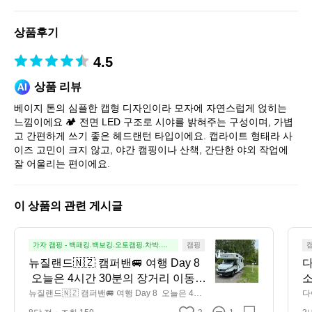
스
토
상품후기
어
4.5
상품 리뷰
베이지 톤의 심플한 캡형 디자인이라 모자에 자연스럽게 얹히는 
느낌이에요 🏕️ 전면 LED 구조로 시야를 밝혀주는 구성이며, 가볍
고 간편하게 쓰기 좋은 헤드랜턴 타입이에요. 캡라이트 형태라 사
이즈 고민이 크지 않고, 야간 캠핑이나 산책, 간단한 야외 작업에 
잘 어울리는 편이에요.
이 상품의 관련 게시글
뉴
가자 캠핑 - 백패킹.백보킹.오토캠핑.차박.노
캠핑
지
질
뉴질랜드🇳🇿 캠퍼밴🚐 여행 Day 8 
다
랜
 오늘은 4시간 30분의 장거리 이동이
소
드
라 중간에 잠시 쉬어가며 오아마루로 
는
뉴질랜드🇳🇿 캠퍼밴🚐 여행 Day 8  오늘은 4시
다
🇳🇿
간 30분의 장거리 이동이라 중간에 잠시 쉬어가
성
향했습니다. 내일이면 캠핑카를 반납
캠