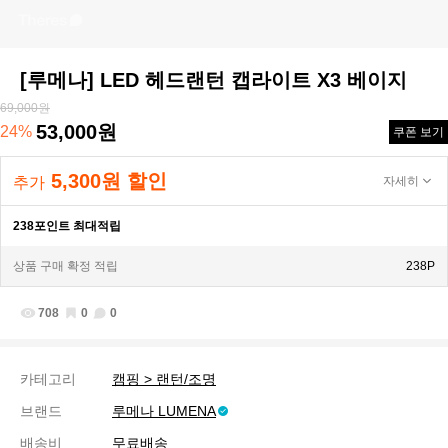
[루메나] LED 헤드랜턴 캡라이트 X3 베이지
69,000원
53,000원
24%
쿠폰 보기
5,300원 할인
추가
자세히
238포인트 최대적립
상품 구매 확정 적립
238P
708
0
0
카테고리
캠핑 > 랜턴/조명
브랜드
루메나 LUMENA
배송비
무료배송