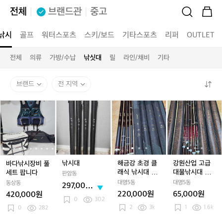
전체
브랜드관
중고
낚시
골프
워터스포츠
스키/보드
기타스포츠
리퍼
OUTLET
전체
의류
가방/수납
낚싯대
릴
라인/채비
기타
브랜드
전 지역
바
바
낚
바
해
바
해
강
다
다
시
다
금
다
금
원
낚
낚
대
낚
강
낚
강
산
시
시
시
초
시
초
업
장
장
장
경
장
경
고
비
비
비
클
비
클
급
풀
풀
풀
래
풀
래
대
낚시대
해금강 초경 클
강원산업 고급
바다낚시장비 풀
세
세
세
식
세
식
물
래식 낚시대 70
대물낚시대 사
세트 팝니다
판암동
트
트
트
낚
트
낚
낚
~99대
구팔골드
대명5동
대명5동
동상동
297,000
팝
팝
팝
시
팝
시
시
220,000원
65,000원
420,000원
원
니
니
니
대
니
대
대
0
302
2
3k
1
1.6k
다
0
282
다
다
7
다
7
사
0
0
구