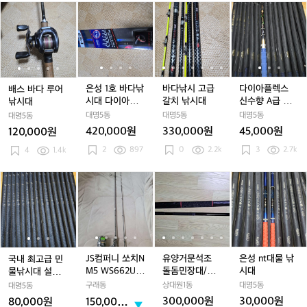
~
~
팔
배
배
은
배
은
바
배
은
바
다
9
9
골
스
스
성
스
성
다
스
성
다
이
9
9
드
바
바
1
바
1
낚
바
1
낚
아
1
대
대
다
다
호
다
호
시
다
호
시
플
루
루
바
루
바
고
루
바
고
렉
어
어
다
어
다
급
어
다
급
스
낚
낚
낚
낚
낚
갈
낚
낚
갈
신
은성 1호 바다낚
바다낚시 고급
다이아플렉스
배스 바다 루어
시
시
시
시
시
치
시
시
치
수
시대 다이아플
갈치 낚시대
신수향 A급 낚
낚시대
대
대
대
대
대
낚
대
대
낚
향
렉스 수향기
시대
대명5동
대명5동
대명5동
대명5동
다
다
시
다
시
A
420,000원
330,000원
45,000원
120,000원
이
이
대
이
대
급
2
897
0
2.2k
3
2.7k
4
1.4k
아
아
아
낚
플
플
플
시
렉
렉
렉
대
국
국
J
국
J
유
J
유
은
J
스
스
스
내
내
S
내
S
양
S
양
성
수
수
수
최
최
컴
최
컴
거
컴
거
n
향
향
향
고
고
퍼
고
퍼
문
퍼
문
t
기
기
기
급
급
니
급
니
석
니
석
대
민
민
쏘
민
쏘
조
쏘
조
물
물
물
치
물
치
돌
치
돌
낚
JS컴퍼니 쏘치N
유양거문석조
은성 nt대물 낚
국내 최고급 민
낚
낚
N
낚
N
돔
N
돔
시
M5 WS662UL
돌돔민장대/미
시대
물낚시대 설화수
시
시
M
시
M
민
M
민
대
팝니다
사용
프리미엄
구래동
상대원1동
대명5동
대명5동
대
대
5
대
5
장
5
장
300,000원
30,000원
80,000원
150,000