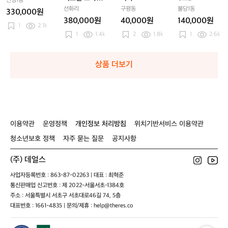
신정1동
릴
릴
릴
M
인보우스페셜3
선화리
구평동
불당1동
330,000원
코
코
코
L
380,000원
40,000원
140,000원
바
바
바
1
2.1k
1
1.4k
2
1.8k
1
2.6k
레
레
레
인
인
인
보
보
보
우
상품 더보기
우
우
스
스
스
페
페
페
셜
셜
셜
3
3
3
이용약관
운영정책
개인정보 처리방침
위치기반서비스 이용약관
청소년보호 정책
자주 묻는 질문
공지사항
(주) 데얼스
사업자등록번호 : 863-87-02263 | 대표 : 최혁준
통신판매업 신고번호 : 제 2022-서울서초-1384호
주소 : 서울특별시 서초구 서초대로46길 74, 5층
대표번호 : 1661-4835 | 문의/제휴 : help@theres.co