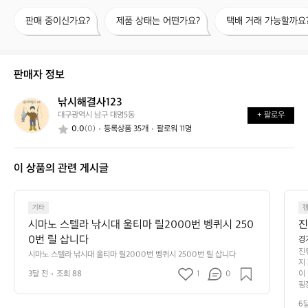
판
제
택
판매 중이신가요?
제품 상태는 어떤가요?
택배 거래 가능할까요
매
품
배
중
상
거
이
태
래
신
는
가
판매자 정보
가
어
능
요?
떤
할
낚시해결사123
낚
가
까
대구광역시 남구 대명5동
+ 팔로우
시
요?
요?
0.0
(0)
등록상품 35개
팔로워 11명
해
결
사
이 상품의 관련 게시글
1
2
3
기타
시마노 스텔라 낚시대 울티마 릴2000번 벵퀴시 250
0번 릴 삽니다
경
진
시마노 스텔라 낚시대 울티마 릴2000번 벵퀴시 2500번 릴 삽니다
지
3달 전
조회 88
1
0
이
핑
 
6
에