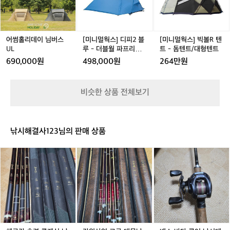
t
이
이
디
이
빅
e
님
님
피
님
볼
d
버
버
2
버
R
P
스
스
블
스
텐
어썸홀리데이 님버스
[미니멀웍스] 디피2 블
[미니멀웍스] 빅볼R 텐
l
U
U
루
U
트
UL
루 - 더블월 파프리카
트 - 돔텐트/대형텐트
u
L
L
-
L
-
L
DP 2
690,000원
498,000원
264만원
s
더
돔
h
블
텐
월
트/
비슷한 상품 전체보기
파
대
프
형
리
텐
카
트
낚시해결사123님의 판매 상품
D
P
해
강
배
2
금
원
스
강
산
바
초
업
다
경
고
루
클
급
어
래
대
낚
식
물
시