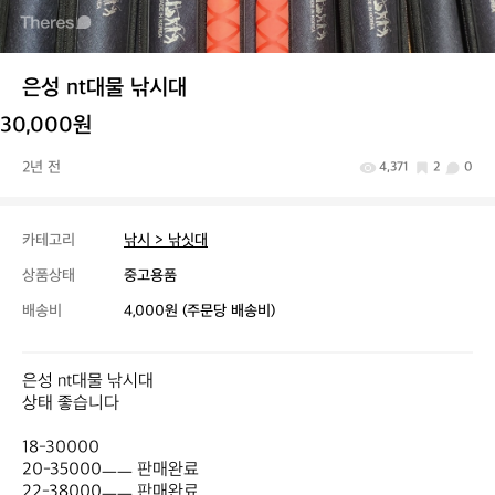
은성 nt대물 낚시대
30,000원
2년 전
4,371
2
0
카테고리
낚시 > 낚싯대
상품상태
중고용품
배송비
4,000원 (주문당 배송비)
은성 nt대물 낚시대 

상태 좋습니다 

18-30000

20-35000ㅡㅡ 판매완료 

22-38000ㅡㅡ 판매완료 
