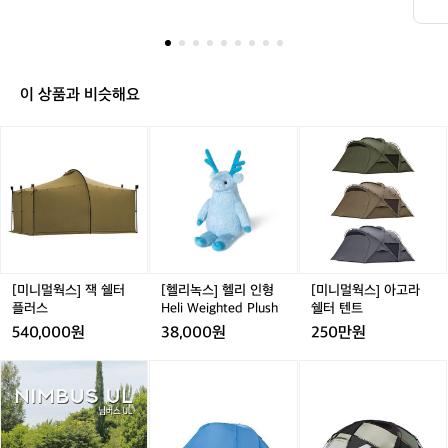
이
설
득
들
는
이 상품과 비슷해요
 
다
어
[미
[헬
[미
다
니
리
니
멀
녹
멀
웍
스]
웍
스]
헬
스]
잭
리
아
쉘
인
고
터
형
라
플
H
쉘
[미니멀웍스] 잭 쉘터
[헬리녹스] 헬리 인형
[미니멀웍스] 아고라
러
e
터
플러스
Heli Weighted Plush
쉘터 텐트
스
l
텐
540,000원
38,000원
250만원
i
트
W
어
어
[미
어
[미
e
썸
썸
니
썸
니
i
홀
홀
멀
홀
멀
g
리
리
웍
리
웍
h
데
데
스]
데
스]