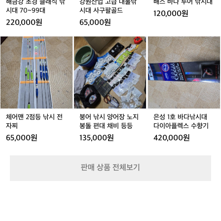
낚
낚
대
해금강 초경 클래식 낚
강원산업 고급 대물낚
배스 바다 루어 낚시대
시
시
시대 70~99대
시대 사구팔골드
120,000원
대
대
220,000원
65,000원
7
사
0
구
체
붕
은
~
팔
어
어
성
9
골
맨
낚
1
9
드
2
시
호
대
점
양
바
등
어
다
낚
장
낚
시
노
시
전
지
대
체어맨 2점등 낚시 전
붕어 낚시 양어장 노지
은성 1호 바다낚시대
자
봉
다
자찌
봉돌 편대 채비 등등
다이아플렉스 수향기
찌
돌
이
65,000원
135,000원
420,000원
편
아
대
플
채
렉
판매 상품 전체보기
비
스
등
수
등
향
기