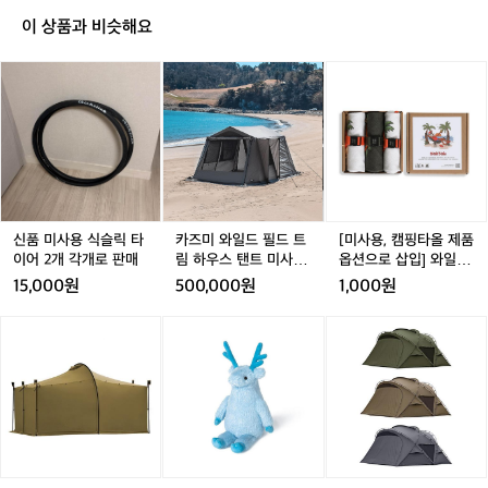
이 상품과 비슷해요
신
카
카
[미
품
즈
즈
사
미
미
미
용,
사
와
와
캠
용
일
일
핑
식
드
드
타
슬
필
필
올
릭
드
드
제
타
트
트
품
신품 미사용 식슬릭 타
카즈미 와일드 필드 트
[미사용, 캠핑타올 제품
이
림
림
옵
이어 2개 각개로 판매
림 하우스 탠트 미사용
옵션으로 삽입] 와일드
어
하
하
션
판매
바이브 캠핑타올 선물
15,000원
500,000원
1,000원
2
우
우
으
포장_Camping Towel
(Khaki l Beige)
개
스
스
로
[미
[헬
[미
각
탠
탠
삽
니
리
니
개
트
트
입]
멀
녹
멀
로
미
미
와
웍
스]
웍
판
사
사
일
스]
헬
스]
매
용
용
드
잭
리
아
판
판
바
쉘
인
고
매
매
이
터
형
라
브