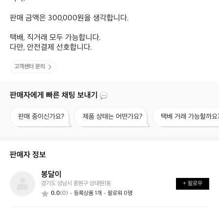
판매 금액은 300,000원을 생각합니다.

택배, 직거래 모두 가능합니다.

다만, 안전결제 선호합니다.
고객센터 문의
판매자에게 빠른 채팅 보내기
판
제
택
판매 중이신가요?
제품 상태는 어떤가요?
택배 거래 가능할까요
매
품
배
중
상
거
이
태
래
신
는
가
판매자 정보
가
어
능
요?
떤
할
봉달이
봉
가
까
경기도 성남시 중원구 상대원1동
+ 팔로우
달
요?
요?
0.0
(0)
등록상품 1개
팔로워 0명
이