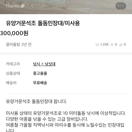
1
/ 7
유양거문석조 돌돔민장대/미사용
300,000원
끌어올림 2년 전
1,558
0
0
카테고리
낚시 > 낚싯대
상품상태
중고용품
배송비
무료배송
유양거문석조 돌돔민장대 팝니다.

미사용 상태의 유양거문석조로 10 미터돌돔 낚시에 이상적입니다. 
다양한 어종을 낚을 수 있는 고급 장비입니다.

여름철 가을철 직벽낚시와 마리수를 동시에 노릴수있는 민장대입
니다.
