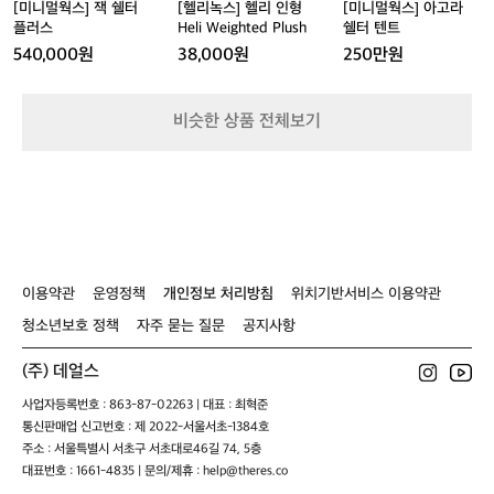
플
H
쉘
[미니멀웍스] 잭 쉘터
[헬리녹스] 헬리 인형
[미니멀웍스] 아고라
캠
러
e
터
플러스
Heli Weighted Plush
쉘터 텐트
핑
스
l
텐
540,000원
38,000원
250만원
타
i
트
올
W
선
e
비슷한 상품 전체보기
물
i
포
g
장
h
_
t
C
e
a
d
m
P
p
l
i
이용약관
운영정책
개인정보 처리방침
위치기반서비스 이용약관
u
n
s
청소년보호 정책
자주 묻는 질문
공지사항
g
h
T
(주) 데얼스
o
w
사업자등록번호 : 863-87-02263 | 대표 : 최혁준
e
통신판매업 신고번호 : 제 2022-서울서초-1384호
l
주소 : 서울특별시 서초구 서초대로46길 74, 5층
(K
대표번호 : 1661-4835 | 문의/제휴 : help@theres.co
h