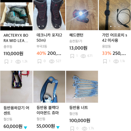
거
거
쉬
거
쉬
거
쉬
E
A
A
데
A
데
해
A
데
가
지
지
버
지
버
지
버
X
R
R
크
R
크
드
R
크
민
햇
햇
킷
햇
킷
햇
킷
로
C
C
니
C
니
랜
C
니
어
햇
햇
햇
고
T
T
카
T
카
턴
T
카
프
패
E
E
포
E
포
E
포
로
턴
R
R
지
R
지
R
지
치
볼
Y
Y
(2
Y
(2
Y
(2
s
(
데크니카 포지(2
해드랜턴
가민 어프로치 s
ARCTERYX BO
캡
X
X
5
X
5
X
5
4
50m)
42 미사용
RA MID LEATH
송천동1가
B
B
0
B
0
B
0
2
ER GTX 여/23
부곡3동
용암동
충무동
13,000원
O
O
m)
O
m)
O
m)
미
0
40%
200,0
33%
250,00
110,000원
R
R
R
1
671
R
사
00원
0원
0
527
1
1.1k
A
2
1.2k
A
A
A
용
M
M
M
M
I
I
I
I
등
등
등
등
D
D
D
D
반
반
반
반
L
L
L
L
용
용
용
용
E
E
E
E
하
블
너
너
A
A
A
A
강
랙
트
트
T
T
T
T
기
다
H
H
H
H
어
이
등반용 블랙다
등반용 너트
등반용하강기 어
E
E
E
E
센
아
이아몬드 쥬마
센트
철산동
R
R
R
R
트
몬
철산동
철산동
100,000원
G
G
G
G
드
55,000원
60,000원
T
T
T
T
쥬
0
1.7k