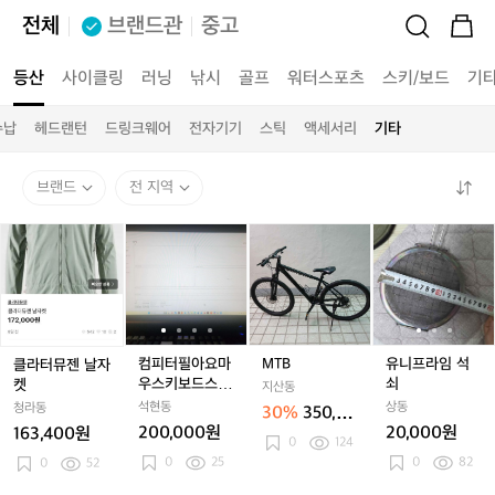
전체
브랜드관
중고
등산
사이클링
러닝
낚시
골프
워터스포츠
스키/보드
기
수납
헤드랜턴
드링크웨어
전자기기
스틱
액세서리
기타
브랜드
전 지역
클
컴
컴
M
컴
유
라
피
피
T
피
니
터
터
터
B
터
프
뮤
필
필
필
라
젠
아
아
아
임
날
요
요
요
석
자
마
마
마
쇠
컴피터필아요마
MTB
유니프라임 석
클라터뮤젠 날자
켓
우
우
우
우스키보드스피
쇠
켓
지산동
스
스
스
커다가치드려요
석현동
상동
청라동
30%
350,00
키
키
키
200,000원
20,000원
163,400원
0원
보
보
0
124
보
0
25
0
82
0
52
드
드
드
스
스
스