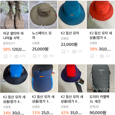
피
피
피
미
미
노
미
노
K
미
K
커
커
커
군
군
스
군
스
2
군
2
다
다
다
알
알
페
알
페
등
알
등
가
가
가
타
타
이
타
이
산
타
산
치
치
치
마
마
스
마
스
모
마
모
드
드
드
파
파
모
파
모
자
파
자
려
려
려
나
나
자
나
자
나
새
노스페이스 모
K2 등산 모자
K2 등산 모자 새
미군 알타마 파
요
요
요
마
마
마
마
상
자
상품(정가 4만8
나마솔 사막화 2
상봉동
솔
솔
솔
솔
품
천원)
50~255
상봉동
상봉동
충정로3가
22,000원
사
사
사
사
(정
25,000원
38%
30,000
58%
120,00
막
막
막
0
210
막
가
원
0원
0
180
1
222
화
0
479
화
화
화
4
2
2
2
2
만
5
5
5
5
8
K
K
K
도
0
0
0
0
천
2
2
2
이
~
~
~
~
원)
등
등
등
터
2
2
2
2
산
산
산
카
5
5
5
5
모
모
모
멜
5
5
5
5
자
자
자
백
새
새
새
3
K2 등산 모자 새
K2 등산 모자 새
도이터 카멜백
K2 등산 모자 새
상
상
상
L
상품(정가 3만7
상품(정가 6만
3L 새것
상품(정가 4만5
품
품
품
새
천원)
원)
천원)
상봉동
상봉동
동백2동
상봉동
(정
(정
(정
것
33%
25,000
42%
35,000
90,000원
34%
30,000