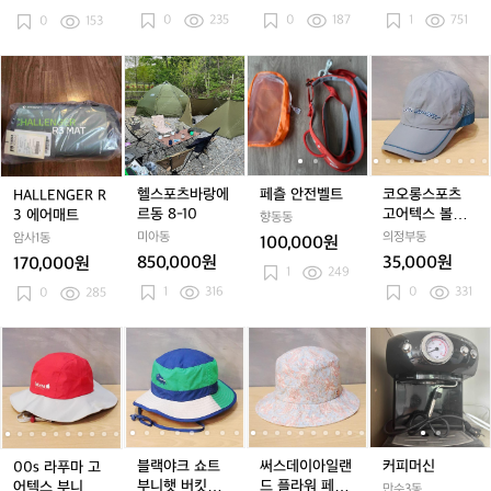
가
가
가
원
원
원
0
235
0
187
1
751
4
0
153
3
6
만
만
만
5
7
원)
H
헬
페
페
코
천
천
A
스
츨
츨
오
원)
원)
L
포
안
안
롱
L
츠
전
전
스
E
바
벨
벨
포
N
랑
트
트
츠
G
에
고
헬스포츠바랑에
페츨 안전벨트
코오롱스포츠
HALLENGER R
E
르
어
르동 8-10
고어텍스 볼캡
3 에어매트
향동동
R
동
텍
(60)
미아동
의정부동
암사1동
100,000원
R
8
스
850,000원
35,000원
170,000원
3
-
1
249
볼
1
316
0
331
에
0
285
1
캡
어
0
(6
매
0)
0
0
블
0
블
써
0
블
써
커
트
0
0
랙
0
랙
스
0
랙
스
피
s
s
야
s
야
데
s
야
데
머
s
라
라
크
라
크
이
라
크
이
신
푸
푸
쇼
푸
쇼
아
푸
쇼
아
마
마
트
마
트
일
마
트
일
고
고
부
고
부
랜
고
부
랜
블랙야크 쇼트
써스데이아일랜
커피머신
00s 라푸마 고
어
어
니
어
니
드
어
니
드
부니햇 버킷햇
드 플라워 페이
어텍스 부니햇
만수3동