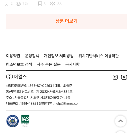
X
X
X
X
마
0
835
2
1.2k
여/
여/
여/
여/
2
2
2
2
3
3
3
3
상품 더보기
0
0
0
0
이용약관
운영정책
개인정보 처리방침
위치기반서비스 이용약관
청소년보호 정책
자주 묻는 질문
공지사항
(주) 데얼스
사업자등록번호 : 863-87-02263 | 대표 : 최혁준
통신판매업 신고번호 : 제 2022-서울서초-1384호
주소 : 서울특별시 서초구 서초대로46길 74, 5층
대표번호 : 1661-4835 | 문의/제휴 : help@theres.co