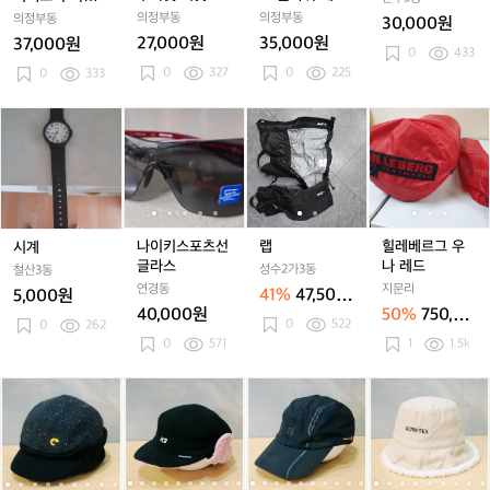
텍
텍
햇
텍
햇
플
텍
햇
플
(55)
즐리 프린트 버
버킷햇 (56)
의정부동
의정부동
의정부동
30,000원
스
스
버
스
버
라
스
버
라
킷햇 (59)
27,000원
35,000원
37,000원
부
부
킷
부
킷
워
부
킷
워
0
433
0
327
0
225
니
0
333
니
햇
니
햇
페
니
햇
페
햇
햇
(5
햇
(5
이
햇
(5
이
(
버
버
5)
버
5)
즐
버
5)
즐
5
시
나
나
랩
나
랩
힐
킷
킷
킷
리
킷
리
계
이
이
이
레
햇
햇
햇
프
햇
프
키
키
키
베
(5
(5
(5
린
(5
린
(
스
스
스
르
6)
6)
6)
트
6)
트
6
포
포
포
그
버
버
츠
츠
츠
우
킷
킷
선
선
선
나
나이키스포츠선
랩
힐레베르그 우
시계
햇
햇
글
글
글
레
글라스
나 레드
성수2가3동
철산3동
(5
(5
라
라
라
드
연경동
지문리
41%
47,500
5,000원
9)
9)
스
스
스
40,000원
50%
750,00
원
0
522
0
262
0원
0
571
1
1.5k
[5
[5
[S]
[5
[S]
[5
[5
[S]
[5
[F]
[
[
8]
8]
K
8]
K
8]
8]
K
8]
J
8
네
네
2
네
2
코
네
2
코
P
파
파
윈
파
윈
오
파
윈
오
N
울
울
드
울
드
롱
울
드
롱
자