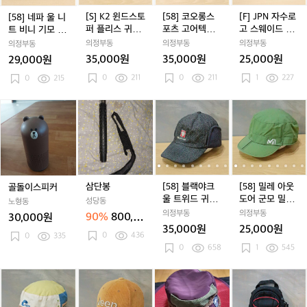
니
니
스
니
스
스
니
스
스
수
트
트
토
트
토
포
트
토
포
로
[S] K2 윈드스토
[58] 코오롱스
[F] JPN 자수로
[58] 네파 울 니
비
비
퍼
비
퍼
츠
비
퍼
츠
고
퍼 플리스 귀달
포츠 고어텍스
고 스웨이드 양
트 비니 기모 볼
니
니
플
니
플
고
니
플
고
스
이 군모
귀달이 기모 볼
털 버킷햇
캡
의정부동
의정부동
의정부동
의정부동
기
기
리
기
리
어
기
리
어
웨
캡
35,000원
35,000원
25,000원
29,000원
모
모
스
모
스
텍
모
스
텍
이
0
211
0
211
1
227
볼
0
215
볼
귀
볼
귀
스
볼
귀
스
드
캡
캡
달
캡
달
귀
캡
달
귀
양
이
이
달
이
달
털
골
삼
[5
[5
[5
군
군
이
군
이
버
돌
단
8]
8]
8]
모
모
기
모
기
킷
이
봉
블
블
밀
모
모
햇
스
랙
랙
레
볼
볼
피
야
야
아
캡
캡
커
크
크
웃
울
울
도
삼단봉
[58] 블랙야크
[58] 밀레 아웃
골돌이스피커
트
트
어
울 트위드 귀달
도어 군모 밀리
성당동
노형동
위
위
군
이 볼캡
터리 캡
의정부동
의정부동
90%
800,0
30,000원
드
드
모
35,000원
25,000원
00원
0
436
귀
귀
밀
0
335
0
658
1
545
달
달
리
이
이
터
[F]
[F]
[F]
[F]
[F]
볼
노
[F]
[F]
볼
노
리
컬
[
[
네
네
지
네
지
캡
스
네
지
캡
스
캡
럼
파
파
프
파
프
페
파
프
페
비