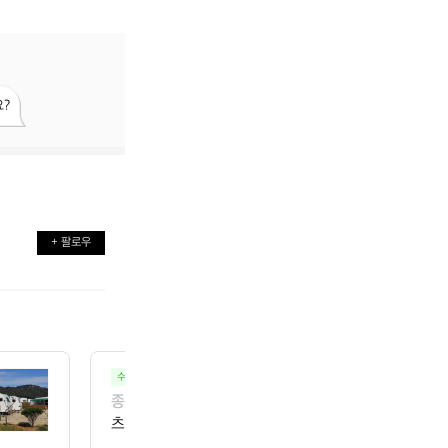
?
+ 팔로우
수상레저 드래곤보트팀 하랑
일정
종료 
🚣‍♂️ 한강 수상스포츠(드래곤보트) 체험 🚣‍♂️ 
츠! 드래곤보트팀 하랑과 함께 하시죠😁  ㆍ일시: 8/9 (
양스포츠훈련장(당산역에서 5분) ㆍ준비물: 드라이핏 상