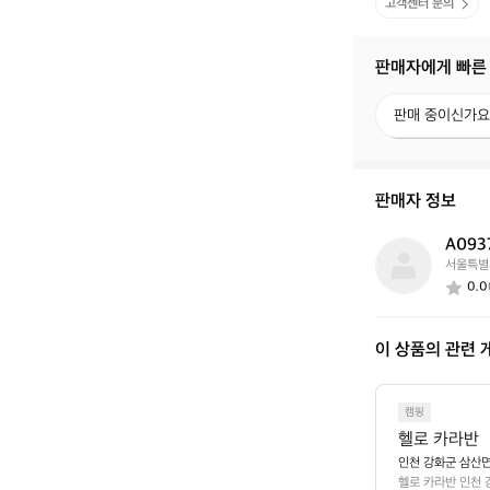
고객센터 문의
판매자에게 빠른
판
판매 중이신가요
매
중
이
신
판매자 정보
가
요?
A093
A
서울특별
0
0.0
9
3
7
이 상품의 관련 
8
4
7
5
캠핑
헬로 카라반
인천 강화군 삼산면
헬로 카라반 인천 