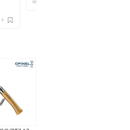
1년 전
조회 198
크림, 선글라스, 수건 ㆍ체험비: 2만원 (패들링 강습, 장
 🔵체험비는 아래 링크에서 해주시면 됩니다. https://go.th
사항은 댓글로 남겨주세요 :)  ㅡㅡㅡㅡㅡㅡㅡㅡㅡ
0
🔵 타임테이블 09:00 양화훈련장 도착하여 만남 09:0
개와 안전 교육 09:15 ~ 09:30 스트레칭과 몸풀기 체조 
 교육 09:50 ~ 10:30 드래곤보트 타고🚣‍♂️ 한강으로 
30 ~ 11:00 마무리 체조와 사진 촬영  🔵 하랑 SNS  인스
arang_dragonboat   블로그  https://m.blog.naver.co
https://youtube.com/@Korea_dragonboat