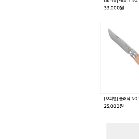
[오피넬] 에필레 NO.
나
33,000원
무)
[오
피
넬]
클
래
식
N
O.
1
0
(너
도
밤
[오피넬] 클래식 NO.
나
25,000원
무)