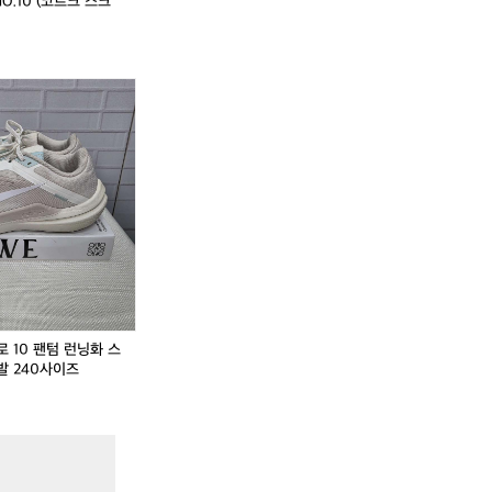
O.10 (코르크 스크
나
나
이
이
키
키
에
에
어
어
윈
윈
플
플
로
로
1
1
0
0
팬
팬
텀
텀
런
런
 10 팬텀 런닝화 스
닝
닝
발 240사이즈
화
화
스
스
니
니
커
커
즈
즈
운
운