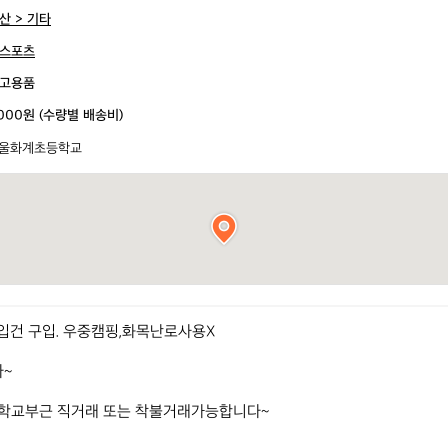
산 > 기타
스포츠
고용품
,000원 (수량별 배송비)
울화계초등학교
입건 구입. 우중캠핑,화목난로사용X

~

학교부근 직거래 또는 착불거래가능합니다~