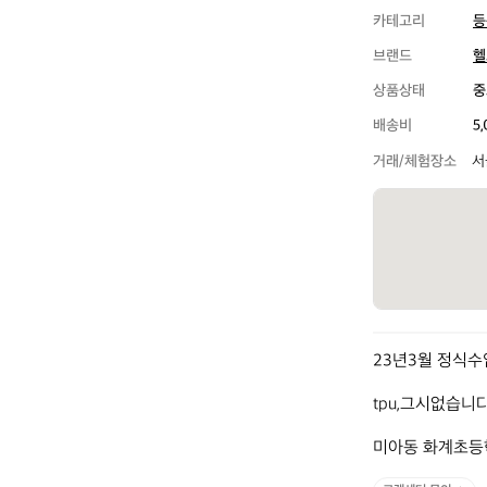
카테고리
등
브랜드
헬
상품상태
중
배송비
5
거래/체험장소
서
23년3월 정식수
tpu,그시없습니다
미아동 화계초등