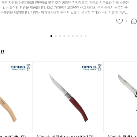
반
이곳은 자연의 아름다움과 편안함을 모두 갖춘 카라반 캠핑장으로, 가족과 친구들과 함께 소중한
인
수 있는 최적의 환경을 제공합니다. 헬로 카라반은 고즈넉한 산과 바다의 경관 속에서 독특한 숙
하룻밤을 제안합니다. 내부는 아기자기하게 꾸며져 있으며, 편안한 침대와 주방 시설이 마련되
천
릿한 느낌과 함께 한층 더 특별한 시간을 보낼 수 있습니다. 또한, 각 카라반 주변에는 바비큐 존
강
0
함께 맛있는 요리를 즐기는 낭만적인 시간을 가질 수도 있습니다. 주변에는 강화도의 다양한 볼거
화
합니다. 강화의 아름다운 해변과 다양하고 흥미로운 관광지들을 탐방하며 푸른 자연 속에서 여
군
특히, 죽산 해변과의 접근성이 뛰어나기 때문에, 바다에서의 각종 수상 스포츠와 해양 레포츠를
삼
합니다. 인근에는 다양한 레스토랑과 카페도 있어, 지역 특산물을 활용한 맛있는 음식을 마음껏
. 헬로 카라반에서의 야경은 그야말로 숨 막히는 아름다움으로 사로잡습니다. 자연 속에서 느끼는 
산
기는 당신의 마음을 차분하게 만들어 줄 것입니다.  편안함과 자연 속의 여유를 원하신다면, 헬
면
해요
그 정답입니다. 도심의 번잡함을 잊고, 힐링이 필요한 순간에 헬로 카라반을 방문해 보세요. 이곳
매
의 기억에 오래도록 남을 것임을 약속드립니다. 인기 정도: ★★★★★
음
[오
[오
리
피
피
8
넬]
넬]
9
에
클
7
필
래
번
레
식
지
N
N
에
O.
O.
위
1
1
치
0
0
한
(자
(코
헬
단
르
로
나
크
카