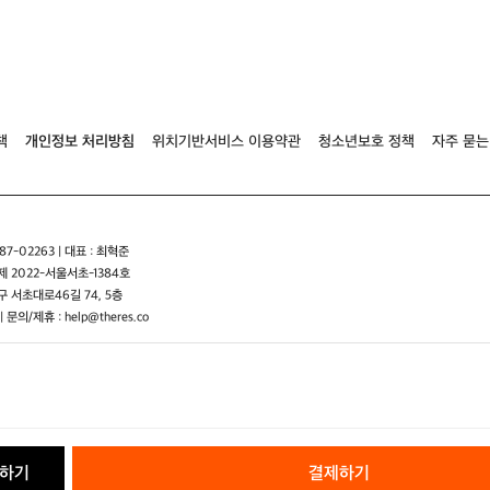
입
목
동
니
난
화
다
로/
신
이
캠
발
곳
핑
2
은
난
4
자
로
0
책
개인정보 처리방침
위치기반서비스 이용약관
청소년보호 정책
자주 묻는
연
사
의
이
아
즈
름
다
움
7-02263 | 대표 : 최혁준
과
 2022-서울서초-1384호
편
 서초대로46길 74, 5층
안
| 문의/제휴 : help@theres.co
함
을
모
두
갖
춘
카
하기
결제하기
라