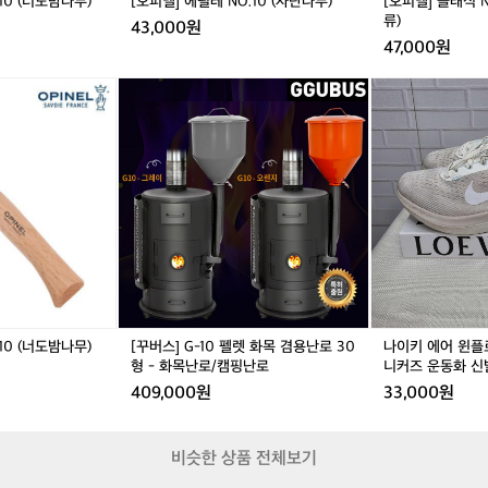
10 (너도밤나무)
[오피넬] 에필레 NO.10 (자단나무)
[오피넬] 클래식 N
무)
스
라
류)
43,000원
크
반
47,000원
류)
은
캠
[꾸
나
핑
버
이
의
스]
키
진
G
에
정
-
어
한
1
윈
매
0
플
력
펠
로
을
렛
1
경
화
0
험
목
팬
할
겸
텀
수
용
런
있
10 (너도밤나무)
[꾸버스] G-10 펠렛 화목 겸용난로 30
나이키 에어 윈플로
난
닝
는
형 - 화목난로/캠핑난로
니커즈 운동화 신
로
화
특
409,000원
33,000원
3
스
별
0
니
한
형
커
장
비슷한 상품 전체보기
-
즈
소
화
운