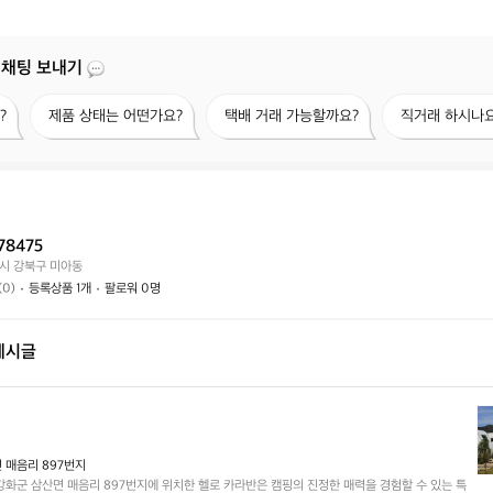
 채팅 보내기
제
택
직
?
제품 상태는 어떤가요?
택배 거래 가능할까요?
직거래 하시나요
품
배
거
상
거
래
태
래
하
는
가
시
어
능
나
떤
할
요?
78475
가
까
시 강북구 미아동
요?
요?
(0)
등록상품 1개
팔로워 0명
게시글
헬
로
카
 매음리 897번지
라
강화군 삼산면 매음리 897번지에 위치한 헬로 카라반은 캠핑의 진정한 매력을 경험할 수 있는 특