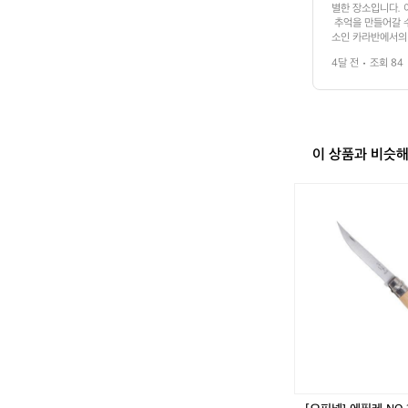
별한 장소입니다. 
 추억을 만들어갈 
소인 카라반에서의 
어 있어 캠핑의 짜
4달 전
조회 84
이 있어, 불멍과 
리와 먹거리가 가득
유를 즐겨보세요. 
 즐기는 것도 가능
 즐길 수 있습니다
별빛과 조용한 밤공
이 상품과 비슷
로 카라반이 바로 
에서의 순간이 당신
[오
피
넬]
에
필
레
N
O.
1
0
(너
도
밤