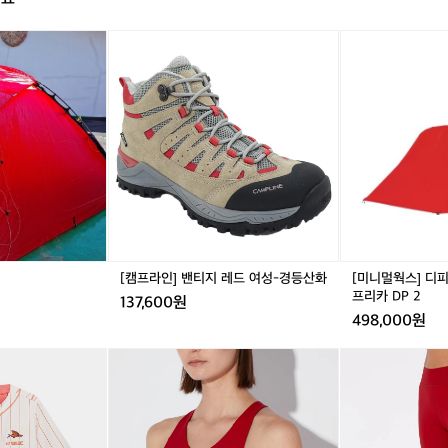
르
그
[캠
[미
멋
프
니
있
라
멀
네
인]
웍
요
밴
스]
참
티
디
고
지
피
로
레
2
저
드
레
는
여
드
못
성-
-
가
경
더
고
등
블
친
[캠프라인] 밴티지 레드 여성-경등산화
[미니멀웍스] 디피
산
월
프리카 DP 2
구
137,600원
화
파
가
498,000원
프
사
리
진
카
써
카
써
써
카
보
페
클
페
클
클
D
내
드
에
드
에
에
P
줬
사
센
사
센
센
2
어
이
셜
이
셜
셜