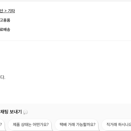
산 > 기타
고용품
료배송
.

 채팅 보내기
제
택
직
?
제품 상태는 어떤가요?
택배 거래 가능할까요?
직거래 하시나요
품
배
거