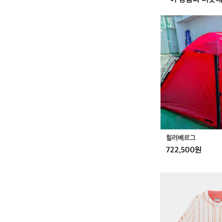
힐
러
베
르
그
힐러베르그
722,500원
카
페
드
사
이