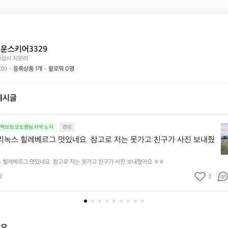
상
거
래
태
래
하
는
가
시
어
능
나
떤
할
요?
운스키어3329
가
까
안성시 지문리
요?
요?
(0)
등록상품 1개
팔로워 0명
게시글
후
.백보킹.오토캠핑.차박.노지
캠핑
지
리녹스 힐레베르그 멋있네요  참고로 저는 못가고 친구가 사진 보내줬
산
ㅎ
 힐레베르그 멋있네요  참고로 저는 못가고 친구가 사진 보내줬어요 ㅎㅎ
헬
리
2
3
녹
스
힐
레
베
해요