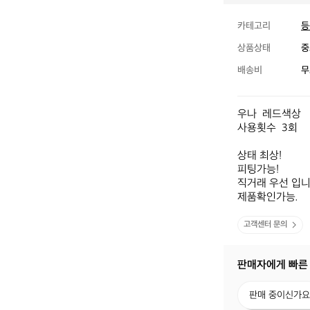
카테고리
등
상품상태
중
배송비
무
우나  레드색상

사용횟수  3회

상태 최상!

피팅가능!

직거래 우선 입니다
제품확인가능.
고객센터 문의
판매자에게 빠른
판
판매 중이신가요
매