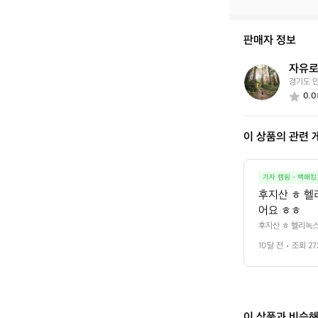
중
이
신
판매자 정보
가
요?
자유로
자
경기도 
유
0.0
로
운
스
이 상품의 관련 
키
어
3
3
가자 캠핑 - 백패킹
2
후지산 ㅎ 헬
9
어요 ㅎㅎ
후지산 ㅎ 헬리녹스
10달 전
조회 27
이 상품과 비슷