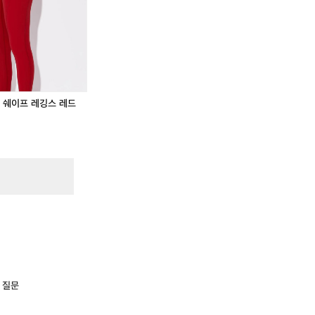
레
겟
레
겟
 오아마루는 소도시라 조용한 캠핑 분위기를 좋아하는 
벨
인
벨
인
다. 캠핑카 반납 전날 냉장고를 비우고 짐을 리셋하기 
업
쉐
업
쉐
가 주변에서 블루 펭귄을 자연 상태로 관찰하는 특별한 
스
이
스
이
포
프
포
프
속에서 하루 쉬어가고 싶은 캠퍼라면 충분히 방문할 만한 곳
츠
레
츠
레
 10 Holiday Park https://maps.app.goo.gl/tqAUmV
브
깅
브
깅
아마루 블루 펭귄 서식지 Ōamaru Penguins https://map
라
스
라
스
인 쉐이프 레깅스 레드
iKikZRR6?g_st=ipc
2.
레
2.
레
0
드
0
드
레
체
레
체
드
리
드
리
체
여
체
여
리
성
리
성
여
여
성
성
 질문