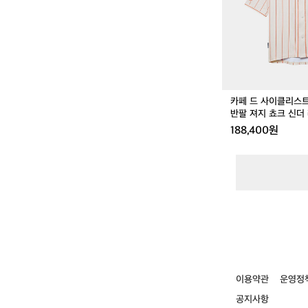
클
리
스
트
지
젤
아
웃
카페 드 사이클리스
랜
반팔 져지 쵸크 신더
드
188,400원
반
팔
져
지
쵸
크
신
더
레
드
공
용
이용약관
운영정
공지사항