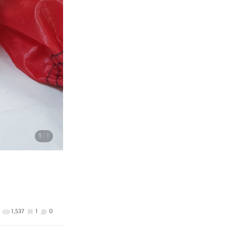
1
/ 3
1,537
1
0