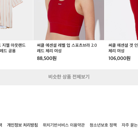
요
클
레
클
레
겟
ㅎ
리
벨
리
벨
인
ㅎ
스
업
스
업
쉐
트
스
트
스
이
지
포
지
포
프
젤
츠
젤
츠
레
아
브
아
브
깅
웃
라
웃
라
스
트 지젤 아웃랜드
써클 에센셜 레벨 업 스포츠브라 2.0
써클 에센셜 겟 
랜
2.
랜
2.
레
 레드 공용
레드 체리 여성
체리 여성
드
0
드
0
드
88,500원
106,000원
반
레
반
레
체
팔
드
팔
드
리
져
체
져
체
여
비슷한 상품 전체보기
지
리
지
리
성
쵸
여
쵸
여
크
성
크
성
신
신
더
더
레
레
드
드
공
공
용
용
책
개인정보 처리방침
위치기반서비스 이용약관
청소년보호 정책
자주 묻는