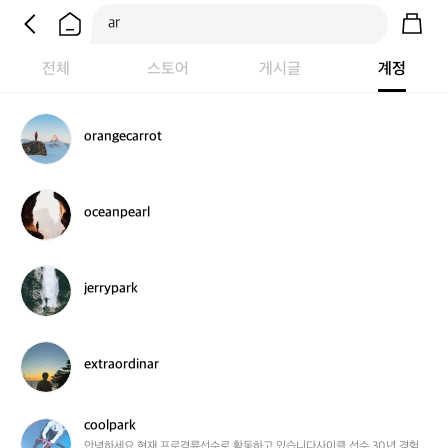
전체
스토어
게시글
계정
o
orangecarrot
r
a
n
g
o
oceanpearl
e
c
c
e
a
a
r
n
j
jerrypark
r
p
e
o
e
r
t
a
r
r
y
e
extraordinar
l
p
x
a
t
r
r
coolpark
k
a
c
o
o
안녕하세요 현재 프로경륜선수로 활동하고 있습니다사이클 선수 30년 경험