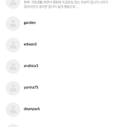
c
j
현재  직장생활 하면서 캠핑에 조금관심 있는 초보자 입니다.나이가

있어서인지 생각만 앞서지 쉽게 행동으로

e
p
옮기는게 어렵네요. 잘부탁드립니다.
l
a
l
r
g
garden
o
k
a
r
d
e
e
edward
n
d
w
a
r
a
arabica3
d
r
a
b
i
y
yarina75
c
a
a
r
3
i
n
d
deanpark
a
e
7
a
5
n
p
c