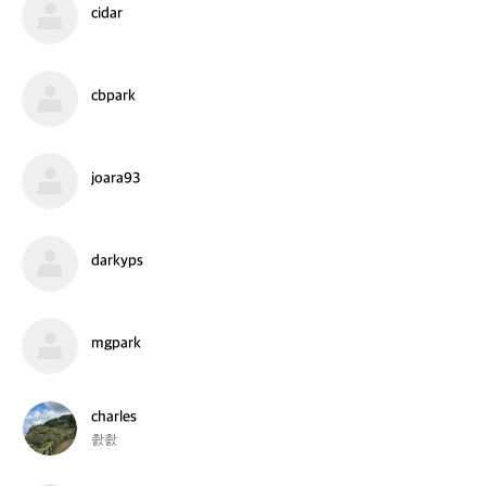
cidar
a
i
r
d
k
a
r
c
cbpark
b
p
a
r
j
joara93
k
o
a
r
a
d
darkyps
9
a
3
r
k
y
m
mgpark
p
g
s
p
a
r
c
charles
k
h
촰촰
a
r