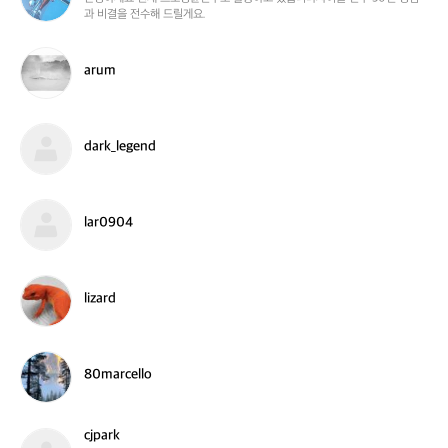
과 비결을 전수해 드릴게요.
r
o
d
l
i
p
a
arum
n
a
r
a
r
u
r
k
m
d
dark_legend
a
r
k
_
l
lar0904
l
a
e
r
g
0
e
9
l
lizard
n
0
i
d
4
z
a
r
8
80marcello
d
0
m
a
cjpark
r
c