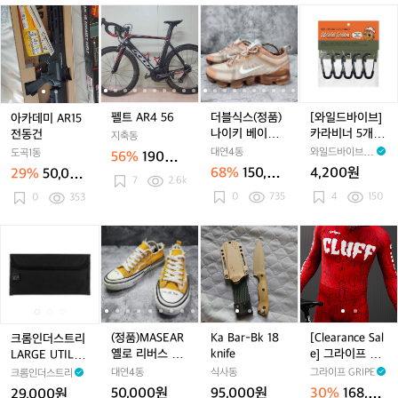
A
-
4,
0,
직
방
집
패
아
아
펠
펠
더
펠
더
[와
G
6
6
6
골
스
업
딩
카
카
트
트
블
트
블
일
-
1,
5
6
프
판
하
골
데
데
A
A
식
A
식
드
6
2,
바
골
이
프
미
미
R
R
스
R
스
바
3,
5
지
프
넥
점
A
A
4
4
(정
4
(정
이
4
A
팬
골
퍼
R
R
5
5
품)
5
품)
브]
R
츠
프
A
1
1
6
6
나
6
나
카
펠트 AR4 56
더블식스(정품)
[와일드바이브]
아카데미 AR15
-
A
티
R
5
5
이
이
라
나이키 베이퍼
카라비너 5개입
전동건
지축동
P
R
셔
-
전
전
키
키
비
맥스 2019 로즈
_Karabiner 5ea
대연4동
와일드바이브 W
도곡1동
56%
190만
T
-
츠
J
동
동
베
베
너
골드 240
ildVibe
68%
150,00
4,200원
29%
50,000
원
K
P
A
U
건
건
7
2.6k
이
이
5
0원
원
G
T
R
0
735
W
4
150
0
353
퍼
퍼
개
-
A
-
G
맥
맥
입
5
G
K
-
스
스
_
크
크
(정
크
(정
K
(정
K
[C
7,
-
A
2
2
2
K
롬
롬
품)
롬
품)
a
품)
a
l
5
7
A
4
0
0
a
인
인
M
인
M
B
M
B
e
8
7,
G
6,
1
1
r
더
더
A
더
A
a
A
a
a
8,
-
2
9
9
a
스
스
S
스
S
r
S
r
r
9
4
4
로
로
b
트
트
E
트
E
-
E
-
a
6,
7
즈
즈
i
리
리
A
리
A
B
A
B
n
(정품)MASEAR
Ka Bar-Bk 18
[Clearance Sal
크롬인더스트리
4
골
골
n
L
L
R
L
R
k
R
k
c
옐로 리버스 캐
knife
e] 그라이프 Te
LARGE UTILIT
7
드
드
e
A
A
옐
A
옐
1
옐
1
e
주얼 캔버스 척
am Cluff X grip
Y POUCH(파우
대연4동
식사동
그라이프 GRIPE
크롬인더스트리
2
2
r
R
R
로
R
로
8
로
8
S
테일리 단화 24
e Track Suit
치)
50,000원
95,000원
30%
168,00
29,000원