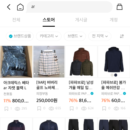
전체
스토어
게시글
계정
브랜드상품
카테고리
브랜드
전 지역
아
[9
[9
[파
[9
[파
[
크
A
A
파
A
파
테
R]
R]
브
R]
브
R
릭
버
버
로]
버
로]
스
버
버
남
버
봄
베
리
리
성
리
가
타
골
골
겨
골
을
[9AR] 버버리
[파파브로] 남성
[파파브로] 봄가
아크테릭스 베타
a
프
프
울
프
메
골프 노바체크
겨울 매일 입고
을 메쉬안감 나
ar 자켓 블랙 L
r
노
노
매
노
쉬
랩 스타일 하프
싶은 데일리 패
그랑 후드 점퍼
의정부동
파파브로 PAPA
파파브로 PAPA
천호동
자
바
바
일
바
안
팬츠
딩 점퍼 AR-JU
AR-JUA-501,2
BRO
BRO
250,000원
76%
81,600
76%
60,000
11%
800,00
켓
체
체
입
W-8537
체
감
원
원
0원
0
655
0
624
0
166
블
1
295
크
크
고
크
나
랙
랩
랩
싶
랩
그
L
스
스
은
스
랑
[파
[파
[파
[파
타
타
데
타
후
파
파
파
파