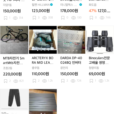
a
판
판
판
W
W
D
D
S
A
1
용 텐트 그라운
윈드스크린/사
라보 스니커즈 2
ARGO TITANIU
힐맨 HILLMAN
미니멀웍스 Min
화도읍
자양1동
c
매
매
매
-
W
1
1
M
R
x
드시트 포함
이드월
70/275
M BOT HD
imalworks
123,000원
178,000원
47%
127,00
150,000원
k
합
합
합
S
-
리
리
A
I
P
0원
S
니
니
3
358
니
E
0
130
S
0
746
터
1
314
터
R
(울
h
u
다
다
다
-
E
/
/
T
타
a
i
L
-
V
V
2
리)
r
M
A
A
D
A
D
B
t
T
L
A
A
인
-
r
T
R
R
A
R
A
i
C
T
R
R
용
윈
e
B
C
C
R
C
R
n
A
D
G
G
텐
드
l
자
T
T
D
T
D
o
R
E
O
O
트
스
l
전
E
E
A
E
A
c
P
N
T
T
그
크
콜
거
R
R
D
R
D
u
A
I
I
라
린/
라
S
Y
Y
P
Y
P
l
ARCTERYX BO
DARDA DP-40
Binoculars전문
MTB자전거 Sm
R
T
T
운
사
보
m
X
X
-
X
-
a
RA MID LEATH
024BQ 인버터
고배율 쌍망원
artMtb자전거
L
A
A
드
이
스
a
B
B
4
B
4
r
ER GTX 여/23
경 새상품
상태 좋아요
충무동
광전리
청량리동
조원2동
Y
N
N
시
드
니
r
O
O
0
O
0
s
0
110,000원
150,000원
69,000원
220,000원
I
I
트
월
커
t
R
R
0
R
0
전
U
U
포
2
1.2k
2
724
즈
1
1.2k
M
2
821
A
A
2
A
2
문
M
M
함
2
t
M
M
4
M
4
고
B
B
7
b
I
I
B
I
B
배
I
N
N
m
m
O
O
0/
자
D
D
Q
D
Q
율
i
i
a
a
T
T
2
전
L
L
인
L
인
쌍
k
k
r
r
H
H
7
거
E
E
버
E
버
망
e
e
e
e
D
D
5
상
A
A
터
A
터
원
A
A
x
x