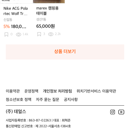
태
T
T
T
경
C
C
캠
캠
좋
H
H
H
새
G
G
핑
핑
marex 캠핑용
Nike ACG Pola
아
E
E
E
상
P
P
용
용
테이블
rtec Wolf Tree
요
R
R
R
품
o
o
테
테
Pants XL 새상
성산1동
신길동
G
G
G
l
l
이
이
품
65,000원
5%
180,000
T
T
T
a
a
블
블
원
X
3
2.2k
X
X
r
0
1.4k
r
여/
여/
여/
t
t
2
2
2
e
e
3
3
3
c
c
상품 더보기
0
0
0
W
W
o
o
l
l
f
f
T
T
r
r
e
e
이용약관
운영정책
개인정보 처리방침
위치기반서비스 이용약관
e
e
청소년보호 정책
자주 묻는 질문
공지사항
P
P
a
a
(주) 데얼스
n
n
t
t
사업자등록번호 : 863-87-02263 | 대표 : 최혁준
s
s
통신판매업 신고번호 : 제 2022-서울서초-1384호
X
X