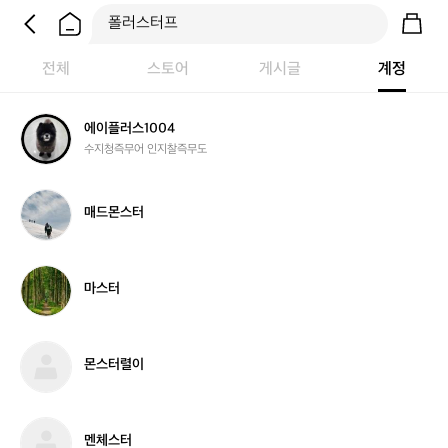
전체
스토어
게시글
계정
에
에이플러스1004
이
수지청즉무어 인지찰즉무도
플
러
스
매
매드몬스터
1
드
0
몬
0
스
4
터
마
마스터
스
터
몬
몬스터렬이
스
터
렬
이
멘
멘체스터
체