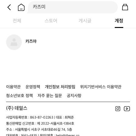
전체
스토어
게시글
계정
카
카즈야
즈
야
이용약관
운영정책
개인정보 처리방침
위치기반서비스 이용약관
청소년보호 정책
자주 묻는 질문
공지사항
(주) 데얼스
사업자등록번호 : 863-87-02263 | 대표 : 최혁준
통신판매업 신고번호 : 제 2022-서울서초-1384호
주소 : 서울특별시 서초구 서초대로46길 74, 5층
대표번호 : 1661-4835 | 문의/제휴 : help@theres.co