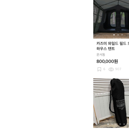
미
와
일
드
필
드
오
스
카즈미 와일드 필드
카
하우스 텐트
하
운서동
우
800,000원
스
텐
6
907
트
카
즈
미
n
e
w
서
퍼
캠