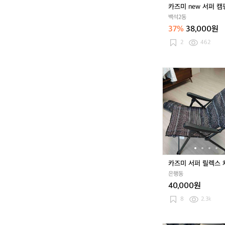
핑
카즈미 new 서퍼 캠
체
백석2동
어
37%
38,000원
2
462
카
즈
미
서
퍼
릴
렉
스
체
어
카즈미 서퍼 릴렉스 
은행동
40,000원
8
2.3k