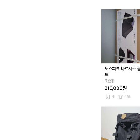
노
스
피
크
나
르
시
스
돔
+
노스피크 나르시스 돔
텐
트
트
조촌동
310,000원
4
1.5k
피
엘
라
벤
카
즈