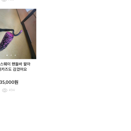
5
5
x
x
노
더
라
더
라
2
2
스
블
이
블
이
개
개
피
식
더
식
더
크
스
스
스
스
나
(정
웨
(정
웨
르
품)
이
품)
이
시
리
핸
리
핸
스
복
들
복
들
돔
카
바
카
바
+
미
팔
미
팔
스웨이 핸들바 팔아
텐
카
아
카
아
퍼카즈도 감겼어요
트
제
요
제
요
미
수
미
수
35,000원
드
퍼
드
퍼
검
카
검
카
494
흰
즈
흰
즈
2
도
2
도
3
감
3
감
0
겼
0
겼
어
어
요
요