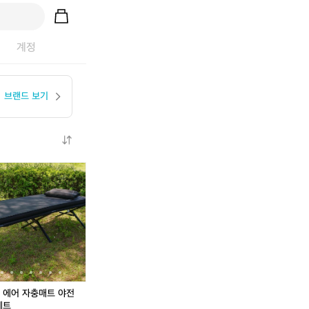
계정
브랜드 보기
카
카
카
카
카
즈
즈
즈
즈
즈
미
미
미
미
미
와
알
에
와
에
일
비
어
일
어
드
온
자
드
자
필
리
충
필
충
드
빙
매
드
매
트
쉘
트
트
트
림
한
야
림
야
 에어 자충매트 야전
하
정
전
하
전
세트