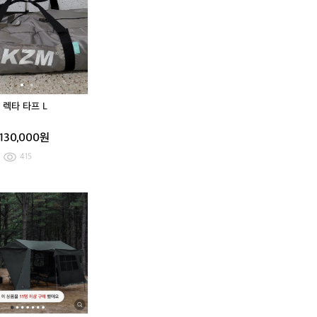
미
미
미
알
렉
알
비
타
비
온
타
온
텐
프
텐
트
L
트
팜
팜
[러
[러
 렉타 타프 L
그
그
방
방
130,000원
수
수
s
s
415
급]
급]
포
포
포
포
카
K
카
K
함
함
즈
Z
즈
Z
서
서
미
M
미
M
비
비
n
듀
n
듀
스
스
e
얼
e
얼
잇
잇
w
윈
w
윈
음
음
서
드
서
드
퍼
스
퍼
스
캠
크
캠
크