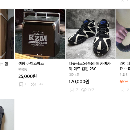
5
x
노
캠
노
캠
더
노
더
라
2
스
핑
스
핑
블
스
블
이
개
피
아
피
아
식
피
식
더
크
이
크
이
스
크
스
스
나
스
나
스
(정
나
(정
웨
르
박
르
박
품)
르
품)
이
시
스
시
스
리
시
리
핸
스
스
복
스
복
들
돔
돔
카
돔
카
바
+
+
미
+
미
팔
캠핑 아이스박스
더블식스(정품)리복 카미카
라이더
+ 텐
텐
텐
카
텐
카
아
제 미드 검흰 230
요 수
면목동
트
트
제
트
제
요
대연4동
현화리
25,000원
미
미
수
120,000원
65%
드
드
퍼
0
1.4k
검
검
카
0
790
0
흰
흰
즈
2
2
도
3
3
감
0
0
겼
어
요