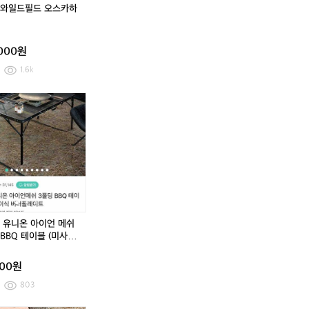
핑
린
핑
린
와일드필드 오스카하
체
새
체
새
어
상
어
상
품
품
,000원
1.6k
카
카
카
즈
즈
즈
미
미
미
유
유
유
니
니
니
온
온
온
아
아
아
이
이
이
언
언
언
메
메
메
 유니온 아이언 메쉬
쉬
쉬
쉬
BBQ 테이블 (미사
3
3
3
폴
폴
폴
000원
딩
딩
딩
B
B
B
803
B
B
B