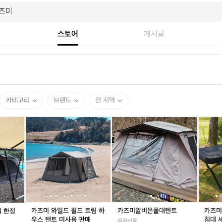
스토어
게시글
카테고리
브랜드
전 지역
카
카
카
카
카
카
카
카
카
즈
즈
즈
즈
즈
즈
즈
즈
즈
미
미
미
미
미
미
미
미
미
알
와
알
와
알
알
와
알
에
비
일
비
일
비
비
일
비
어
온
드
온
드
온
온
드
온
자
리
필
리
필
폴
리
필
폴
충
빙
드
빙
드
대
빙
드
대
매
쉘
트
쉘
트
텐
쉘
트
텐
트
한
림
한
림
트
한
림
트
야
카즈미 와일드 필드 트림 하
카즈미알비온폴대텐트
카즈미
정
하
정
하
정
하
전
우스 탠트 미사용 판매
침대 
우장산동