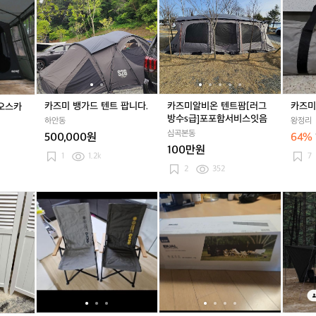
미
미
미
미
미
미
미
와
뱅
와
뱅
알
알
렉
일
가
일
가
비
비
타
드
드
드
드
온
온
타
필
텐
필
텐
텐
텐
프
드
트
드
트
트
트
L
오
팝
오
팝
팜
팜
스
니
스
니
[러
[러
카즈미 뱅가드 텐트 팝니다.
카즈미알비온 텐트팜[러그
카즈미
 오스카
카
다.
카
다.
그
그
방수s급]포포함서비스잇음
하안동
왕정리
하
하
방
방
심곡본동
500,000원
64%
우
우
수
수
100만원
스
스
s
s
1
1.2k
7
텐
텐
급]
급]
2
352
트
트
포
포
포
포
카
카
카
카
K
카
카
K
카
함
함
즈
즈
즈
즈
Z
즈
즈
Z
즈
서
서
미
미
미
미
M
미
미
M
미
비
비
n
퀸
n
퀸
듀
n
퀸
듀
와
스
스
e
텀
e
텀
얼
e
텀
얼
일
잇
잇
w
캠
w
캠
윈
w
캠
윈
드
음
음
서
핑
서
핑
드
서
핑
드
필
퍼
의
퍼
의
스
퍼
의
스
드
캠
자
캠
자
크
캠
자
크
오