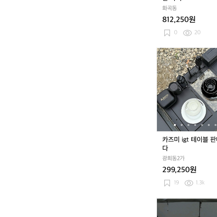
판
화곡동
카
812,250원
키
0
20
카
즈
미
i
g
t
테
이
블
판
카즈미 igt 테이블 
매
다
합
광희동2가
니
299,250원
다
19
1.3k
카
즈