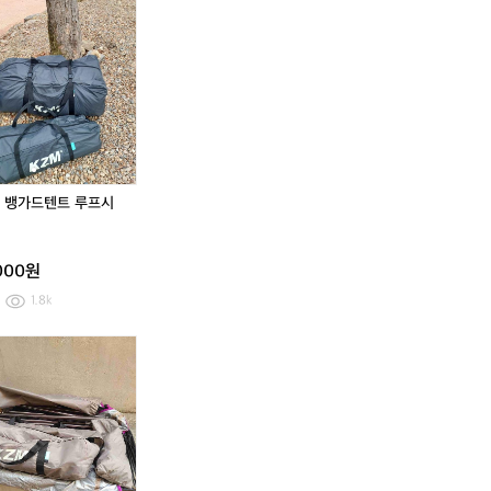
Q
Q
Q
카
테
테
테
즈
이
이
이
미
블
블
블
뱅
(미
(미
(미
가
사
사
사
드
용)
용)
용)
텐
트
루
프
 뱅가드텐트 루프시
시
킨
포
000원
함
1.8k
카
카
카
즈
즈
즈
미
미
미
뱅
그
그
가
랜
랜
드
즈
즈
텐
빌
빌