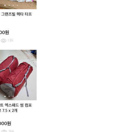
트
렉
렉
타
타
타
타
 그랜즈빌 렉타 타프
프
프
블
블
랙
랙
000원
1.8k
에
에
어
어
매
매
트
트
엑
엑
스
스
패
패
드
드
씸
씸
컴
컴
트 엑스패드 씸 컴포
포
포
 7.5 x 2개
트
트
듀
듀
,000원
오
오
7.
7.
766