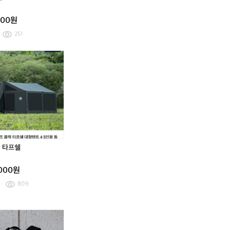
우
판
침
우
침
스
카
대
스
대
000원
탠
키
세
탠
세
트
트
트
트
251
미
미
사
사
카
카
카
카
카
카
용
용
즈
즈
즈
즈
즈
즈
판
판
미
미
미
미
미
미
매
매
i
다
타
i
다
타
g
운
프
g
운
프
t
힐
쉘
t
힐
쉘
테
리
테
리
이
로
이
로
블
드
블
드
판
캠
판
캠
 타프쉘
매
핑
매
핑
합
의
합
의
,000원
니
자
니
자
다
다
809
카
카
카
즈
즈
즈