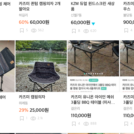
핑
2
핑
2
린
핑
2
린
스
카즈미 퀸텀 캠핑의자 2개
KZM 듀얼 윈드스크린 새상
카즈미
핑 체어
체
개
체
개
새
체
개
새
카
팔아요
품
우스
어
팔
어
팔
상
어
팔
상
하
하길리
신월7동
불당동
아
아
품
아
품
우
60%
60,000원
900
60,000원
요
요
요
스
5
562
4
8
620
카
카
카
카
카
카
카
카
즈
즈
즈
즈
즈
즈
즈
즈
미
미
미
미
미
미
미
미
서
캠
서
캠
유
서
유
유
퍼
핑
퍼
핑
니
퍼
니
니
릴
의
릴
의
온
릴
온
온
렉
자
렉
자
아
렉
아
아
스
스
이
스
이
이
체
체
언
체
언
언
어
어
메
어
메
메
카즈미 캠핑의자
카즈미 유니온 아이언 메쉬
카즈미
체어
쉬
쉬
쉬
3폴딩 BBQ 테이블 (미사
3폴딩 
위례동
3
3
3
용)
용)
걸은리
걸은리
29%
25,000원
폴
폴
폴
110,000원
110,
딩
딩
딩
1
2.1k
B
B
B
4
888
4
B
B
B