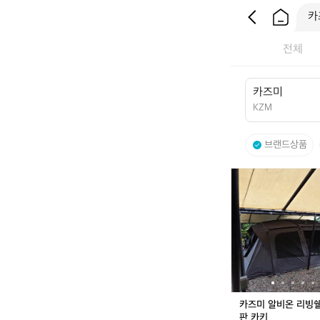
전체
카
즈
미
KZM
브랜드상품
카
즈
미
알
비
온
리
빙
쉘
한
카즈미 알비온 리빙쉘 한정
정
판 카키