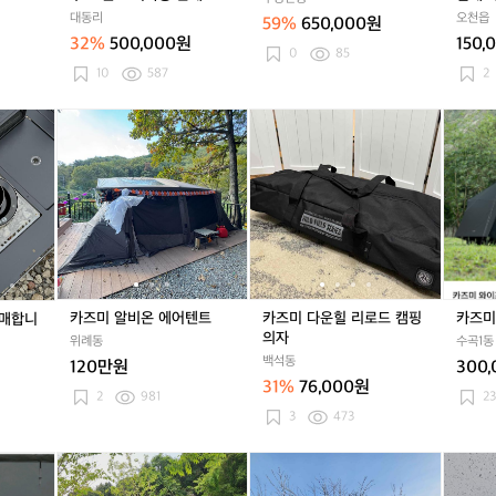
판
우
판
우
판
우
침
대동리
오천읍
59%
650,000원
카
스
카
스
카
스
대
32%
500,000원
150,
키
탠
키
탠
키
탠
세
0
85
트
트
트
트
10
587
2
미
미
미
사
사
사
카
카
카
카
카
카
카
카
카
용
용
용
즈
즈
즈
즈
즈
즈
즈
즈
즈
판
판
판
미
미
미
미
미
미
미
미
미
매
매
매
i
알
i
알
다
i
알
다
타
g
비
g
비
운
g
비
운
프
t
온
t
온
힐
t
온
힐
쉘
테
에
테
에
리
테
에
리
이
어
이
어
로
이
어
로
블
텐
블
텐
드
블
텐
드
판
트
판
트
캠
판
트
캠
카즈미 알비온 에어텐트
카즈미 다운힐 리로드 캠핑
카즈미
판매합니
매
매
핑
매
핑
의자
위례동
수곡1동
합
합
의
합
의
백석동
120만원
300
니
니
자
니
자
31%
76,000원
다
다
다
2
981
23
3
473
카
카
카
카
카
카
카
즈
즈
즈
즈
즈
즈
즈