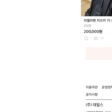
카
7
5
블
피엘라벤 카즈카 75
랙
운암동
200,000원
1
1.2k
이용약관
운영정
공지사항
(주) 데얼스