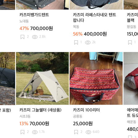
트
트
네
트
렉
오
타
텐
타
카즈미뱅가드텐트
카즈미 라페스타네오 텐트
카즈미
트
프
팝니다
블랙
노대동
팝
블
목동
왕길동
47%
700,000원
니
랙
56%
400,000원
151,
다
2
2.8k
1
2k
1
카
카
카
카
에
즈
즈
즈
즈
어
미
미
미
미
매
그
그
1
1
트
늘
늘
0
0
엑
쉘
쉘
0
0
스
터
터
리
리
패
(새
(새
터
터
드
상
상
씸
품)
품)
컴
카즈미 그늘쉘터 (새상품)
카즈미 100리터
에어매
 포함)
포
트 듀오
서초3동
공릉동
트
해운동
13%
70,000원
25,000원
듀
480
오
2
1.7k
2
640
7.
3