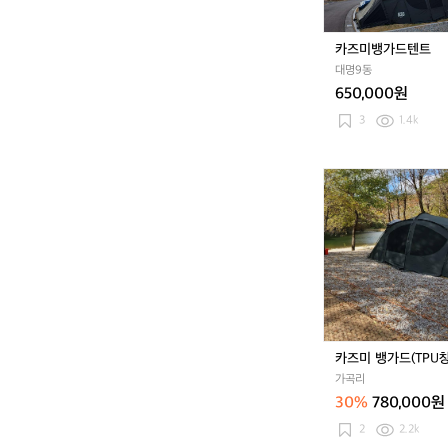
트
카즈미뱅가드텐트
대명9동
650,000원
3
1.4k
카
즈
미
뱅
가
드
(T
P
U
창
카즈미 뱅가드(TPU창
포
가곡리
함)
30%
780,000원
2
2.2k