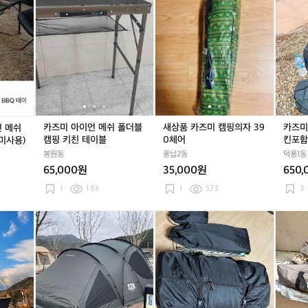
Q
Q
Q
카
카
카
카
새
카
새
카
테
테
테
즈
즈
즈
즈
상
즈
상
즈
이
이
이
미
미
미
미
품
미
품
미
블
블
블
유
아
유
아
카
아
카
뱅
(미
(미
(미
니
이
니
이
즈
이
즈
가
사
사
사
온
언
온
언
미
언
미
드
용)
용)
용)
아
메
아
메
캠
메
캠
텐
이
쉬
이
쉬
핑
쉬
핑
트
언
폴
언
폴
의
폴
의
루
메
더
메
더
자
더
자
프
카즈미 아이언 메쉬 폴더블
새상품 카즈미 캠핑의자 39
카즈미
언 메쉬
쉬
블
쉬
블
3
블
3
시
캠핑 키친 테이블
0체어
킨포함
(미사용)
3
캠
3
캠
9
캠
9
킨
봉원동
풍납2동
덕풍1동
폴
핑
폴
핑
0
핑
0
포
65,000원
35,000원
650,
딩
키
딩
키
체
키
체
함
B
친
B
친
어
친
어
1
1.6k
1
573
3
B
테
B
테
테
Q
이
Q
이
이
카
카
카
카
카
테
블
테
블
블
즈
즈
즈
즈
즈
이
이
미
미
미
미
미
블
블
뱅
뱅
라
뱅
그
(미
(미
가
가
페
가
랜
사
사
드
드
스
드
즈
용)
용)
텐
텐
타
텐
빌