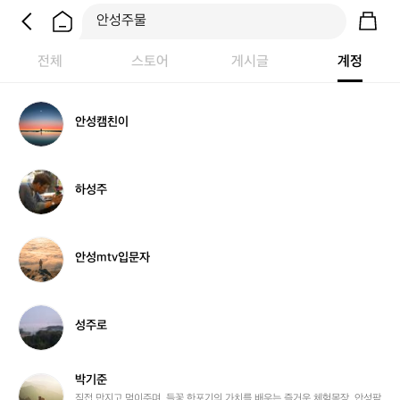
전체
스토어
게시글
계정
안
안성캠친이
성
캠
친
이
하
하성주
성
주
안
안성mtv입문자
성
m
t
v
성
성주로
입
주
문
로
자
박기준
박
기
직접 만지고 먹이주며, 들꽃 한포기의 가치를 배우는 즐거운 체험목장, 안성팜