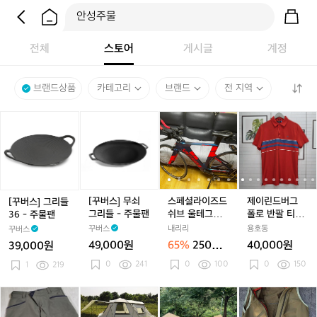
전체
스토어
게시글
계정
브랜드상품
카테고리
브랜드
전 지역
[꾸
[꾸
스
스
제
버
버
페
페
이
스]
스]
셜
셜
린
그
무
라
라
드
리
쇠
이
이
버
들
그
즈
즈
그
3
리
드
드
폴
[꾸버스] 무쇠
스페셜라이즈드
제이린드버그
[꾸버스] 그리들
6
들
쉬
쉬
로
그리들 - 주물팬
쉬브 울테그라(2
폴로 반팔 티셔
36 - 주물팬
-
-
브
브
반
018)
츠 M사이즈 새
꾸버스
내리리
용호동
꾸버스
주
주
울
울
팔
상품급
49,000원
65%
250만
40,000원
39,000원
물
물
테
테
티
원
0
241
0
100
0
150
팬
1
219
팬
그
그
셔
라
라
츠
(2
(2
M
클
클
비
클
비
디
비
마
0
0
사
라
라
바
라
바
오
바
무