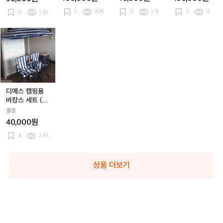
상
상
표
체험권
상
표
딩
상
표
딩
E
5
928
0
1.1k
3
1k
의
0
1.4k
의
가
의
가
1
의
가
1
E
사
사
안
사
안
0
사
안
0
P
이
이
전
이
전
0
이
전
0
콜
디
디
즈
즈
하
즈
하
즈
하
라
에
에
9
9
게
9
게
9
게
보
스
스
5
5
가
5
가
5
가
제
캠
캠
르
르
르
품
핑
핑
쳐
쳐
쳐
입
용
용
주
주
주
니
바
바
디에스 캠핑용
는
는
는
다.
캉
캉
바캉스 세트 (의
승
승
승
스
스
자 파라솔)
궐동
마
마
마
세
세
40,000원
일
일
일
트
트
일
일
일
(의
4
2.6k
(의
체
체
체
자
자
험
험
험
파
파
권
권
권
라
라
상품 더보기
솔)
솔)