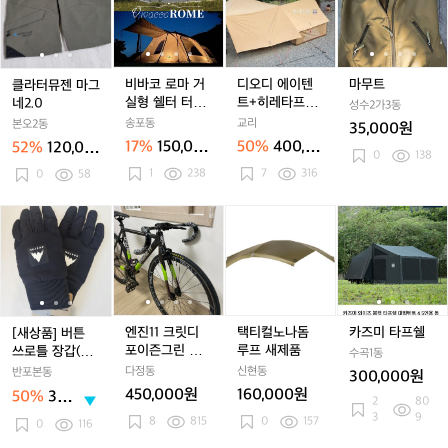
1
1
이
터
터
코
터
코
디
코
트
8)
8)
즈
뮤
뮤
로
뮤
로
에
로
새
젠
젠
마
젠
마
이
마
상
마
마
거
마
거
텐
거
품
그
그
실
그
실
트
실
비바코 로마 거
디오디 에이텐
마무트
클라터뮤젠 마그
급
네
네
형
네
형
+히
형
실형 쉘터 터널
트+히레타프
네2.0
성수2가3동
2.
2.
쉘
2.
쉘
레
쉘
형
+맥아웃그라운
송포동
교리
본오2동
35,000원
0
0
터
0
터
타
터
드시트 일괄판
17%
150,00
50%
400,00
52%
120,00
터
터
프
매
터
0
138
0원
0원
0원
1
238
7
316
0
58
널
널
+맥
널
형
형
아
형
웃
[새
[새
엔
[새
엔
택
엔
카
그
상
상
진
상
진
티
진
즈
라
품]
품]
1
품]
1
컬
1
미
1
운
버
버
1
버
1
노
1
타
1
드
튼
튼
크
튼
크
나
크
프
시
쓰
쓰
릿
쓰
릿
돔
릿
쉘
트
로
로
디
로
디
루
디
엔진11 크릿디
택티컬노나돔
카즈미 타프쉘
[새상품] 버튼
일
틀
틀
포
틀
포
프
포
포이즌그린 판
루프 새제품
쓰로틀 장갑(블
수곡1동
괄
장
장
이
장
이
새
이
매
랙) M사이즈
다정동
신현동
반포본동
300,000원
판
갑
갑
즌
갑
즌
제
즌
450,000원
160,000원
50%
30,0
2
80
매
(블
(블
그
(블
그
품
그
00
3
9
8
815
0
157
랙)
랙)
린
랙)
린
린
0
116
원
M
M
판
M
판
판