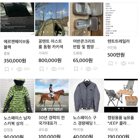
사
사
매
사
매
매
에
에
꽁
에
꽁
어
꽁
어
텐
이
이
이
르
르
텐
르
텐
반
텐
반
트
즈
즈
즈
젠
젠
트
젠
트
콘
트
콘
트
웨
웨
아
웨
아
크
아
크
레
이
이
스
이
스
리
스
리
일
브
브
트
브
트
트
트
트
러
돔
돔
룸
돔
룸
반
룸
반
꽁텐트 아스트
어반콘크리트
텐트트레일러
에르젠웨이브돔
블
블
돔
블
돔
합
돔
합
룸 돔형 카키색
반합 및 찜망 2
블랙
어진동
랙
랙
형
랙
형
및
형
및
종
가곡리
도화동
중동
500만원
카
카
찜
카
찜
800,000원
65,000원
350,000원
키
키
망
키
망
0
448
2
658
2
321
6
566
색
색
2
색
2
종
종
노
노
3
노
3
노
노
3
노
캠
스
스
0
스
0
스
스
0
스
핑
페
페
년
페
년
페
페
년
페
용
이
이
경
이
경
이
이
경
이
품
스
스
력
스
력
스
스
력
스
l
남
남
의
남
의
구
남
의
구
g
자
자
전
자
전
스
자
전
스
유
30년 경력의 전
노스페이스 구
캠핑용품 lg유플
노스페이스 남자
스
스
국
스
국
경
스
국
경
플
국가대표가 안
스 경량패딩 10
*JEEP 콜라보
스키복 상의 사
키
키
가
키
가
량
키
가
량
*
전하게 가르쳐
0
제품입니다.
이즈 95
공도읍
백석1동
재송1동
감정동
복
복
대
복
대
패
복
대
패
J
주는 승마 일일
100,000원
40,000원
190,000원
90,000원