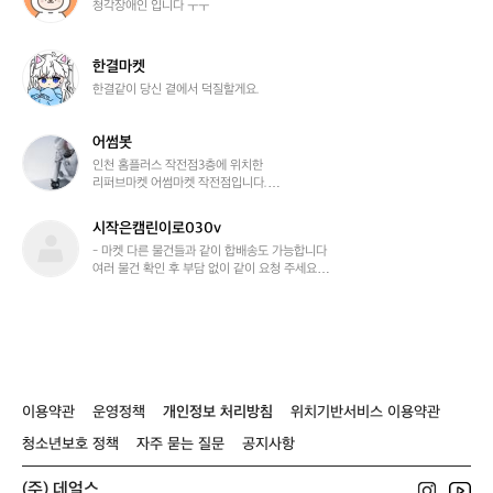
청각장애인 입니다 ㅜㅜ
마
켓
2
한
한결마켓
1
결
한결같이 당신 곁에서 덕질할게요.
마
켓
어썸봇
어
썸
인천 홈플러스 작전점3층에 위치한

리퍼브마켓 어썸마켓 작전점입니다.

봇
유용한 제품들 많이 판매할게요!
시작은캠린이로030v
시
작
- 마켓 다른 물건들과 같이 합배송도 가능합니다

여러 물건 확인 후 부담 없이 같이 요청 주세요

은
캠
- 꼭 안전결제 전 택배 방법 변경

린
반값 택배 > 일반 택배 변경 필요시 채팅 문의 

이
먼저 부탁드립니다!!

로
====
0
3
이용약관
운영정책
개인정보 처리방침
위치기반서비스 이용약관
0
v
청소년보호 정책
자주 묻는 질문
공지사항
(주) 데얼스