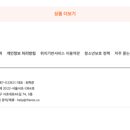
아
아
아
노
노
노
락
락
락
상품 더보기
블
블
블
랙
랙
랙
L
L
L
사
사
사
이
이
이
즈
즈
즈
책
개인정보 처리방침
위치기반서비스 이용약관
청소년보호 정책
자주 묻는
7-02263 | 대표 : 최혁준
 2022-서울서초-1384호
 서초대로46길 74, 5층
| 문의/제휴 : help@theres.co