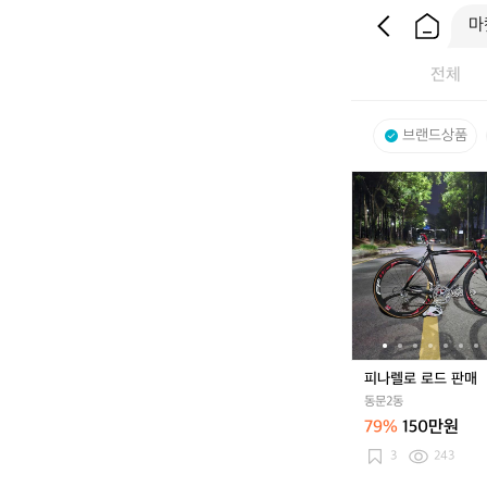
전체
브랜드상품
피
나
렐
로
로
드
판
매
피나렐로 로드 판매
동문2동
79%
150만원
3
243