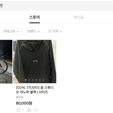
스토어
게시글
카테고리
브랜드
전 지역
피
[G
피
[G
피
[G
나
O
나
O
나
O
렐
A
렐
A
렐
A
로
L
로
L
로
L
로
S
로
S
로
S
드
T
드
T
드
T
판
U
판
U
판
U
매
D
매
D
매
D
I
I
I
O]
O]
O]
[GOAL STUDIO] 골 스튜디
골
골
골
오 아노락 블랙 L사이즈
스
스
스
풍무동
튜
튜
튜
80,000원
디
디
디
오
오
오
0
1.3k