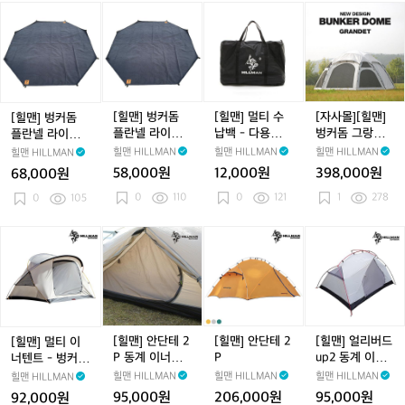
니
늘
[힐
[힐
[힐
[자
멀
막/
맨]
맨]
맨]
사
타
모
벙
벙
멀
몰]
프/
기
커
커
티
[힐
렉
장
돔
돔
수
맨]
타
플
플
납
벙
타
란
란
백
커
[힐맨] 벙커돔
[힐맨] 멀티 수
[자사몰][힐맨]
[힐맨] 벙커돔
프
넬
넬
-
돔
플란넬 라이트
납백 - 다용도가
벙커돔 그랑데 -
플란넬 라이트
라
라
다
그
매트 (그레이, 블
방/수납가방
돔텐트/대형쉘
매트 (그랑데 전
힐맨 HILLMAN
힐맨 HILLMAN
힐맨 HILLMAN
힐맨 HILLMAN
이
이
용
랑
랙 전용)
터
용)
58,000원
12,000원
398,000원
68,000원
트
트
도
데
0
110
0
121
1
278
매
0
105
매
가
-
트
트
방/
돔
(그
(그
수
텐
[힐
[힐
[힐
[힐
랑
레
납
트/
맨]
맨]
맨]
맨]
데
이,
가
대
멀
안
안
얼
전
블
방
형
티
단
단
리
용)
랙
쉘
이
테
테
버
전
터
너
2
2
드
용)
텐
P
P
u
[힐맨] 안단테 2
[힐맨] 안단테 2
[힐맨] 얼리버드
[힐맨] 멀티 이
트
동
p
P 동계 이너텐
P
up2 동계 이너
너텐트 - 벙커
-
계
2
트 - 2인용 텐
텐트
돔/쉘터/피크닉
힐맨 HILLMAN
힐맨 HILLMAN
힐맨 HILLMAN
힐맨 HILLMAN
벙
이
동
트/백패킹
95,000원
206,000원
95,000원
92,000원