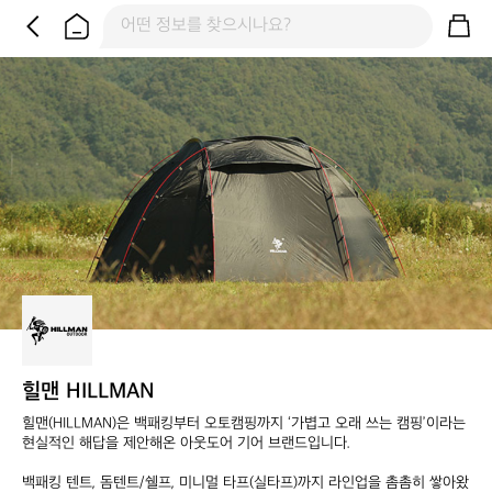
힐맨 HILLMAN
힐맨(HILLMAN)은 백패킹부터 오토캠핑까지 ‘가볍고 오래 쓰는 캠핑’이라는 

현실적인 해답을 제안해온 아웃도어 기어 브랜드입니다. 

백패킹 텐트, 돔텐트/쉘프, 미니멀 타프(실타프)까지 라인업을 촘촘히 쌓아왔