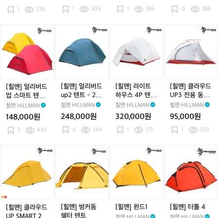
커
너
계
1
303
1
186
0
188
돔/
1
276
텐
이
쉘
트
너
터/
-
텐
[힐
[힐
[힐
[힐
피
2
트
맨]
맨]
맨]
맨]
크
인
얼
얼
라
클
닉
용
리
리
이
라
텐
버
버
트
우
트/
드
드
하
드
백
업
u
우
U
[힐맨] 얼리버드
[힐맨] 라이트
[힐맨] 클라우드
[힐맨] 얼리버드
패
스
p
스
P
up2 텐트 - 2인
하우스 4P 텐트
UP3 전용 동계
업 스마트 텐트
킹
마
2
4
3
용 텐트/백패킹
- 그라운드시트
용 이너텐트
- 미니멀/백패킹
힐맨 HILLMAN
힐맨 HILLMAN
힐맨 HILLMAN
힐맨 HILLMAN
트
텐
P
전
증정
248,000원
320,000원
95,000원
148,000원
텐
트
텐
용
4
344
1
175
1
259
트
2
445
-
트
동
-
2
-
계
미
인
그
용
[힐
[힐
[힐
[힐
니
용
라
이
맨]
맨]
맨]
맨]
멀/
텐
운
너
클
벙
윈
터
백
트/
드
텐
라
커
드
틀
패
백
시
트
우
돔
1
4
킹
패
트
드
쉘
킹
증
U
터
[힐맨] 벙커돔
[힐맨] 윈드1
[힐맨] 터틀 4
[힐맨] 클라우드
정
P
텐
쉘터 텐트
UP SMART 2인
힐맨 HILLMAN
힐맨 HILLMAN