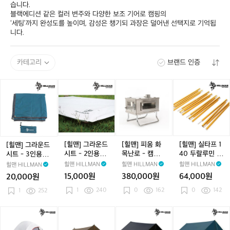
습니다. 

블랙에디션 같은 컬러 변주와 다양한 보조 기어로 캠핑의 

‘세팅’까지 완성도를 높이며, 감성은 챙기되 과장은 덜어낸 선택지로 기억됩
니다.
카테고리
브랜드 인증
[힐
[힐
[힐
[힐
맨]
맨]
맨]
맨]
그
그
피
실
라
라
움
타
운
운
화
프
드
드
목
1
시
시
난
4
[힐맨] 그라운드
[힐맨] 피움 화
[힐맨] 실타프 1
[힐맨] 그라운드
트
트
로
0
시트 - 2인용/풋
목난로 - 캠핑난
40 두랄루민 사
시트 - 3인용/풋
-
-
-
두
프린트
로/분리조립
이드 폴 - 4개1
프린트
힐맨 HILLMAN
힐맨 HILLMAN
힐맨 HILLMAN
힐맨 HILLMAN
3
2
캠
랄
세트
15,000원
380,000원
64,000원
20,000원
인
인
핑
루
1
240
0
162
0
142
용/
1
252
용/
난
민
풋
풋
로/
사
프
프
분
이
[힐
[힐
[힐
[힐
린
린
리
드
맨]
맨]
맨]
맨]