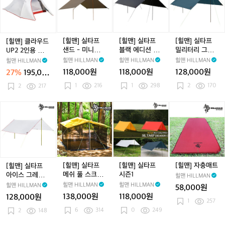
트
트
조
폴
클
실
실
실
립
-
라
타
타
타
4
우
프
프
프
개
드
샌
블
밀
1
U
드
랙
리
[힐맨] 실타프
[힐맨] 실타프
[힐맨] 실타프
[힐맨] 클라우드
세
P
-
에
터
샌드 - 미니멀타
블랙 에디션 -
밀리터리 그린 -
UP2 2인용 텐트
트
2
미
디
리
프/렉타타프
미니멀타프/렉
미니멀타프/렉
그라운드시트 포
힐맨 HILLMAN
힐맨 HILLMAN
힐맨 HILLMAN
힐맨 HILLMAN
2
니
션
그
타타프
타타프
함
118,000원
118,000원
128,000원
27%
195,00
인
멀
-
린
0원
1
216
1
298
2
170
용
2
217
타
미
-
텐
프/
니
미
트
렉
멀
니
[힐
[힐
[힐
[힐
그
타
타
멀
맨]
맨]
맨]
맨]
라
타
프/
타
실
실
실
자
운
프
렉
프/
타
타
타
충
드
타
렉
프
프
프
매
시
타
타
아
메
시
트
트
프
타
이
쉬
즌
[힐맨] 실타프
[힐맨] 실타프
[힐맨] 자충매트
[힐맨] 실타프
포
프
스
풀
1
메쉬 풀 스크린
시즌1
아이스 그레이 -
힐맨 HILLMAN
함
그
스
- 그늘막/모기장
미니멀 타프/렉
힐맨 HILLMAN
힐맨 HILLMAN
힐맨 HILLMAN
58,000원
레
크
타타프
138,000원
118,000원
128,000원
이
린
1
257
6
314
0
249
-
2
148
-
미
그