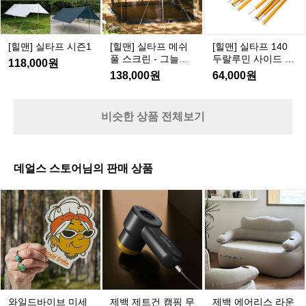
핑
치하는 참사를 막을 수 있습니다😂 🌳원하는 그
렉
프/
프/
이는데 폴의 개수를 조절하면서 설치 
3
1
시
메
늘 공간에 맞게 다양하게 설치해보세요🌳 🙋‍♀️자세
가
타
렉
렉
4
방법을 변형해 다양하게 활용 가능합
 
한 용품 정보가 궁금하다면~? 👉 https://theres.p
즌
쉬
면
age.link/spdS
0
타
타
타
니다! 👉 https://theres.page.link/656
아
1
풀
텐
[힐맨] 실타프 시즌1
[힐맨] 실타프 메쉬
[힐맨] 실타프 140
두
프
타
타
V 👉 https://theres.page.link/nBcX
치
스
풀 스크린 - 그늘막/
두랄루민 사이드 폴
트
118,000원
랄
프
프
 📌윙타프 - 헥사를 변경한 타프 날개
 
크
모기장
- 4개1세트
밖
138,000원
64,000원
루
린
 모양의 마름모 모양 또는 8각형(옥
육
에
민
-
타) 타프가 있습니다. - 헥사와 비슷하
의
서
사
그
게 쓰이고 이름처럼 타프가 날아가는 
크
비슷한 상품 전체보기
여
이
늘
듯한 모양이 감성이 있죠! 📌실타프 -
으
유
드
막/
 소재로 분류되는 타프고 모양은 다
간
를
폴
모
양하지만 초경량 소재를 사용하여 가
장
즐
-
기
데얼스 스토어님의 판매 상품
볍지만 차광 능력이 떨어지고 소형이
기
들
4
장
개
실
라 그늘 공간이 적습니다. - 신속하게
해
와
제
제
1
때
 설치할 수 있는 장점이 있어 백패킹
매
일
백
백
세
햇
과 등산에서 주로 사용이 됩니다. ❌
 
드
제
에
트
빛
주의사항 - 적당한 사이즈와 모양을
매
바
트
어
이
 선택해야 타프만 2시간을 설치하는
드
이
건
리
나
 참사를 막을 수 있습니다😂 🌳원하
브
캠
스
비
는 그늘 공간에 맞게 다양하게 설치
미
핑
라
를
해보세요🌳 🙋‍♀️자세한 용품 정보가
세
무
운
와일드바이브 미세
제백 제트건 캠핑 무
제백 에어리스 라운
막