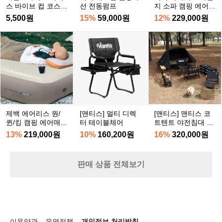
 궁금하다면~? 👉 https://theres.pag
스
선
지
스 바이브 컵 코스터
선 전동펌프
지 소파 캠핑 에어매
아
e.link/spdS
바
전
소
_Mrs.Vibe Cup Coa
트 풀세트
5,500원
15%
59,000원
12%
229,000원
줄
ster
이
동
파
타
브
펌
캠
제
[맨
[맨
프
컵
프
핑
백
티
티
가
코
에
에
스]
스]
필
스
어
어
멀
맨
요
터
매
리
티
티
합
_
트
스
디
스
니
M
풀
원/
렉
코
다.
r
세
퀸/
터
트
타
s.
제백 에어리스 원/
[맨티스] 멀티 디렉
[맨티스] 맨티스 코
트
킹
테
텐
V
퀸/킹 캠핑 에어매트
터 테이블체어
트텐트 야전침대 포
프
캠
이
트
i
풀세트
함 세트 1인용 솔로
아
13%
219,000원
10%
160,200원
16%
320,000원
b
캠핑 차박 광폭 플라
핑
블
야
래
e
이 풋프린트 포함
에
체
전
완
C
어
어
침
판매 상품 전체보기
벽
u
매
대
한
p
트
포
C
시
풀
함
o
간
a
세
세
을
s
트
트
보
t
이용약관
운영정책
개인정보 처리방침