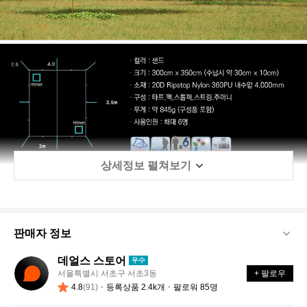
상세정보 펼쳐보기
판매자 정보
데얼스 스토어
우수
데
서울특별시 서초구 서초3동
+ 팔로우
얼
4.8
(91)
등록상품 2.4k개
팔로워 85명
스
스