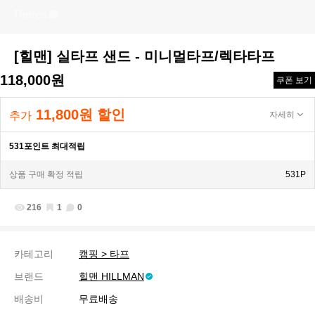
[힐맨] 실타프 샌드 - 미니멀타프/렉타타프
118,000원
쿠폰 보기
11,800원 할인
추가
자세히
531포인트 최대적립
상품 구매 확정 적립
531P
216
1
0
카테고리
캠핑 > 타프
브랜드
힐맨 HILLMAN
배송비
무료배송