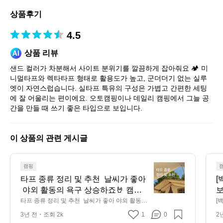
토
상품후기
어
4.5
상품 리뷰
샌드 컬러가 차분해서 사이트 분위기를 깔끔하게 잡아줘요 🏕️ 미
니멀타프와 렉타타프 형태로 활용도가 높고, 군더더기 없는 실루
엣이 자연스럽습니다. 실타프 특유의 구성은 가볍고 간편한 세팅
에 잘 어울리는 편이에요. 오토캠핑이나 데일리 캠핑에서 그늘 공
간을 만들 때 쓰기 좋은 타입으로 보입니다.
이 상품의 관련 게시글
타
캠핑
프
타프 종류 정리 및 추천  날씨가 좋아
[
종
 야외 활동의 욕구 상승하죠🤘 캠핑
보
류
 가면 텐트 밖에서 여유를 즐기실 때
의
타프 종류 정리 및 추천  날씨가 좋아 야외 활동의
[
정
 욕구 상승하죠🤘 캠핑 가면 텐트 밖에서 여유를
에
 햇빛이나 비를 막아줄 타프가 필요
 
3년 전
조회 2k
1
0
2
 즐기실 때 햇빛이나 비를 막아줄 타프가 필요합
패
리
합니다. 타프 아래 완벽한 시간을 보
로