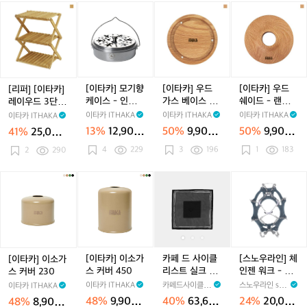
랜
랜
트)
랜
트)
트
랜
트)
대
[리
[이
[이
[이
턴
턴
_
턴
_
_
턴
_
_
_
퍼]
타
타
타
걸
걸
C
걸
C
C
걸
C
C
[이
카]
카]
카]
이
이
a
이
a
등
이
a
등
a
타
모
우
우
조
조
m
조
m
급
조
m
급
카]
기
드
드
명
명
p
명
p
★
명
p
★
레
향
가
쉐
랜
랜
i
랜
i
★
랜
i
★
i
이
케
스
이
[이타카] 모기향
[이타카] 우드
[이타카] 우드
[리퍼] [이타카]
턴
턴
n
턴
n
★
턴
n
★
우
이
베
드
케이스 - 인센스
가스 베이스 -
쉐이드 - 랜턴쉐
레이우드 3단 쉘
스
스
g
스
g
스
g
드
스
이
-
홀더/거치대
이소가스 받침
이드 랜턴 갓
프_A등급★★★
이타카 ITHAKA
이타카 ITHAKA
이타카 ITHAKA
이타카 ITHAKA
탠
탠
S
탠
S
탠
S
3
-
스
랜
대
★★
13%
12,900
50%
9,900
50%
9,900
41%
25,000
드
드
h
드
h
드
h
단
인
-
턴
원
원
원
원
거
거
o
4
229
거
o
3
196
거
o
1
183
쉘
2
290
센
이
쉐
치
치
w
치
w
치
w
프
스
소
이
대
대
e
대
e
대
e
_
홀
가
드
[이
[이
카
카
[스
r
r
r
r
A
더/
스
랜
타
타
페
페
노
T
T
T
등
거
받
턴
카]
카]
드
드
우
o
o
o
급
치
침
갓
이
이
사
사
라
w
w
w
★
대
대
소
소
이
이
인]
e
e
e
★
가
가
클
클
체
l
l
l
l
★
스
스
리
리
인
[이타카] 이소가
카페 드 사이클
[스노우라인] 체
[이타카] 이소가
★
커
커
스
스
젠
스 커버 450
리스트 실크 스
인젠 워크 - 아
스 커버 230
★
버
버
트
트
워
카프 클래식 블
이젠
이타카 ITHAKA
카페드사이클리
스노우라인 sno
이타카 ITHAKA
2
4
실
실
크
랙 공용
스트 Cafe du C
wline
48%
9,900
40%
63,600
24%
20,000
48%
8,900