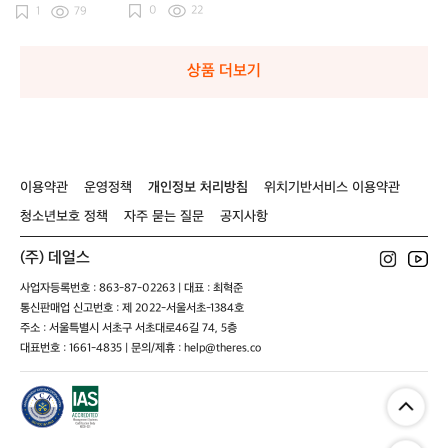
원
원
등
0
22
2
이
1
79
이
이
이
산
0
고
0
리
상품 더보기
이용약관
운영정책
개인정보 처리방침
위치기반서비스 이용약관
청소년보호 정책
자주 묻는 질문
공지사항
(주) 데얼스
사업자등록번호 : 863-87-02263 | 대표 : 최혁준
통신판매업 신고번호 : 제 2022-서울서초-1384호
주소 : 서울특별시 서초구 서초대로46길 74, 5층
대표번호 : 1661-4835 | 문의/제휴 : help@theres.co