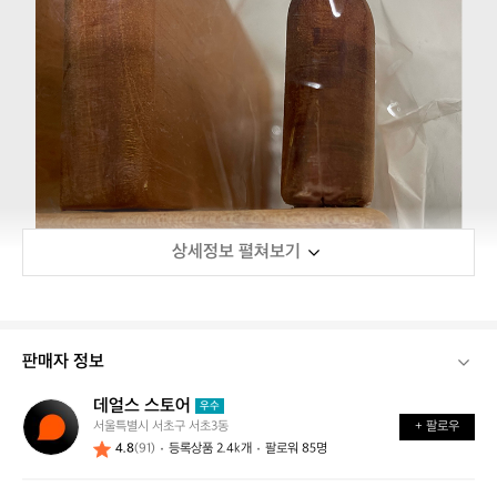
상세정보 펼쳐보기
판매자 정보
데얼스 스토어
데
우수
서울특별시 서초구 서초3동
+ 팔로우
얼
4.8
(91)
등록상품 2.4k개
팔로워 85명
스
스
토