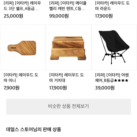
드
벨
마
[리퍼] [이타카] 레이우
[리퍼] [이타카] 메이플
[이타카] 레이우드 도
3
리
라
드 3단 쉘프_A등급★
벨리 캐빈 텐트_C등급
마 라운드
단
캐
운
★★★★
★★★
25,000원
99,000원
17,900원
쉘
빈
드
프
텐
[이
[이
[리
_
트
타
타
퍼]
A
_
카]
카]
[이
등
C
레
레
타
급
등
이
이
카]
★
급
우
우
어
★
★
드
드
썸
★
★
도
도
체
★
★
마
마
어
[이타카] 레이우드 도
[이타카] 레이우드 도
[리퍼] [이타카] 어썸
★
미
거
_
마 미니
마 거치대
체어_B등급★★★★
니
치
B
7,900원
17,900원
39,000원
대
등
급
★
비슷한 상품 전체보기
★
★
★
데얼스 스토어님의 판매 상품