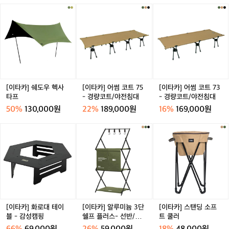
[이
[이
[이
타
타
타
카]
카]
카]
쉐
어
어
도
썸
썸
우
코
코
헥
트
트
사
7
7
타
5
3
[이타카] 쉐도우 헥사
[이타카] 어썸 코트 75
[이타카] 어썸 코트 73
프
-
-
타프
- 경량코트/야전침대
- 경량코트/야전침대
경
경
50%
130,000원
22%
189,000원
16%
169,000원
량
량
코
코
[이
[이
[이
트/
트/
타
타
타
야
야
카]
카]
카]
전
전
화
알
스
침
침
로
루
탠
대
대
대
미
딩
테
늄
소
이
3
프
블
단
트
[이타카] 화로대 테이
[이타카] 알루미늄 3단
[이타카] 스탠딩 소프
-
쉘
쿨
블 - 감성캠핑
쉘프 플러스- 선반/행
트 쿨러
감
프
러
어