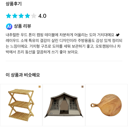
상품후기
어
4.0
상품 리뷰
내추럴한 우드 톤이 캠핑 테이블에 차분하게 어울리는 도마 거치대예요 🏕️ 
레이우드 소재 특유의 결감이 살린 디자인이라 주방용품도 감성 있게 정리되
는 느낌이에요. 거치형 구조로 도마를 세워 보관하기 좋고, 오토캠핑이나 차
박에서 조리 동선을 깔끔하게 쓰기 좋아 보여요.
이 상품과 비슷해요
[리
[리
[이
퍼]
퍼]
타
[이
[이
카]
타
타
레
카]
카]
이
레
메
우
이
이
드
우
플
도