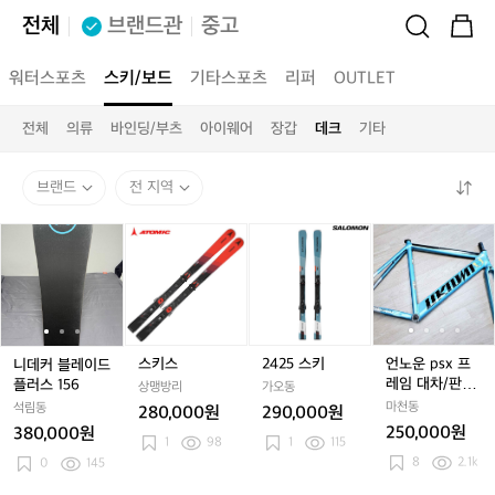
전체
브랜드관
중고
워터스포츠
스키/보드
기타스포츠
리퍼
OUTLET
전체
의류
바인딩/부츠
아이웨어
장갑
데크
기타
브랜드
전 지역
니
니
스
니
2
언
데
데
키
데
4
노
커
커
스
커
2
운
블
블
블
5
p
레
레
레
스
s
이
이
이
키
x
드
드
드
프
스키스
2425 스키
언노운 psx 프
니데커 블레이드
플
플
플
레
레임 대차/판매
플러스 156
상맹방리
가오동
러
러
러
임
해요
마천동
석림동
280,000원
290,000원
스
스
스
대
250,000원
380,000원
1
1
1
98
1
1
115
차/
8
2.1k
5
0
145
5
5
판
6
6
6
매