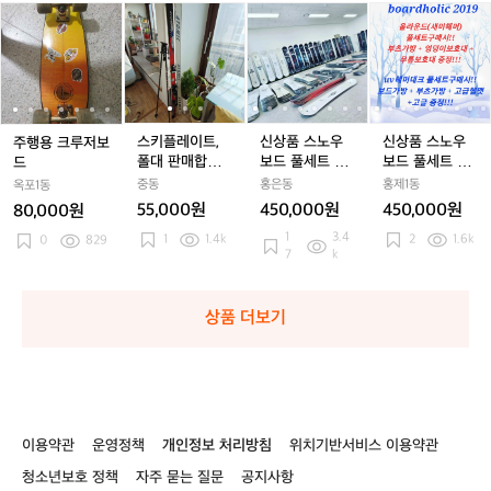
해
주
주
스
주
스
신
주
스
신
신
요
행
행
키
행
키
상
행
키
상
상
용
용
플
용
플
품
용
플
품
품
크
크
레
크
레
스
크
레
스
스
루
루
이
루
이
노
루
이
노
노
저
저
트,
저
트,
우
저
트,
우
우
보
보
폴
보
폴
보
보
폴
보
보
스키플레이트,
신상품 스노우
신상품 스노우
주행용 크루저보
드
드
대
드
대
드
드
대
드
드
폴대 판매합니
보드 풀세트 판
보드 풀세트 새
드
판
판
풀
판
풀
풀
다
매
상품 판매
중동
홍은동
홍제1동
옥포1동
매
매
세
매
세
세
55,000원
450,000원
450,000원
80,000원
합
합
트
합
트
트
1
3.4
1
1.4k
2
1.6k
0
829
니
니
판
니
판
새
7
k
다
다
매
다
매
상
품
판
상품 더보기
매
이용약관
운영정책
개인정보 처리방침
위치기반서비스 이용약관
청소년보호 정책
자주 묻는 질문
공지사항