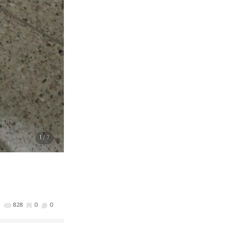
1
/ 7
828
0
0