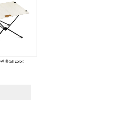
♂️
홈(all color)