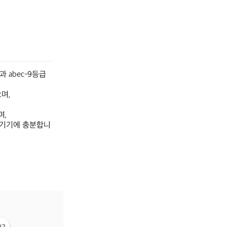
abec-9등급 
,

,

즐기기에 충분합니