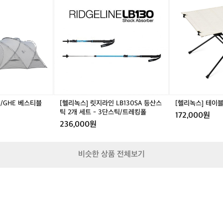
탄
녹
녹
세
탄
스]
스]
트
한
릿
테
-
주
지
이
3
행
라
블
단
이
인
원
스
었
L
홈
틱/
어
B
(a
트
요
1
l
레
🚴‍
3
l
킹
0
c
⛰️
폴
/GHE 베스티블
[헬리녹스] 릿지라인 LB130SA 등산스
[헬리녹스] 테이블원 
S
o
2
틱 2개 세트 - 3단스틱/트레킹폴
172,000원
A
l
7.
236,000원
등
o
6
산
r)
k
스
m
비슷한 상품 전체보기
틱
를
2
그
개
시
세
간
트
동
-
안
3
소
단
화