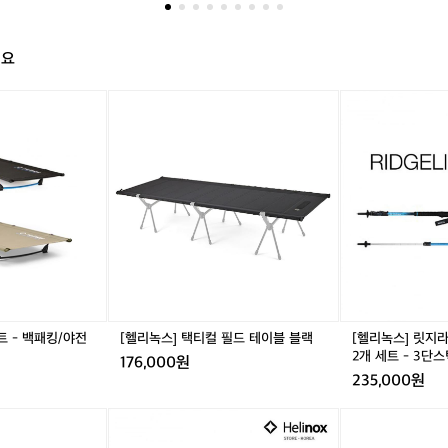
이
꽤
있
해요
는
코
[헬
[헬
스
리
리
에
녹
녹
서
스]
스]
끝
택
릿
까
티
지
지
컬
라
꾸
필
인
준
드
D
함
테
L
을
이
1
보
블
3
여
블
5
준
트 - 백패킹/야전
[헬리녹스] 택티컬 필드 테이블 블랙
[헬리녹스] 릿지라
랙
등
2개 세트 - 3단
중
176,000원
산
급
235,000원
스
이
틱
상
[헬
[헬
2
의
리
리
개