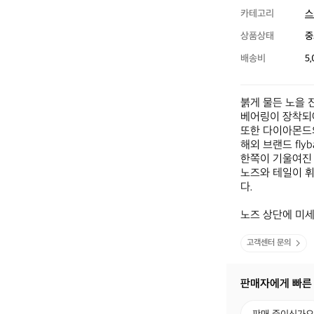
카테고리
스
상품상태
중
배송비
5
붉게 물든 노을 
베어링이 장착되어
또한 다이아몬드의
해외 브랜드 fly
한쪽이 기울여진 형
노즈와 테일이 휘
다.

노즈 상단에 미세
고객센터 문의
판매자에게 빠른
판