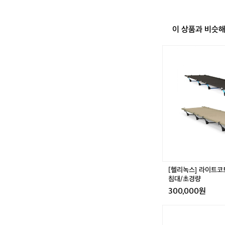
이 상품과 비슷
[헬
리
녹
스]
라
이
트
코
트
-
백
패
킹/
[헬리녹스] 라이트코
야
침대/초경량
전
300,000원
침
대/
[미
초
니
경