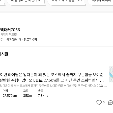
?
제품 상태는 어떤가요?
택배 거래 가능할까요?
직거래 하시나요
품
배
거
상
거
래
태
래
하
는
가
시
어
능
나
떤
할
요?
백패커7066
가
까
 거제시 옥포1동
요?
요?
(0)
등록상품 1개
팔로워 0명
게시글

이
 이번 라이딩은 업다운이 꽤 있는 코스에서 끝까지 꾸준함을 보여준
번
탄탄한 주행이었어요 🚴‍♂️⛰️ 27.6km를 그 시간 동안 소화하면서 누적 
라
감안하면, 단순 평지 기록보다 훨씬 가치 있는 주행입니다. 💡 다음
 업다운이 꽤 있는 코스에서 끝까지 꾸준함을 보여준 중급 이상의 탄탄한 주행이었어요 🚴‍♂️⛰️ 2
이
간 동안 소화하면서 누적 상승고도까지 감안하면, 단순 평지 기록보다 훨씬 가치 있는 주행입니다.
거리
고도
속도
스를 너무 서두르지 말고, 오르막 구간에서 리듬을 일정하게 유지하면
딩
 페이스를 너무 서두르지 말고, 오르막 구간에서 리듬을 일정하게 유지하면 같은 거리도 훨씬 더 편
27.572km
358m
7.3km/h
 훨씬 더 편하고 빠르게 느껴질 거예요 💪
은
 거예요 💪
업
5
다
운