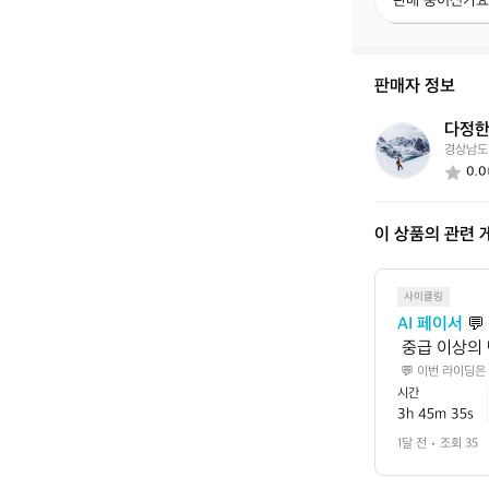
판매 중이신가요
매
중
이
신
판매자 정보
가
요?
다정한
다
경상남도
정
0.0
한
백
패
이 상품의 관련 
커
7
0
6
사이클링
6
AI 페이서
 
 중급 이상의 
상승고도까지 
 💬 이번 라이딩은
7.6km를 그 시
시간
엔 초반 페이
 💡 다음엔 초반
3h 45m 35s
 같은 거리도
하고 빠르게 느껴질
1달 전
조회 35