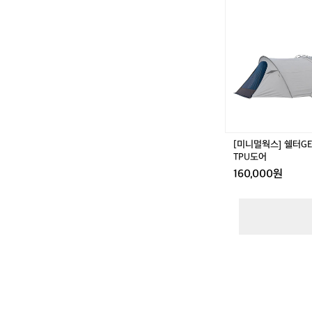
멀
량
웍
스]
쉘
터
G
E/
G
H
E
베
[미니멀웍스] 쉘터GE
스
TPU도어
티
160,000원
블
T
P
U
도
어