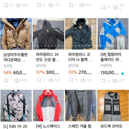
리
리
터
터
키
터
키
화
터
키
화
운
0원
만원
0
371
스
1
941
스
2.6
스
0
245
스
덕
스
덕
이
스
덕
이
인
0
k
S
S
키
키
다
키
다
트
키
다
트
슐
e
e
보
보
운
보
운
롱
보
운
롱
레
남
남
파
파
파
파
파
[M]
t
t
드
드
패
드
패
패
드
패
패
이
성
성
라
라
라
라
라
컬
팬
팬
딩
팬
딩
딩
팬
딩
딩
티
아
아
점
점
점
점
점
럼
츠
츠
점
츠
점
사
츠
점
사
드
주
주
퍼
퍼
퍼
퍼
퍼
비
퍼
퍼
이
퍼
이
패
두
두
스
스
스
스
스
아
즈
즈
딩
툼
툼
2
2
코
2
코
플
1
1
블
한
한
4
4
디
4
디
레
파라점퍼스 24
파라점퍼스 코
[M] 컬럼비아
남성아주두툼한
0
0
랙
덕
덕
년
년
악
년
악
이
년도 신상 블랙
디악 m 블랙 18
플레이드 위브
덕다운패딩 저렴
0
0
다
다
도
도
m
도
m
드
L사이즈
년식
옴니히트 보드
히가져가실분
갈마2동
갈마2동
의정부동
포천동
운
운
신
신
블
신
블
위
파카+팬츠 셋업
37%
500,00
70%
270,00
54%
60,000
130,000
패
패
상
상
랙
상
랙
브
0원
0원
원
원
0
677
0
1.1k
딩
1
430
딩
블
블
1
블
1
옴
2
633
저
저
랙
랙
8
랙
8
니
렴
렴
L
L
년
L
년
히
[L]
[L]
[M]
[L]
[M]
스
[L]
[M]
스
보
[
히
히
사
사
식
사
식
트
6
6
노
6
노
페
6
노
페
드
가
가
이
이
이
보
8
8
스
8
스
인
8
스
인
복
져
져
즈
즈
즈
드
6
6
페
6
페
겨
6
페
겨
오
가
가
파
1
1
이
1
이
울
1
이
울
비
1
실
실
카
9
9
스
9
스
털
9
스
털
오
분
분
+팬
-
-
캐
-
캐
자
-
캐
자
바
-
[M] 노스페이스
스페인 겨울 털
보드복 오비오
[L] 686 19-20