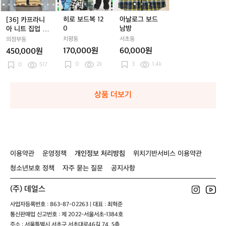
0
0
보
0
보
점
니
니
1
니
1
드
니
1
드
드
드
퍼
아
아
2
아
2
남
아
2
남
히로 보드복 12
아날로그 보드
[36] 카프라니
복/
복/
니
니
0
니
0
방
니
0
방
0
남방
아 니트 집업 덕
보
보
트
트
트
트
다운 패딩 스키
치평동
서초동
의정부동
드
드
집
집
집
집
점퍼
170,000원
60,000원
450,000원
자
자
업
업
업
업
0
2k
켓/
3
1.4k
켓/
덕
0
517
덕
덕
덕
스
스
다
다
다
다
키
키
운
운
운
운
자
자
패
패
패
패
상품 더보기
켓/
켓/
딩
딩
딩
딩
파
파
스
스
스
스
카
카
키
키
키
키
점
점
점
점
퍼
퍼
퍼
퍼
이용약관
운영정책
개인정보 처리방침
위치기반서비스 이용약관
청소년보호 정책
자주 묻는 질문
공지사항
(주) 데얼스
사업자등록번호 : 863-87-02263 | 대표 : 최혁준
통신판매업 신고번호 : 제 2022-서울서초-1384호
주소 : 서울특별시 서초구 서초대로46길 74, 5층