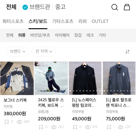
전체
브랜드관
중고
워터스포츠
스키/보드
기타스포츠
리퍼
OUTLET
전체
의류
바인딩/부츠
아이웨어
장갑
데크
기타
브랜드
전 지역
보
보
2
보
2
[L]
보
2
[L]
[L]
그
그
4
그
4
노
그
4
노
폴
너
너
2
너
2
스
너
2
스
로
스
스
5
스
5
페
스
5
페
랄
키
키
헬
키
헬
이
키
헬
이
프
복
복
로
복
로
스
복
로
스
로
우
우
평
우
평
렌
2425 헬로우 스
[L] 노스페이스
[L] 폴로 랄프로
보그너 스키복
스
스
창
스
창
빅
키복, 보드복 한
평창 팀코리아
렌 빅포니 스키
덕천동
키
키
팀
키
팀
포
벌
기능성 트랙탑
와펜 하프집업
공릉2동
의정부동
의정부동
380,000원
복,
복,
코
복,
코
니
져지
코튼 니트
209,000원
49,000원
75,000원
보
보
리
보
리
스
0
289
0
262
0
419
1
229
드
드
아
드
아
키
복
복
기
복
기
와