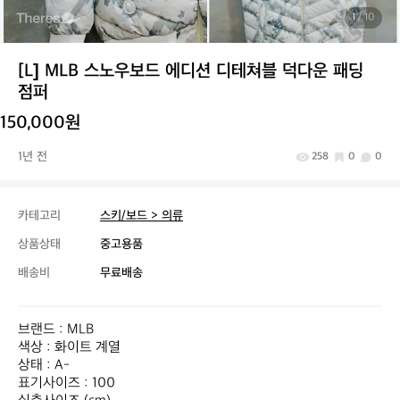
1
/ 10
[L] MLB 스노우보드 에디션 디테쳐블 덕다운 패딩
점퍼
150,000원
1년 전
258
0
0
카테고리
스키/보드 > 의류
상품상태
중고용품
배송비
무료배송
브랜드 : MLB

색상 : 화이트 계열

상태 : A-

표기사이즈 : 100
