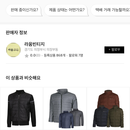
판
제
택
판매 중이신가요?
제품 상태는 어떤가요?
택배 거래 가능할까요
매
품
배
중
상
거
이
태
래
신
는
가
판매자 정보
가
어
능
요?
떤
할
라움빈티지
라
가
까
경기도 의정부시 의정부동
+ 팔로우
움
요?
요?
0.0
(0)
등록상품 868개
팔로워 7명
빈
티
지
이 상품과 비슷해요
[파
[파
[파
파
파
파
브
브
브
로]
로]
로]
캐
남
남
주
성
성
얼
하
겨
니
이
울