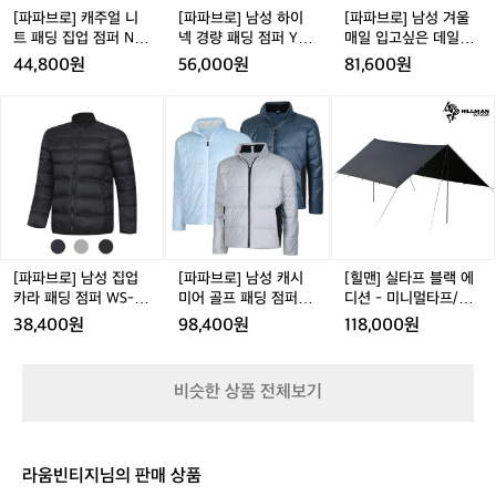
트
넥
매
[파파브로] 캐주얼 니
[파파브로] 남성 하이
[파파브로] 남성 겨울
패
경
일
트 패딩 집업 점퍼 NE-
넥 경량 패딩 점퍼 YD-
매일 입고싶은 데일리
딩
량
입
KNK-83,4
JUW-830,1,2
패딩 점퍼 AR-JUW-85
44,800원
56,000원
81,600원
집
패
고
37
업
딩
싶
[파
[파
[힐
점
점
은
파
파
맨]
퍼
퍼
데
브
브
실
N
Y
일
로]
로]
타
E
D
리
남
남
프
-
-
패
성
성
블
K
J
딩
집
캐
랙
N
U
점
업
시
에
K
W
퍼
카
미
디
[파파브로] 남성 집업
[파파브로] 남성 캐시
[힐맨] 실타프 블랙 에
-
-
A
라
어
션
카라 패딩 점퍼 WS-JU
미어 골프 패딩 점퍼 L
디션 - 미니멀타프/렉
8
8
R
패
골
-
W-PD66
B-JUWG-2202
타타프
38,400원
98,400원
118,000원
3,
3
-
딩
프
미
4
0,
J
점
패
니
1,
U
퍼
딩
멀
비슷한 상품 전체보기
2
W
W
점
타
-
S
퍼
프/
8
-
L
렉
5
J
B
타
라움빈티지님의 판매 상품
3
U
-
타