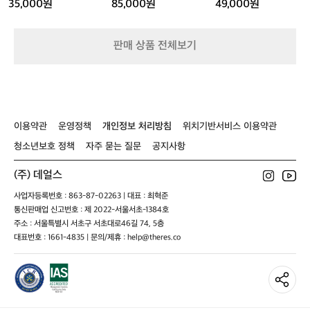
35,000원
85,000원
49,000원
져
블
이
지
루
블
종
루
판매 상품 전체보기
자
종
켓
자
켓
이용약관
운영정책
개인정보 처리방침
위치기반서비스 이용약관
청소년보호 정책
자주 묻는 질문
공지사항
(주) 데얼스
사업자등록번호 : 863-87-02263 | 대표 : 최혁준
통신판매업 신고번호 : 제 2022-서울서초-1384호
주소 : 서울특별시 서초구 서초대로46길 74, 5층
대표번호 : 1661-4835 | 문의/제휴 : help@theres.co