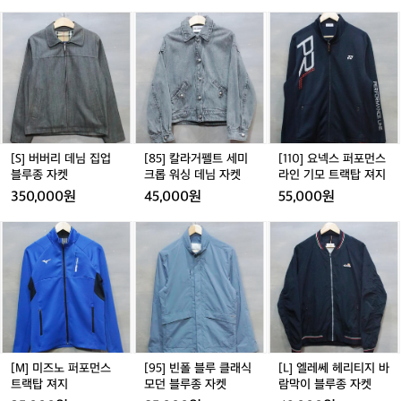
7
W
J
프
[S]
[8
[1
-
U
버
5]
1
P
W
버
칼
0]
D
G
리
라
요
6
-
데
거
넥
6
2
님
펠
스
2
집
트
퍼
0
업
세
포
2
블
미
먼
[S] 버버리 데님 집업
[85] 칼라거펠트 세미
[110] 요넥스 퍼포먼스
루
크
스
블루종 자켓
크롭 워싱 데님 자켓
라인 기모 트랙탑 져지
종
롭
라
350,000원
45,000원
55,000원
자
워
인
켓
싱
기
[M]
[9
[L]
데
모
미
5]
엘
님
트
즈
빈
레
자
랙
노
폴
쎄
켓
탑
퍼
블
헤
져
포
루
리
지
먼
클
티
스
래
지
트
식
바
[M] 미즈노 퍼포먼스
[95] 빈폴 블루 클래식
[L] 엘레쎄 헤리티지 바
랙
모
람
트랙탑 져지
모던 블루종 자켓
람막이 블루종 자켓
탑
던
막