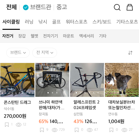
전체
브랜드관
중고
사이클링
러닝
낚시
골프
워터스포츠
스키/보드
기타스포츠
자전거
장갑
헬멧
전자기기
마운트
액세서리
기타
브랜드
전 지역
콘
콘
쓰
콘
쓰
알
콘
쓰
알
대
스
스
나
스
나
레
스
나
레
차
탄
탄
미
탄
미
스
탄
미
스
보
틴
틴
하
틴
하
프
틴
하
프
실
드
드
얀
드
얀
린
드
얀
린
분
래
래
색
래
색
트
래
색
트
(t
그
그
판
그
판
2
그
판
2
t
쓰나미 하얀색
알레스프린트 2
대차보실분(tt차
콘스탄틴 드래그
매/
매/
0
매/
0
차
판매/대차(가격
024프레임셋
또는철인차선
석수1동
대
대
2
대
2
또
많이내림 내고
호)
창곡동
삼전동
연수동
270,000원
차
차
4
차
4
는
가능)
65%
140,00
43%
126만
1,004원
(가
(가
프
(가
프
철
1
12
0원
원
9
729
0
47
0
27
격
격
레
격
레
인
많
많
임
많
임
차