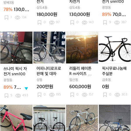
6
거
거
전
거
전
거
전거
자전거
전거 snm100
다!!!!
방배3동
거
거
s
상도4동
상도4동
광정동
78%
130,00
n
180,000원
130,000원
89%
70,000
0원
m
1
134
원
0
97
0
143
9
387
1
0
쓰
쓰
어
쓰
어
리
어
0
픽
나
나
피
나
피
들
피
시
미
미
니
미
니
리
니
무
픽
픽
티
픽
티
페
티
료
시
시
로
시
로
이
로
나
자
자
프
자
프
튼
프
눔
전
전
로
전
로
R
로
해
어피니티로프로
리들리 페이튼
픽시무료나눔해
쓰나미 픽시 자
거
거
판
거
판
m
판
주
판매 및 대차
R m사이즈 판매
주실분
전거 snm100
s
s
매
s
매
사
매
실
대차
상동
일산동
금호동
광정동
n
n
및
n
및
이
및
분
200만원
600,000원
0원
89%
70,0
m
m
대
m
대
즈
대
00
0
195
0
157
0
303
1
1
차
1
차
판
차
5
493
원
0
0
0
매
0
0
0
대
쓰
쓰
포
포
엔
엔
엔
차
나
나
커
커
진
진
진
미
미
스
스
1
1
1
s
s
이
이
1
1
1
n
n
자
자
볼
볼
메