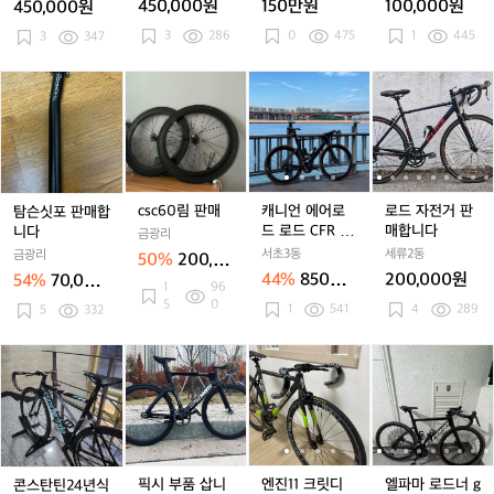
450,000원
150만원
100,000원
450,000원
서
서
대
브
브
파
1
3
286
1
0
475
1
445
3
347
론
론
마
0
0
즈
즈
휠
만
만
2
2
셋
탐
c
캐
캐
로
원
원
3
3
2
슨
s
니
니
드
이
이
년
년
7.
싯
c
언
언
자
었
었
형
형
5
포
6
에
에
전
는
는
인
판
0
어
어
거
데
데
치
매
림
로
로
판
5
5
시
합
판
드
드
매
csc60림 판매
캐니언 에어로
로드 자전거 판
탐슨싯포 판매합
0%
0%
마
니
매
로
로
합
드 로드 CFR 시
매합니다
니다
금광리
할
할
노
다
드
드
니
마노 듀라에이
서초3동
세류2동
금광리
50%
200,00
인
인
허
C
C
다
스 No6
44%
850만
200,000원
54%
70,000
0원
합
1
96
합
브
F
F
원
원
5
0
니
니
1
541
1
4
289
5
332
R
R
다
다
2
시
시
단
마
마
콘
픽
엔
엔
엘
노
노
스
시
진
진
파
듀
듀
탄
부
1
1
마
라
라
틴
품
1
1
로
에
에
2
삽
크
크
드
이
이
4
니
릿
릿
너
스
스
년
다
디
디
g
픽시 부품 삽니
엔진11 크릿디
엘파마 로드너 g
콘스탄틴24년식