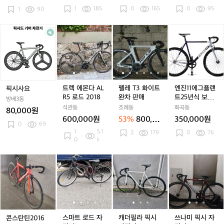
0
0
프
0
프
오
0원
0원
1
185
0
165
0
95
1
90
2
2
론
2
론
레
1
1
트
1
트
급
6
6
8
6
8
M
픽
트
트
펠
트
펠
엔
년
년
8
년
8
T
시
렉
렉
레
렉
레
진
식
식
림
식
림
B)
사
에
에
T
에
T
1
어
어
급
어
급
요
몬
몬
3
몬
3
1
베
베
처
베
처
다
다
화
다
화
에
인
인
인
A
A
이
A
이
그
L
L
트
L
트
플
트렉 에몬다 AL
펠레 T3 화이트
엔진11에그플랜
픽시사요
R
R
완
R
완
랜
R5 로드 2018
완차 판매
트25년식 보라
방배3동
5
5
차
5
차
트
색 완차로 삽니
석관동
조례동
화곡동
80,000원
로
로
판
로
판
2
다!!!!
600,000원
53%
800,00
350,000원
드
드
매
드
매
5
0
69
0원
1
5.1
2
179
0
76
2
2
2
년
0
k
0
0
0
식
1
1
1
보
1
콘
스
스
캐
스
캐
쓰
8
8
8
라
스
마
마
더
마
더
나
색
탄
트
트
필
트
필
미
완
틴
로
로
라
로
라
픽
차
2
드
드
픽
드
픽
시
로
0
자
자
시
자
시
자
삽
1
전
전
자
전
자
전
스마트 로드 자
캐더필라 픽시
쓰나미 픽시 자
콘스탄틴2016
니