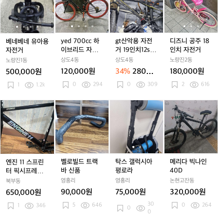
플
플
플
개
플
개
베
베
d
베
d
산
베
d
산
니
랫
랫
랫
급
랫
급
네
네
7
네
7
악
네
7
악
공
랜
랜
랜
처
랜
처
유
유
0
유
0
용
유
0
용
주
드
드
드
드
아
아
0
아
0
자
아
0
자
1
용
용
c
용
c
전
용
c
전
8
c
yed 700cc 하
gt산악용 자전
디즈니 공주 18
베네베네 유아용
자
자
c
자
c
거
자
c
거
인
c
이브리드 자전
거 19인치12spe
인치 자전거
자전거
전
전
하
전
하
1
전
하
1
치
거
ed
상도4동
상도4동
노량진2동
노량진1동
거
거
이
거
이
9
거
이
9
자
120,000원
34%
280만
180,000원
500,000원
브
브
인
브
인
전
원
0
294
0
309
2
616
1
1.2k
리
리
치
리
치
거
드
드
1
드
1
자
자
2
자
2
엔
벨
탁
탁
메
전
전
s
전
s
진
로
스
스
리
거
거
p
거
p
1
빌
갤
갤
다
e
e
1
드
럭
럭
빅
e
e
스
트
시
시
나
d
d
프
랙
아
아
인
린
바
평
평
4
벨로빌드 트랙
탁스 갤럭시아
메리다 빅나인
엔진 11 스프린
터
신
로
로
0
바 신품
평로라
40D
터 픽시프레임
픽
품
라
라
D
셋. 급처
영흥리
영흥리
논현고잔동
북부동
시
90,000원
75,000원
320,000원
650,000원
프
30
5
646
0
264
레
1
346
0
0
임