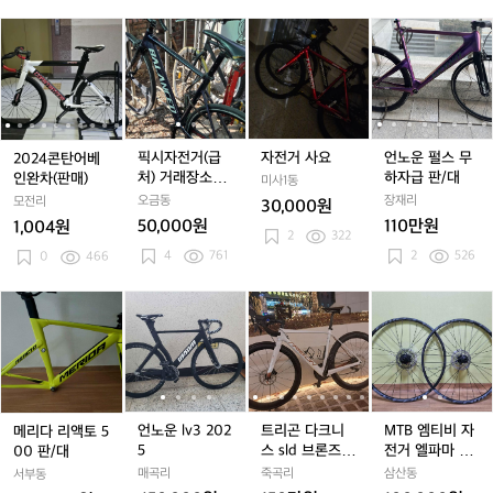
셋.
2
2
픽
2
픽
자
2
언
급
0
0
시
0
시
전
0
노
처
2
2
자
2
자
거
2
운
4
4
전
4
전
사
4
펄
콘
콘
거
콘
거
요
콘
스
탄
탄
(급
탄
(급
탄
무
어
어
처)
어
처)
어
하
픽시자전거(급
자전거 사요
언노운 펄스 무
2024콘탄어베
베
베
거
베
거
베
자
처) 거래장소까
하자급 판/대
인완차(판매)
미사1동
인
인
래
인
래
인
급
지 제가갈게요
오금동
장재리
모전리
30,000원
완
완
장
완
장
완
판/
원래 중고에서 1
50,000원
110만원
1,004원
차
차
소
0만원이었는데
차
소
2
322
차
대
50%할인합니
4
761
2
526
(판
0
466
(판
까
(판
까
(판
다
매)
매)
지
매)
지
매)
제
제
메
언
언
트
언
트
M
가
가
리
노
노
리
노
리
T
갈
갈
다
운
운
곤
운
곤
B
게
게
리
l
l
다
l
다
엠
l
요
요
액
v
v
크
v
크
티
원
원
토
3
3
니
3
니
비
래
래
5
2
2
스
2
스
자
언노운 lv3 202
트리곤 다크니
MTB 엠티비 자
메리다 리액토 5
중
중
0
0
0
s
0
s
전
5
스 sld 브론즈 2
전거 엘파마 휠
00 판/대
고
고
0
2
2
l
2
l
거
l
3년형
셋 27.5인치 시
매곡리
죽곡리
삼산동
서부동
에
에
판/
5
5
d
5
d
엘
마노 허브 12단