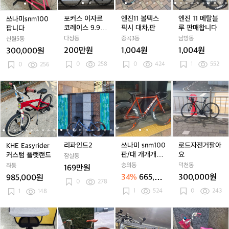
m
m
르
르
텍
텍
탈
1
1
코
코
스
스
블
포커스 이자르
엔진11 볼텍스
엔진 11 메탈블
쓰나미snm100
0
0
레
레
픽
픽
루
코레이스 9.9 디
픽시 대차,판
루 판매합니다
팝니다
0
0
이
이
시
시
판
스크
다정동
중곡3동
남방동
신월5동
팝
팝
스
스
대
대
매
200만원
1,004원
1,004원
300,000원
니
니
9.
9.
차,
차,
합
0
258
0
424
1
552
다
0
256
다
9
9
판
판
니
디
디
다
스
스
K
K
리
K
리
쓰
K
리
쓰
로
크
크
H
H
파
H
파
나
H
파
나
드
E
E
인
E
인
미
E
인
미
자
E
E
드
E
드
s
E
드
s
전
a
a
2
a
2
n
a
2
n
거
a
s
s
s
m
s
m
팔
s
y
y
y
1
y
1
아
리파인드2
쓰나미 snm100
로드자전거팔아
KHE Easyrider
r
r
r
0
r
0
요
r
판/대 개개개개
요
커스텀 플랫랜드
잠실동
i
i
i
0
i
0
i
개급처
숭의동
덕천동
좌동
169만원
d
d
d
판/
d
판/
34%
665,00
300,000원
985,000원
e
e
0
278
e
대
e
대
0원
1
524
0
243
r
1
148
r
r
개
r
개
r
커
커
커
개
커
개
스
스
스
개
스
개
베
베
y
베
y
g
베
y
g
디
텀
텀
텀
개
텀
개
네
네
e
네
e
t
네
e
t
즈