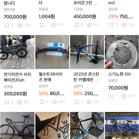
N
N
식
포
포
e
다
포이즌그린 판
en2
팝니다
o
o
팝
이
이
n
매
목동동
다정동
원당동
범어4동
6
6
니
즌
즌
2
1,004원
450,000원
29%
750,00
700,000원
다
그
그
0원
1
319
8
817
2
792
0
308
린
린
판
판
매
매
전
펄
2
스
기
수
0
기
자
트
2
노
전
3
3
젠
거
8
년
5
이
사
콘
0
지
이
스
t
펄수트38사이
2023년 콘스탄
스기노젠 50t
전기자전거 이지
베
즈
탄
즈 판매
틴 카멜레온 프
베이션20ah
금광리
이
판
틴
레임
금광리
금광리
송중동
70,000원
션
매
카
50%
80,000
59%
250,00
300,000원
2
멜
7
493
원
0원
6
290
3
419
0
2
455
레
a
온
h
프
픽
픽
벡
픽
벡
콘
픽
벡
메
레
시
시
터
시
터
스
시
터
리
임
피
피
피
피
피
탄
피
피
다
즈
즈
스
즈
스
틴
즈
스
스
자
자
타
자
타
버
자
타
컬