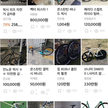
전
전
1
전
1
나
전
1
트
1
거
거
거
드
거
라
벡터 피스타 1
콘스탄틴 버나
메리다 스컬트
픽시 피즈 자전
급
급
급
픽
급
1
드 픽시
라100 팀바레인
거 급처중
대화동
처
처
처
시
처
0
구동계 파손 반
진안동
안암동4가
상도1동
800,000원
중
중
중
중
0
차 ㅍㅍ 네고 ㄱ
1,004원
120,000원
79%
258,40
0
186
팀
ㄴ
0원
0
511
4
459
1
641
바
레
인
언
언
콘
언
짚
언
쓰
예약중
구
노
노
스
노
8
노
나
동
운
운
탄
운
0
운
미
계
픽
픽
틴
픽
8
픽
S
파
시
시
갤
시
v
시
N
손
ㅍ
ㅍ
럭
ㅍ
1
ㅍ
M
반
ㅍ
ㅍ
시
ㅍ
클
ㅍ
1
콘스탄틴 갤럭
짚 808v1 클린
쓰나미 SNM10
언노운 픽시 ㅍ
차
1
1
버
1
린
1
0
시 버나드
처 휠셋
0 L사이즈 팝니
ㅍ 10만원 급처
ㅍ
0
0
나
0
처
0
0
다:)대차봐요
(세컨차로 보기
덕계동
신원동
용정동
관교동
ㅍ
만
만
드
만
휠
만
L
딱 좋죠?)
50,000원
120만원
230만원
100,000원
네
원
원
원
셋
원
사
1
70
1
205
고
1
1k
급
3
793
급
급
급
이
4
0
ㄱ
처
처
처
처
즈
ㄴ
(세
(세
(세
(세
팝
엔
로
어
어
3
컨
컨
컨
컨
니