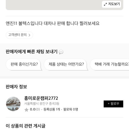
지도보기
엔진11 볼텍스입니다 대차나 판매 합니다 찔러보세요
고객센터 문의
판매자에게 빠른 채팅 보내기
판
제
택
판매 중이신가요?
제품 상태는 어떤가요?
택배 거래 가능할까요
매
품
배
중
상
거
이
태
래
신
는
가
판매자 정보
가
어
능
요?
떤
할
흥미로운캠퍼2772
흥
가
까
서울특별시 광진구 중곡3동
+ 팔로우
미
요?
요?
0.0
(0)
등록상품 1개
팔로워 0명
로
운
캠
이 상품의 관련 게시글
퍼