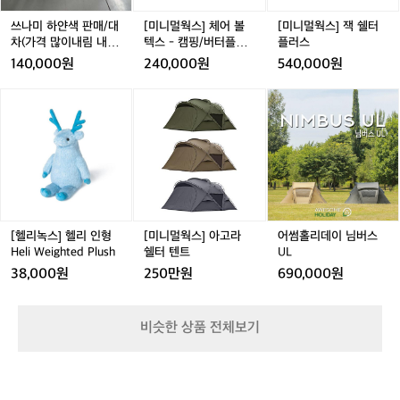
매/
매/
볼
매/
터
제
대
대
텍
대
플
쓰나미 하얀색 판매/대
[미니멀웍스] 체어 볼
[미니멀웍스] 잭 쉘터
전
차
차
스
차
러
차(가격 많이내림 내고
텍스 - 캠핑/버터플라
플러스
에
(가
(가
-
(가
스
가능)
이 체어
140,000원
240,000원
540,000원
자
격
격
캠
격
전
많
많
핑/
많
[헬
[미
어
거
이
이
버
이
리
니
썸
고
내
내
터
내
녹
멀
홀
수
림
림
플
림
스]
웍
리
님
내
내
라
내
헬
스]
데
들
고
고
이
고
리
아
이
께
가
가
체
가
인
고
님
한
능)
능)
어
능)
형
라
버
번
H
쉘
스
[헬리녹스] 헬리 인형
[미니멀웍스] 아고라
어썸홀리데이 님버스
더
e
터
U
Heli Weighted Plush
쉘터 텐트
UL
여
l
텐
L
쭤
38,000원
250만원
690,000원
i
트
봅
W
니
e
다.
비슷한 상품 전체보기
i
주
g
행
h
성
t
능,