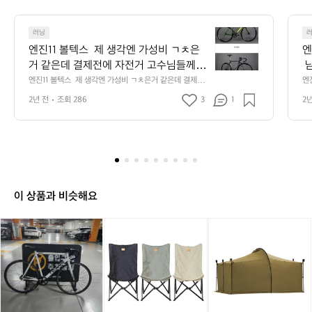
2
7
엔
7
러닝
진
2
엔진11 볼텍스  제 생각엔 가성비 ㄱㅊ은
엔
1
거 같은데 결제전에 자전거 고수님들께 한
 
1
번 더 여쭤봅니다.  주행성능, 안정감을 우
하
엔진11 볼텍스  제 생각엔 가성비 ㄱㅊ은거 같은데 결제전
엔
볼
에 자전거 고수님들께 한번 더 여쭤봅니다.  주행성능, 안
보
선순위로 생각하고 가격대도 고려사항이
네
텍
2년 전
조회 286
3
1
2
정감을 우선순위로 생각하고 가격대도 고려사항이지만 라
고
지만 라이딩할 때 예쁜색감의 모델이라 엔
스
이딩할 때 예쁜색감의 모델이라 엔진11 볼텍스가 눈에 들어
온 케이스..ㅎ  색도 다양하고 이뻐서 사볼까 하는데 가성
제
진11 볼텍스가 눈에 들어온 케이스..ㅎ  색
비로 좋은 선택이겠죠?
생
도 다양하고 이뻐서 사볼까 하는데 가성비
각
로 좋은 선택이겠죠?
엔
가
성
이 상품과 비슷해요
비
ㄱ
쓰
쓰
[미
쓰
[미
ㅊ
나
나
니
나
니
은
미
미
멀
미
멀
거
하
하
웍
하
웍
같
얀
얀
스]
얀
스]
은
색
색
체
색
잭
데
판
판
어
판
쉘
결