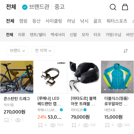
전체
브랜드관
중고
전체
캠핑
등산
사이클링
러닝
낚시
골프
워터스포츠
전체
의류
텐트/쉘터
액세서리
신발
모자
타프
가방/수납
바인
브랜드
전 지역
콘
콘
[루
콘
[마
콘
[마
더
스
스
메
스
타
스
타
블
탄
탄
나]
탄
도
탄
도
식
틴
틴
L
틴
르]
틴
르]
스
드
드
E
드
블
드
블
(정
래
래
D
래
랙
래
랙
품)
그
그
헤
그
아
그
아
로
[루메나] LED
[마타도르] 블랙
더블식스(정품)
콘스탄틴 드래그
드
웃
웃
우
헤드랜턴 캡라
아웃 트래블 필
로우알파인 여
석수1동
랜
트
트
알
이트 X3 베이지
로우
성 아웃도어 경
루메나 LUMEN
마타도르
대연4동
270,000원
턴
래
래
파
량바람막이 호
A
24%
53,000
79,000원
15,000원
캡
블
블
인
칭95
1
1
원
0
703
2
333
0
320
라
필
필
여
이
로
로
성