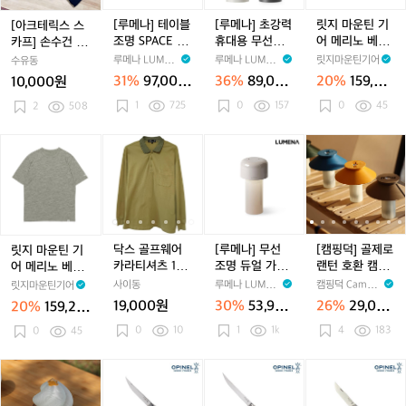
어
어
어
D
스
스
블
스
력
스
기
P
카
카
조
카
휴
카
어
[루메나] 테이블
[루메나] 초강력
릿지 마운틴 기
[아크테릭스 스
L
프]
프]
명
프]
대
프]
메
조명 SPACE O
휴대용 무선블
어 메리노 베이
카프] 손수건 반
U
손
손
S
손
용
손
리
N PLUS
렌더 THE KITC
직 마이크로 보
다나
루메나 LUMEN
루메나 LUMEN
릿지마운틴기어
수유동
S
수
수
P
수
무
수
노
HEN PB1
더 반팔 티 세이
A
A
31%
97,000
36%
89,000
20%
159,20
10,000원
건
건
A
건
선
건
베
지 그레이 남성
원
원
0원
1
725
0
157
0
45
반
2
508
반
C
반
블
반
이
다
다
E
다
렌
다
직
나
나
O
나
더
나
마
릿
닥
닥
[루
닥
[캠
N
T
이
지
스
스
메
스
핑
P
H
크
마
골
골
나]
골
덕]
L
E
로
운
프
프
무
프
골
U
K
보
틴
웨
웨
선
웨
제
S
I
더
기
어
어
조
어
로
T
반
어
카
카
명
카
랜
닥스 골프웨어
[루메나] 무선
[캠핑덕] 골제로
릿지 마운틴 기
C
팔
메
라
라
듀
라
턴
카라티셔츠 100
조명 듀얼 가습
랜턴 호환 캠핑
어 메리노 베이
H
티
리
티
티
얼
티
호
-105
기 스페셜에디
쉐이드 소프트
직 마이크로 보
사이동
루메나 LUMEN
캠핑덕 Campin
릿지마운틴기어
E
세
노
셔
셔
가
셔
환
션 MIST ON
갓 커버 루메나
더 반팔 티 세이
A
gDuck
19,000원
30%
53,900
26%
29,000
20%
159,20
N
이
베
츠
츠
습
츠
캠
호환 캔
지 그레이 남성
원
원
0원
0
10
P
1
1k
지
4
183
이
0
45
1
1
기
1
핑
1
B
그
직
0
0
스
0
쉐
1
레
마
0
0
페
0
이
[캠
[캠
[오
[캠
[오
[캠
[오
이
이
-
-
셜
-
드
-
핑
핑
피
핑
피
핑
피
남
크
1
1
에
1
소
1
덕]
덕]
넬]
덕]
넬]
덕]
넬]