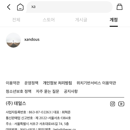
전체
스토어
게시글
계정
x
xandous
a
n
d
o
u
s
이용약관
운영정책
개인정보 처리방침
위치기반서비스 이용약관
청소년보호 정책
자주 묻는 질문
공지사항
(주) 데얼스
사업자등록번호 : 863-87-02263 | 대표 : 최혁준
통신판매업 신고번호 : 제 2022-서울서초-1384호
주소 : 서울특별시 서초구 서초대로46길 74, 5층
대표번호 : 1661-4835 | 문의/제휴 : help@theres.co