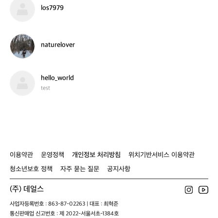
t
e
l
los7979
y
o
0
s
7
9
n
naturelover
7
a
9
t
u
r
h
hello_world
e
e
test
l
l
o
l
v
o
e
_
r
w
o
r
이용약관
운영정책
개인정보 처리방침
위치기반서비스 이용약관
l
d
청소년보호 정책
자주 묻는 질문
공지사항
(주) 데얼스
사업자등록번호 : 863-87-02263 | 대표 : 최혁준
통신판매업 신고번호 : 제 2022-서울서초-1384호