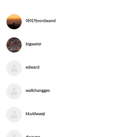
w
i
k
아
아이거nordwand
o
이
e
거
s
n
o
b
bigwater
r
i
d
g
w
w
a
a
e
edward
n
t
d
d
e
w
r
a
r
w
wallchangges
d
a
l
l
c
k
kkuldwaeji
h
k
a
u
n
l
g
d
d