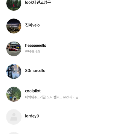
look타던고맹구
민
o
o
k
타
진
진이velo
던
이
고
v
맹
e
구
l
h
heeeeeeello
o
e
안녕하세요
e
e
e
8
80marcello
e
0
e
m
e
a
l
r
c
coolpilot
l
c
o
비박위주...가끔 노지 캠퍼... and 라이딩
o
e
o
l
l
l
p
l
lordey0
o
i
o
l
r
o
d