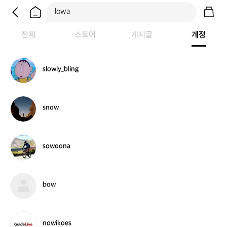
전체
스토어
게시글
계정
s
slowly_bling
l
o
w
l
s
snow
y
n
_
o
b
w
l
s
sowoona
i
o
n
w
g
o
o
b
bow
n
o
a
w
n
nowikoes
o