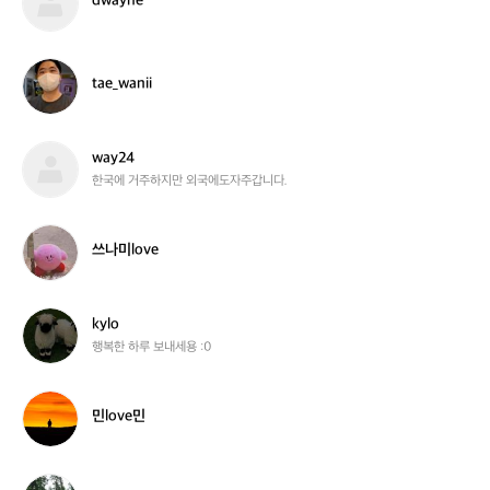
dwayne
g
w
w
e
a
a
s
e
y
j
n
t
tae_wanii
i
e
a
e
_
w
w
way24
a
a
한국에 거주하지만 외국에도자주갑니다.
n
y
i
2
i
4
쓰
쓰나미love
나
미
l
o
k
kylo
v
y
행복한 하루 보내세용 :0
e
l
o
민
민love민
l
o
v
e
l