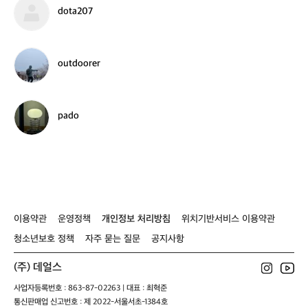
8
c
d
dota207
6
a
o
m
t
p
a
e
2
o
outdoorer
r
0
u
9
7
t
5
d
o
p
pado
o
a
r
d
e
o
r
이용약관
운영정책
개인정보 처리방침
위치기반서비스 이용약관
청소년보호 정책
자주 묻는 질문
공지사항
(주) 데얼스
사업자등록번호 : 863-87-02263 | 대표 : 최혁준
통신판매업 신고번호 : 제 2022-서울서초-1384호