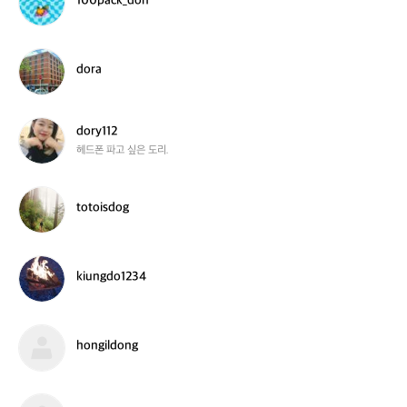
100pack_don
u
0
s
0
p
a
d
dora
c
o
k
r
_
a
d
d
dory112
o
o
헤드폰 파고 싶은 도리.
n
r
y
1
t
totoisdog
1
o
2
t
o
i
k
kiungdo1234
s
i
d
u
o
n
g
g
h
hongildong
d
o
o
n
1
g
2
i
h