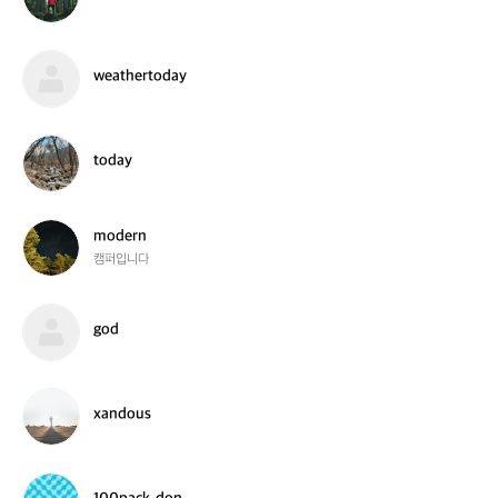
0
o
y
d
g
m
o
w
weathertoday
a
d
e
n
g
a
t
h
t
today
e
o
r
d
t
a
o
y
m
modern
d
o
캠퍼입니다
a
d
y
e
r
g
god
n
o
d
x
xandous
a
n
d
o
1