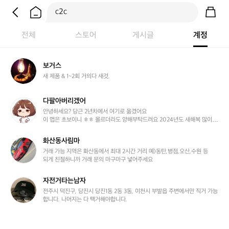
전체
스토어
게시글
계정
보
보거스
거
새 제품 & 1~2회 거의다 새것.
스
다팔아버리겠어
다
팔
안녕하세요? 당근 2년차에서 여기로 옮겼어요

이 앱은 초보이니 ㅎㅎ 몰르더라도 양해부탁드려요 2024년도 새해복 많이 받
아
으세요
버
리
화산동사림마
화
겠
산
거래 가능 지역은 화산동에서 최대 2시간 거리 예)동탄,병점,오산,수원 등

어
되게 친절하니까 거래 문의 마구마구 넣어주세요
동
사
림
자전거타는남자
자
마
전
전주시 덕진구, 당진시 당진1동 2동 3동, 이천시 부발읍 주변에서만 직거 가능
합니다. 나머지는 다 택거해야합니다.
거
타
는