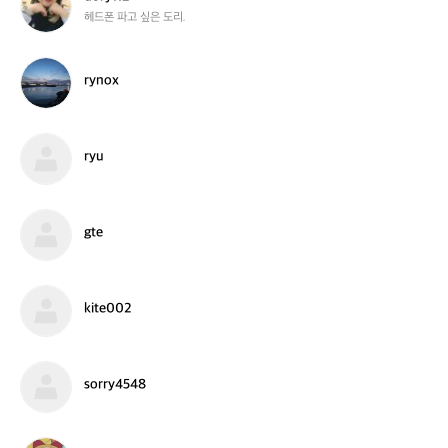
e
영
o
헤드폰 파고 싶은 도리.
진
r
_
y
김
1
r
rynox
근
1
y
태
2
n
o
x
r
ryu
y
u
g
gte
t
e
k
kite002
i
t
e
0
s
sorry4548
0
o
2
r
r
y
c