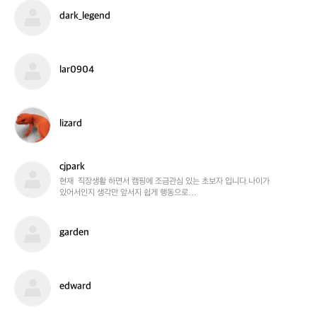
d
dark_legend
a
r
k
_
l
lar0904
l
a
e
r
g
0
e
9
l
lizard
n
0
i
d
4
z
a
cjpark
r
c
d
j
현재  직장생활 하면서 캠핑에 조금관심 있는 초보자 입니다.나이가

있어서인지 생각만 앞서지 쉽게 행동으로

p
옮기는게 어렵네요. 잘부탁드립니다.
a
r
g
garden
k
a
r
d
e
e
edward
n
d
w