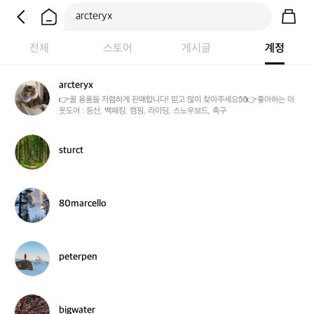
전체
스토어
게시글
계정
arcteryx
a
r
👉꿀 용품들 저렴하게 판매합니다! 믿고 많이 찾아주세요👐👉좋아하는 아
웃도어 : 등산, 백패킹, 캠핑, 라이딩, 스노우보드, 축구
c
t
e
s
sturct
r
t
y
u
x
r
c
8
80marcello
t
0
m
a
r
p
peterpen
c
e
e
t
l
e
l
r
b
bigwater