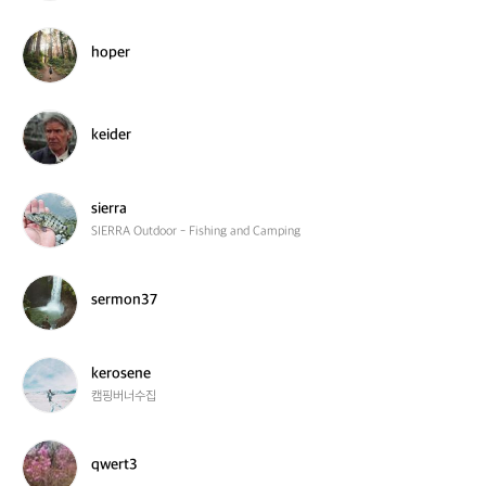
e
w
r
e
h
hoper
r
o
_
p
0
e
6
r
k
keider
5
e
0
i
d
e
s
sierra
r
i
SIERRA Outdoor - Fishing and Camping
e
r
r
s
sermon37
a
e
r
m
o
k
kerosene
n
e
캠핑버너수집
3
r
7
o
s
q
qwert3
e
w