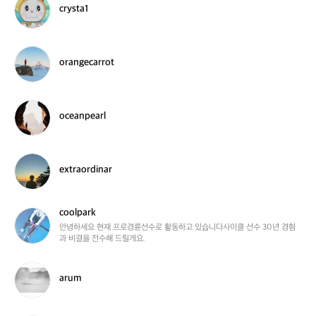
crysta1
4
r
5
y
4
s
8
t
o
orangecarrot
a
r
1
a
n
g
o
oceanpearl
e
c
c
e
a
a
r
n
e
extraordinar
r
p
x
o
e
t
t
a
r
coolpark
r
a
c
l
o
o
안녕하세요 현재 프로경륜선수로 활동하고 있습니다사이클 선수 30년 경험
과 비결을 전수해 드릴게요.
r
o
d
l
i
p
a
arum
n
a
r
a
r
u
r
k
m