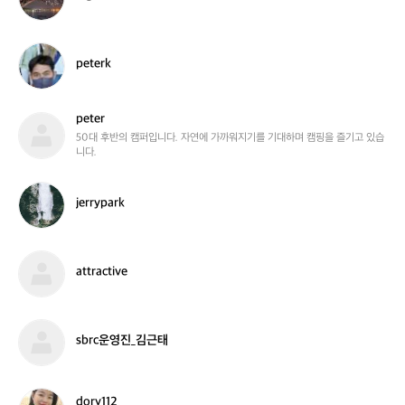
o
p
i
e
g
n
w
a
p
peterk
t
e
e
t
r
e
peter
r
p
k
e
50대 후반의 캠퍼입니다. 자연에 가까워지기를 기대하며 캠핑을 즐기고 있습
니다.
t
e
r
j
jerrypark
e
r
r
y
a
attractive
p
t
a
t
r
r
k
a
s
sbrc운영진_김근태
c
b
t
r
i
c
v
운
d
dory112