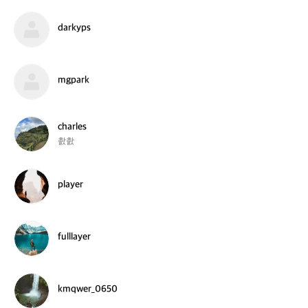
r
a
d
darkyps
9
a
3
r
k
y
m
mgpark
p
g
s
p
a
r
c
charles
k
h
촰촰
a
r
l
p
player
e
l
s
a
y
e
f
fulllayer
r
u
l
l
l
k
kmqwer_0650
a
m
y
q