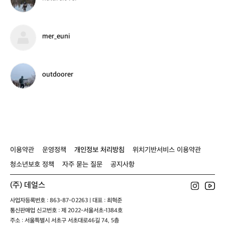
a
a
m
t
p
u
e
r
m
mer_euni
r
e
e
9
l
r
5
o
_
v
e
o
outdoorer
e
u
u
r
n
t
i
d
o
o
r
e
r
이용약관
운영정책
개인정보 처리방침
위치기반서비스 이용약관
청소년보호 정책
자주 묻는 질문
공지사항
(주) 데얼스
사업자등록번호 : 863-87-02263 | 대표 : 최혁준
통신판매업 신고번호 : 제 2022-서울서초-1384호
주소 : 서울특별시 서초구 서초대로46길 74, 5층