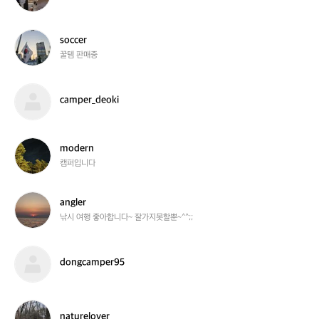
r
n
t
c
o
a
s
soccer
d
m
o
꿀템 판매중
a
p
c
y
e
c
r
e
c
camper_deoki
r
a
m
p
e
m
modern
r
o
캠퍼입니다
_
d
d
e
e
r
a
angler
o
n
n
낚시 여행 좋아합니다~ 잘가지못할뿐~^^;;
k
g
i
l
e
d
dongcamper95
r
o
n
g
c
n
naturelover