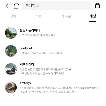
전체
스토어
게시글
계정
볼
볼링치는라이더
링
비안오면 라이딩합니다!!한강야라
치
는
라
c
coolpilot
이
o
비박위주...가끔 노지 캠퍼... and 라이딩
더
o
l
백팩라이더
p
백
i
팩
가끔은 솔로 가끔은 크루들과 백패킹을 다니고🏕️

라이딩은 반포와 남산을 주로 달려요🚴🏻
l
라
o
이
t
더
arcteryx
a
r
👉꿀 용품들 저렴하게 판매합니다! 믿고 많이 찾아주세요👐👉좋아하는 아
웃도어 : 등산, 백패킹, 캠핑, 라이딩, 스노우보드, 축구
c
t
e