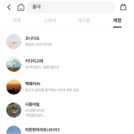
전체
스토어
게시글
계정
코
코니다요
니
평범한 50대 아저씨
다
요
키
키다리고태
다
30대직장인, 쏠캠 캠린이
리
고
태
백
백패커dk
패
등산과 골프를 즐겨하는 60대 초반 남성
커
d
시종여일
k
시
종
60대완숙미로

자연을벗삼아

여
즐건운인생살이
일
따
따뜻한마라토너9392