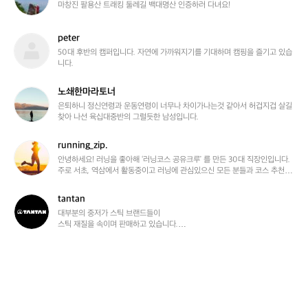
뜻
마창진 팔용산 트래킹 둘레길 백대명산 인증하러 다녀요!
한
마
peter
라
p
토
e
50대 후반의 캠퍼입니다. 자연에 가까워지기를 기대하며 캠핑을 즐기고 있습
니다.
너
t
9
e
3
r
노쇄한마라토너
노
9
쇄
은퇴하니 정신연령과 운동연령이 너무나 차이가나는것 같아서 허겁지겁 살길
2
찾아 나선 육십대중반의 그럴듯한 남성입니다.
한
마
라
running_zip.
r
토
u
안녕하세요! 러닝을 좋아해 ‘러닝코스 공유크루’ 를 만든 30대 직장인입니다.

너
주로 서초, 역삼에서 활동중이고 러닝에 관심있으신 모든 분들과 코스 추천 및 
n
정보 공유를 하고있습니다🏃🏻💨
n
i
tantan
t
n
a
대부분의 중저가 스틱 브랜드들이

g
스틱 재질을 속이며 판매하고 있습니다.

n
파손건도 많습니다.

_
t
z
a
TANTAN은

i
n
재질을 속이지 않는

p.
튼튼한 등산스틱 브랜드입니다.

누가 쓰더라도
