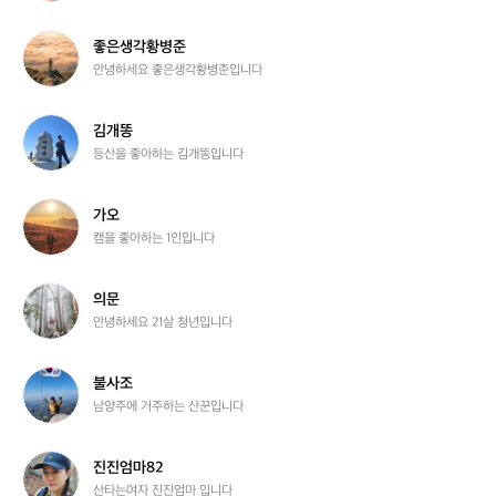
가격이 싸다고 옷까지 저렴하지는 않습니다 

좋은품질과 합리적인 가격으로 모십니다
좋
좋은생각황병준
은
안녕하세요 좋은생각황병준입니다
생
각
황
김
김개똥
병
개
등산을 좋아하는 김개똥입니다
준
똥
가
가오
오
캠을 좋아하는 1인입니다
의
의문
문
안녕하세요 21살 청년입니다
불
불사조
사
남양주에 거주하는 산꾼입니다
조
진
진진엄마82
진
산타는여자 진진엄마 입니다