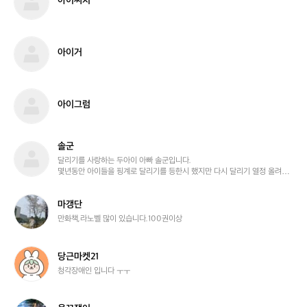
아이써치
n
이
d
써
치
아
아이거
이
거
아
아이그럼
이
그
럼
솔군
솔
군
달리기를 사랑하는 두아이 아빠 솔군입니다.

몇년동안 아이들을 핑계로 달리기를 등한시 했지만 다시 달리기 열정 올려보
려합니다.^^

같이 달리는 열정이 있었으면 합니다.
마
마갱단
갱
만화책,라노벨 많이 있습니다.100권이상
단
당
당근마켓21
근
청각장애인 입니다 ㅜㅜ
마
켓
2
응