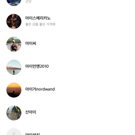
굿샷
매
리
인
아
이
아
아이스메리카노
템
이
좋은 상품 좋은 가격에
스
메
리
아
아이씨
카
이
노
씨
아
아이언맨2010
이
언
맨
2
아
아이거nordwand
0
이
1
거
0
n
o
산
산아이
r
아
d
이
w
a
아