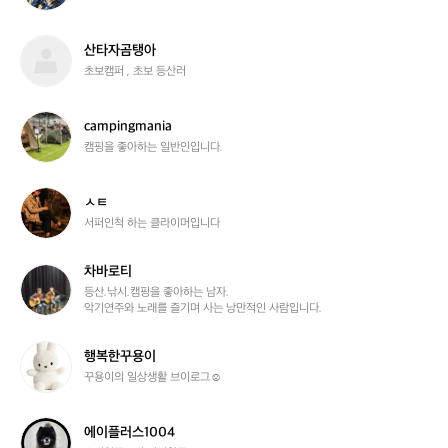
엄
마
8
산
산타자곰탱아
2
타
초보캠퍼 , 초보 등산러
자
곰
탱
c
campingmania
아
a
캠핑을 좋아하는 일반인입니다.
m
p
i
ㅅ
ㅅㅌ
n
ㅌ
서퍼인척 하는 클라이머입니다
g
m
차바로티
a
차
n
바
등산.낚시.캠핑을 좋아하는 남자.

악기연주와 노래를 즐기며 사는 낭만적인 사람입니다.
i
로
a
티
행
행복한꾸용이
복
꾸용이의 일상생활 브이로그☺️
한
꾸
용
에
에이플러스1004
이
이