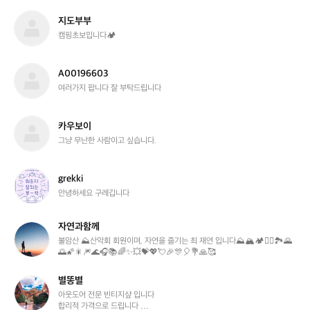
트
지
지도부부
도
캠핑초보입니다🏕️
부
부
A
A00196603
0
여러가지 팝니다 잘 부탁드립니다
0
1
9
카
카우보이
6
우
그냥 무난한 사람이고 싶습니다.
6
보
0
이
3
g
grekki
r
안녕하세요 구레깁니다
e
k
자연과함께
k
자
i
연
불암산 ⛰️산악회 회원이며, 자연을 즐기는 최 재연 입니다⛰️🏔️🏕️🧗‍♂️🏞️🌄
🌅🌠🎇🎆🌊🎧📚🌈✨💥💝💖💘🎉🎊🎈💐🙏🥰
과
함
께
별똥별
별
똥
아웃도어 전문 빈티지샾 입니다 

합리적 가격으로 드립니다 

별