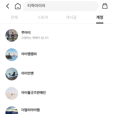
전체
스토어
게시글
계정
쭈
쭈아이
아
오캠하는 백패커 입니다.
이
아
아이엠캠퍼
이
엠
캠
퍼
아
아이언맨
이
언
맨
아
아이돌굿즈판매인
이
돌
굿
즈
더
더멀리아이템
판
멀