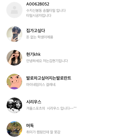
o
A00628052
A
s
0
수지신봉동 송월타일 입니다 

e
타일시공자입니다
0
6
2
집
집가고싶다
8
가
돈 없는 학생이에용
0
고
5
싶
2
다
현
현기khk
기
안녕하세요 저는김현기입니다
k
h
k
발
발로차고싶어지는발로란트
로
마이네임이스 걸레네.
차
고
싶
시
시리우스
어
리
겨울스포츠의  시리우스 입니다~~^^
지
우
는
스
발
머
머독
로
독
취미가 캠핑인데 잘 못감
란