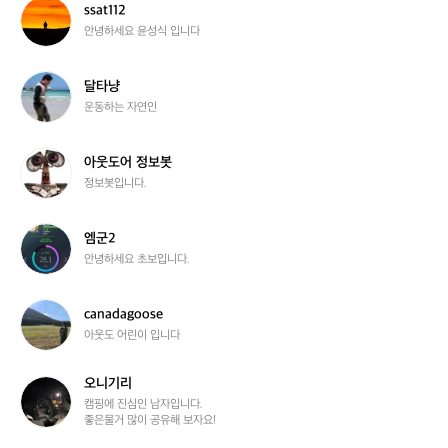
꾼
s
ssat112
s
안녕하세요 윤성식 입니다
a
t
1
달
달타냥
1
타
운동하는 자연인
2
냥
아
아웃도어 정보봇
웃
정보봇입니다.
도
어
정
엠
엠군2
보
군
안녕하세요 초보입니다.
봇
2
c
canadagoose
a
아웃도 어린이 입니다
n
a
오니기리
d
오
a
니
캠핑에 진심인 남자입니다.

좋은물거 많이 공유해 보자요!
g
기
o
리