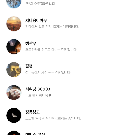
이
냥.
3년차 오토캠퍼입니다
오
토
캠
치
치타옹이여우
퍼
타
진량에서 솔로 캠핑  즐기는 캠퍼입니다.
8
옹
8
이
3
여
캠
캠깐부
8
우
깐
오토캠핑을 위주로 다니는 캠퍼입니다
부
필
필햅
햅
성수동에서 사진 찍는 캠퍼입니다
서
서혀닝130903
혀
비즈 반지 팝니당♥︎
닝
1
3
정
정릉창고
0
릉
소소한 일상을 즐기며 생활하는 중입니다.
9
창
0
고
3
데