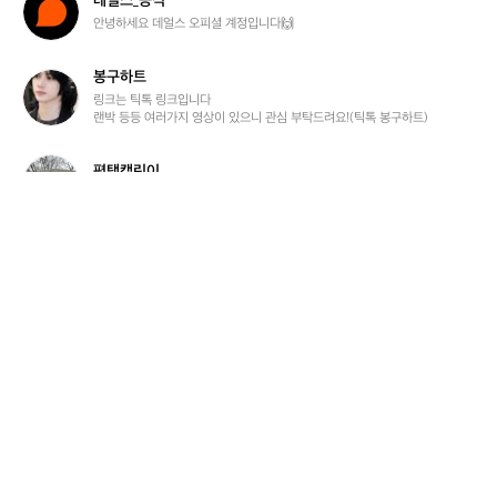
데얼스_공식
얼
안녕하세요 데얼스 오피셜 계정입니다🙌
스
_
봉구하트
공
봉
식
구
링크는 틱톡 링크입니다

랜박 등등 여러가지 영상이 있으니 관심 부탁드려요!(틱톡 봉구하트)
하
트
평
평택캠린이
택
캠핑3년차 초보캠퍼입니다
캠
린
이
s
scv
c
4인 가족 미니멀 캠퍼 입니다.
v
김
김혜진410
혜
혼란 가득한 세상에서, 너는 나의 평화야 (❁ᴗ͈ˬᴗ͈)⁾⁾⁾
진
4
1
사
사랑둥이꾼
0
랑
대구경북권에서 캠핑 자주하는 아재입니다 모두 반갑습니다^^
둥
이