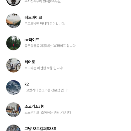
수지청즉무어 인지찰즉무도
플
러
스
레
레드바이크
1
드
뚜르드낭만 매니저 리더입니다.
0
바
0
이
4
크
o
oc라이프
c
좋은상품을 제공하는 OC라이프 입니다
라
이
프
희
희어로
어
로드타는 허접한 로뚱 입니다!
로
k
k2
2
-고퀄리티 중고의류 전문샵 입니다-
소
소고기꼬맹이
고
스노우피크  조아하는 캠핑녀입니다
기
꼬
맹
그
그냥.오토캠퍼8838