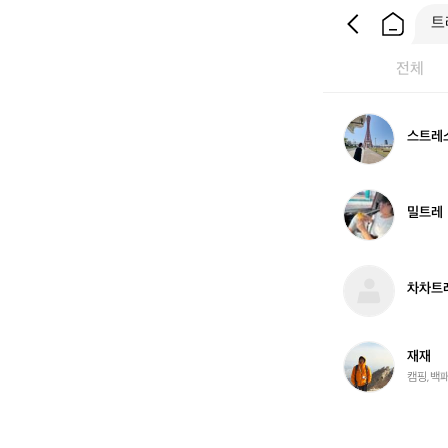
전체
스
스트레
트
레
스
밀
밀트레
트
레
차
차차트
차
트
레
이
재
재재
너
재
캠핑,백패