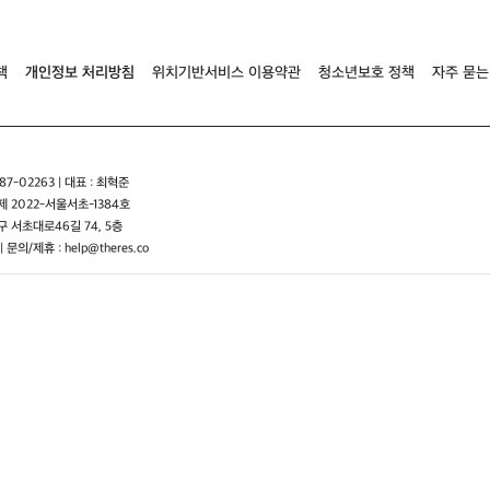
책
개인정보 처리방침
위치기반서비스 이용약관
청소년보호 정책
자주 묻는
7-02263 | 대표 : 최혁준
 2022-서울서초-1384호
 서초대로46길 74, 5층
| 문의/제휴 : help@theres.co