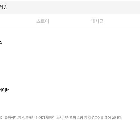
스토어
게시글
스
레이너
킹,클라이밍,등산,트레킹,하이킹,알파인 스키,백컨트리 스키 등 아웃도어를 좋아 합니다.