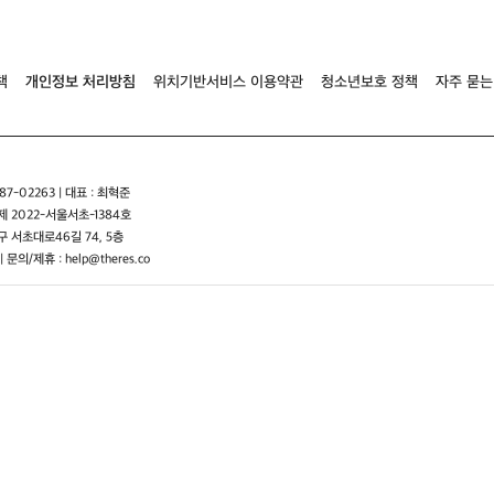
책
개인정보 처리방침
위치기반서비스 이용약관
청소년보호 정책
자주 묻는
7-02263 | 대표 : 최혁준
 2022-서울서초-1384호
 서초대로46길 74, 5층
| 문의/제휴 : help@theres.co