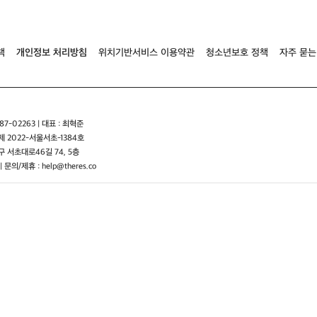
책
개인정보 처리방침
위치기반서비스 이용약관
청소년보호 정책
자주 묻는
7-02263 | 대표 : 최혁준
 2022-서울서초-1384호
 서초대로46길 74, 5층
| 문의/제휴 : help@theres.co