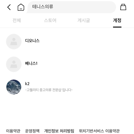
전체
스토어
게시글
계정
디
디오니스
오
니
스
베
베니스1
니
스
1
k
k2
2
-고퀄리티 중고의류 전문샵 입니다-
이용약관
운영정책
개인정보 처리방침
위치기반서비스 이용약관