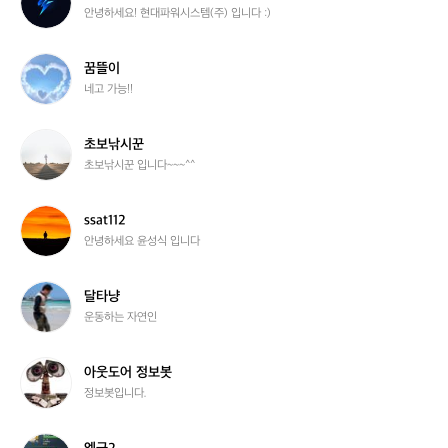
n
대
안녕하세요! 현대파워시스템(주) 입니다 :)
파
워
시
꿈
꿈뜰이
스
뜰
네고 가능!!
템
이
초
초보낚시꾼
보
초보낚시꾼 입니다~~~^^
낚
시
꾼
s
ssat112
s
안녕하세요 윤성식 입니다
a
t
1
달
달타냥
1
타
운동하는 자연인
2
냥
아
아웃도어 정보봇
웃
정보봇입니다.
도
어
정
엠