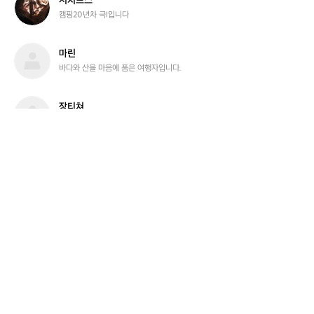
시치프스
치
캠핑20년차 극I입니다
프
스
마
마린
린
바다와 산을 마음에 품은 여행자입니다.
장
장티쳐
티
캠핑 용품 및 자전거 처분 중입니다!!
쳐
디
디어문
어
100% 정품 / 양심적인 가격과 좋은 상품으로 보답하겠습니다 :)
문
b
bigjoo
i
꿈에 그리던 삶을 자전거로 그리는 중입니다
g
j
o
델
델피러닝크루_김용주
o
피
달릴 수 있다면 무엇이든 할 수 있습니다.
러
닝