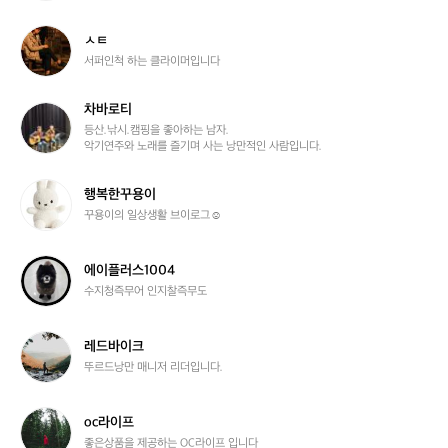
p
i
ㅅ
ㅅㅌ
n
ㅌ
서퍼인척 하는 클라이머입니다
g
m
차바로티
a
차
n
바
등산.낚시.캠핑을 좋아하는 남자.

악기연주와 노래를 즐기며 사는 낭만적인 사람입니다.
i
로
a
티
행
행복한꾸용이
복
꾸용이의 일상생활 브이로그☺️
한
꾸
용
에
에이플러스1004
이
이
수지청즉무어 인지찰즉무도
플
러
스
레
레드바이크
1
드
뚜르드낭만 매니저 리더입니다.
0
바
0
이
4
크
o
oc라이프
c
좋은상품을 제공하는 OC라이프 입니다