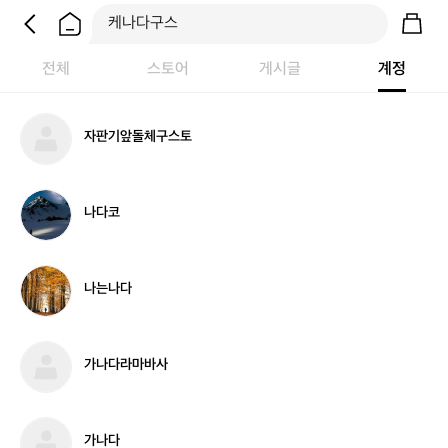
전체
스토어
게시글
계정
자
자판기앞돌체구스토
판
기
앞
돌
나
나다코
체
다
구
코
스
토
나
나는나다
는
나
다
가
가나다라마바사
나
다
라
마
가
가나다
바
나