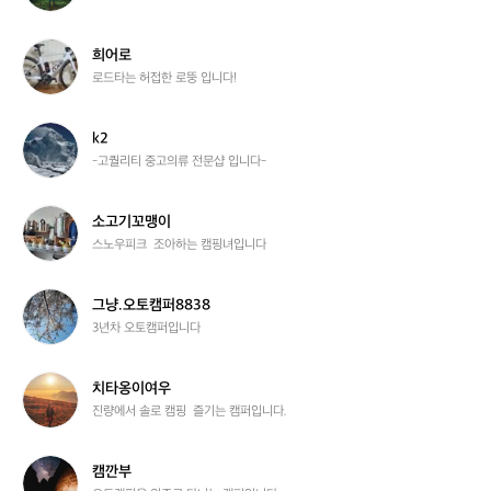
라
이
프
희
희어로
어
로드타는 허접한 로뚱 입니다!
로
k
k2
2
-고퀄리티 중고의류 전문샵 입니다-
소
소고기꼬맹이
고
스노우피크  조아하는 캠핑녀입니다
기
꼬
맹
그
그냥.오토캠퍼8838
이
냥.
3년차 오토캠퍼입니다
오
토
캠
치
치타옹이여우
퍼
타
진량에서 솔로 캠핑  즐기는 캠퍼입니다.
8
옹
8
이
3
여
캠
캠깐부
8
우
깐