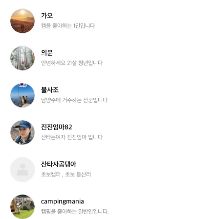
가
가오
오
캠을 좋아하는 1인입니다
의
의문
문
안녕하세요 21살 청년입니다
불
불사조
사
남양주에 거주하는 산꾼입니다
조
진
진진엄마82
진
산타는여자 진진엄마 입니다
엄
마
8
산
산타자곰탱아
2
타
초보캠퍼 , 초보 등산러
자
곰
탱
c
campingmania
아
a
캠핑을 좋아하는 일반인입니다.
m