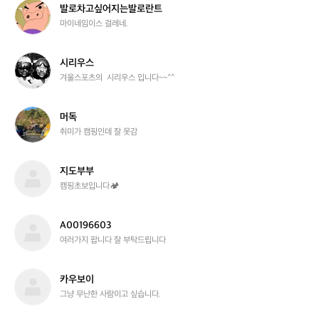
k
발
발로차고싶어지는발로란트
로
마이네임이스 걸레네.
차
고
싶
시
시리우스
어
리
겨울스포츠의  시리우스 입니다~~^^
지
우
는
스
발
머
머독
로
독
취미가 캠핑인데 잘 못감
란
트
지
지도부부
도
캠핑초보입니다🏕️
부
부
A
A00196603
0
여러가지 팝니다 잘 부탁드립니다
0
1
9
카
카우보이
6
우
그냥 무난한 사람이고 싶습니다.
6
보
0
이