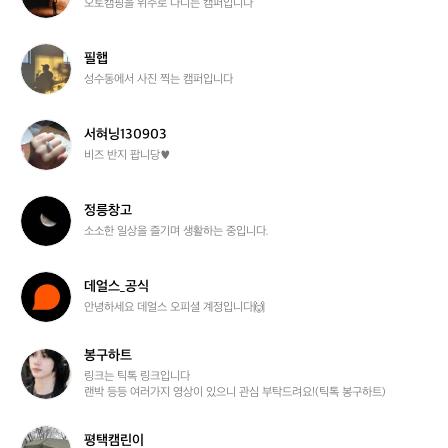
오토캠핑을 위주로 다니는 캠퍼입니다
부
필
필햅
햅
성수동에서 사진 찍는 캠퍼입니다
서
서혀닝130903
혀
비즈 반지 팝니당♥︎
닝
1
3
정
정릉창고
0
릉
소소한 일상을 즐기며 생활하는 중입니다.
9
창
0
고
3
데
데얼스_공식
얼
안녕하세요 데얼스 오피셜 계정입니다🙌
스
_
봉구하트
공
봉
식
구
링크는 틱톡 링크입니다

랜박 등등 여러가지 영상이 있으니 관심 부탁드려요!(틱톡 봉구하트)
하
트
평
평택캠린이