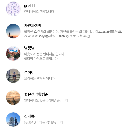
3
g
grekki
r
안녕하세요 구레깁니다
e
k
자연과함께
k
자
i
연
불암산 ⛰️산악회 회원이며, 자연을 즐기는 최 재연 입니다⛰️🏔️🏕️🧗‍♂️🏞️🌄
🌅🌠🎇🎆🌊🎧📚🌈✨💥💝💖💘🎉🎊🎈💐🙏🥰
과
함
께
별똥별
별
똥
아웃도어 전문 빈티지샾 입니다 

합리적 가격으로 드립니다 

별
가격이 싸다고 옷까지 저렴하지는 않습니다 

좋은품질과 합리적인 가격으로 모십니다
쭈
쭈아이
아
오캠하는 백패커 입니다.
이
좋
좋은생각황병준
은
안녕하세요 좋은생각황병준입니다
생
각
황
김
김개똥
병
개
등산을 좋아하는 김개똥입니다
준
똥