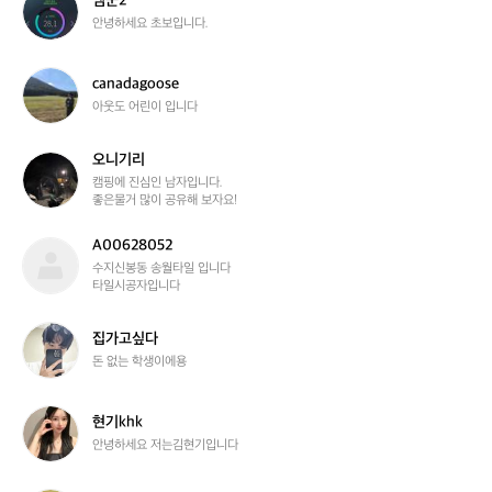
엠군2
보
군
안녕하세요 초보입니다.
봇
2
c
canadagoose
a
아웃도 어린이 입니다
n
a
오니기리
d
오
a
니
캠핑에 진심인 남자입니다.

좋은물거 많이 공유해 보자요!
g
기
o
리
o
A00628052
A
s
0
수지신봉동 송월타일 입니다 

e
타일시공자입니다
0
6
2
집
집가고싶다
8
가
돈 없는 학생이에용
0
고
5
싶
2
다
현
현기khk
기
안녕하세요 저는김현기입니다
k
h