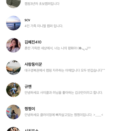
택
캠핑3년차 초보캠퍼입니다
캠
린
이
s
scv
c
4인 가족 미니멀 캠퍼 입니다.
v
김
김혜진410
혜
혼란 가득한 세상에서, 너는 나의 평화야 (❁ᴗ͈ˬᴗ͈)⁾⁾⁾
진
4
1
사
사랑둥이꾼
0
랑
대구경북권에서 캠핑 자주하는 아재입니다 모두 반갑습니다^^
둥
이
꾼
규
규멘
멘
안녕하세요 사이클과 러닝을 좋아하는 김규민이라고 합니다.
찡
찡찡이
찡
안녕하세요 클라이밍에 빠져살고있는 찡찡이입니다. >_____<
이
시