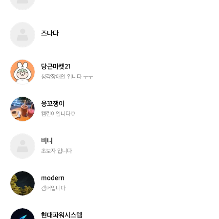
사
다
즈
즈나다
나
다
당
당근마켓21
근
청각장애인 입니다 ㅜㅜ
마
켓
2
응
응꼬쟁이
1
꼬
캠린이입니다♡
쟁
이
비
비니
니
초보자 입니다
m
modern
o
캠퍼입니다
d
e
r
현
현대파워시스템