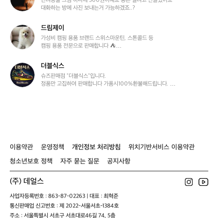
려
반려동물 그림 하나에 500원이예요 용돈 벌려고 만들었어요

*반,끼,준 배송비 1,800원 편택 3,700원*

e
대화하는 방에 사진 보내는거 가능하겠죠..?
동
택배분실,배송중 생기
t
물
그
드림제이
드
림
림
가성비 캠핑 용품 브랜드 스위스마운틴, 스톤콜드 등

그
캠핑 용품 전문으로 판매합니다 ⛺️

제
려
이
30,000원 이상 구매 시 무료배송으로 보내드려요👍🏻
드
더블식스
더
립
블
슈즈판매점 "더블식스"입니다. 

니
정품만 고집하여 판매합니다 가품시100%환불해드립니다. 

식
많은관심부탁드립니다 : )

다
스
✅ 전상품 무료배송 🚚

✅ 10만원이상 구매시 10%할인
이용약관
운영정책
개인정보 처리방침
위치기반서비스 이용약관
청소년보호 정책
자주 묻는 질문
공지사항
(주) 데얼스
사업자등록번호 : 863-87-02263 | 대표 : 최혁준
통신판매업 신고번호 : 제 2022-서울서초-1384호
주소 : 서울특별시 서초구 서초대로46길 74, 5층