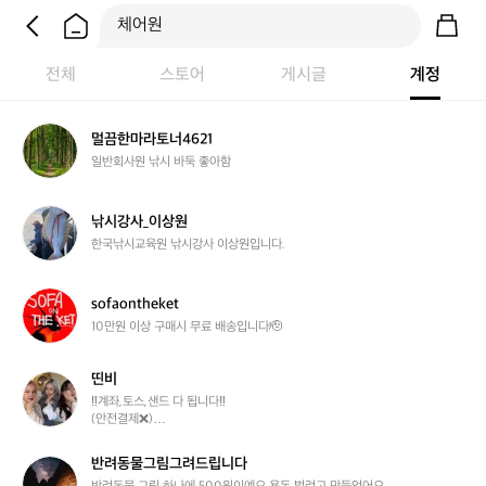
전체
스토어
게시글
계정
멀
멀끔한마라토너4621
끔
일반회사원 낚시 바둑 좋아함
한
마
라
낚
낚시강사_이상원
토
시
한국낚시교육원 낚시강사 이상원입니다.
너
강
4
사
6
_
s
sofaontheket
2
이
o
10만원 이상 구매시 무료 배송입니다🫡
1
상
f
원
a
띤비
o
띤
n
비
‼️계좌,토스,샌드 다 됩니다‼️

(안전결제❌️)

t
gs편의점택배, 반택, 끼택, 준둥기만 받아요( ᐛ )σ

h
(준둥기는 주말에만 배송합니다!)

e
반려동물그림그려드립니다
반
k