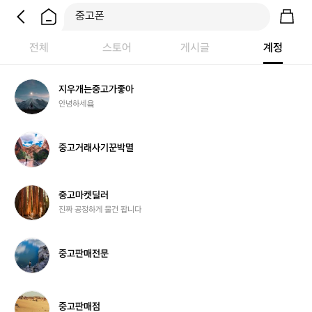
전체
스토어
게시글
계정
지
지우개는중고가좋아
우
안녕하세욬
개
는
중
중
중고거래사기꾼박멸
고
고
가
거
좋
래
아
사
중
중고마켓딜러
기
고
진짜 공정하게 물건 팝니다
꾼
마
박
켓
멸
딜
중
중고판매전문
러
고
판
매
전
중
중고판매점
문
고