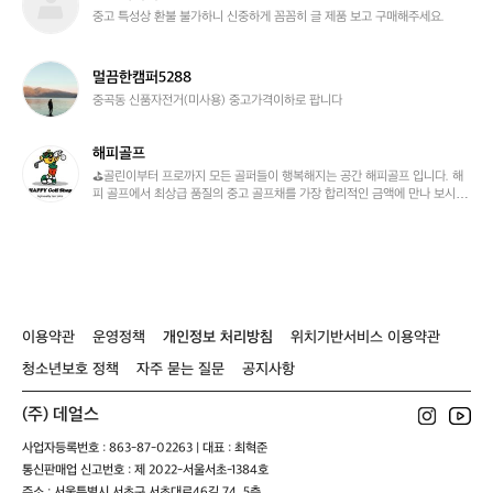
전
중고 특성상 환불 불가하니 신중하게 꼼꼼히 글 제품 보고 구매해주세요.
해
지
기
멀
멀끔한캠퍼5288
끔
중곡동 신품자전거(미사용) 중고가격이하로 팝니다
한
캠
해피골프
퍼
해
5
피
⛳골린이부터 프로까지 모든 골퍼들이 행복해지는 공간 해피골프 입니다. 해
피 골프에서 최상급 품질의 중고 골프채를 가장 합리적인 금액에 만나 보시는
2
골
 것이 어떠신가요?
8
프
8
이용약관
운영정책
개인정보 처리방침
위치기반서비스 이용약관
청소년보호 정책
자주 묻는 질문
공지사항
(주) 데얼스
사업자등록번호 : 863-87-02263 | 대표 : 최혁준
통신판매업 신고번호 : 제 2022-서울서초-1384호
주소 : 서울특별시 서초구 서초대로46길 74, 5층