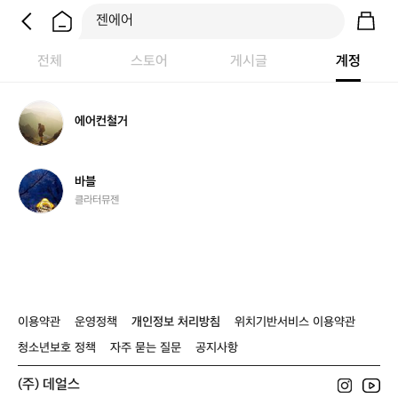
전체
스토어
게시글
계정
에
에어컨철거
어
컨
철
거
바
바블
블
클라터뮤젠
이용약관
운영정책
개인정보 처리방침
위치기반서비스 이용약관
청소년보호 정책
자주 묻는 질문
공지사항
(주) 데얼스