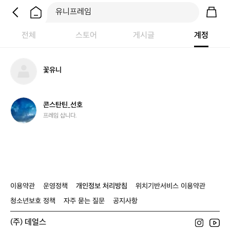
전체
스토어
게시글
계정
꽃
꽃유니
유
니
콘
콘스탄틴_선호
스
프레임 삽니다.
탄
틴
_
선
호
이용약관
운영정책
개인정보 처리방침
위치기반서비스 이용약관
청소년보호 정책
자주 묻는 질문
공지사항
(주) 데얼스